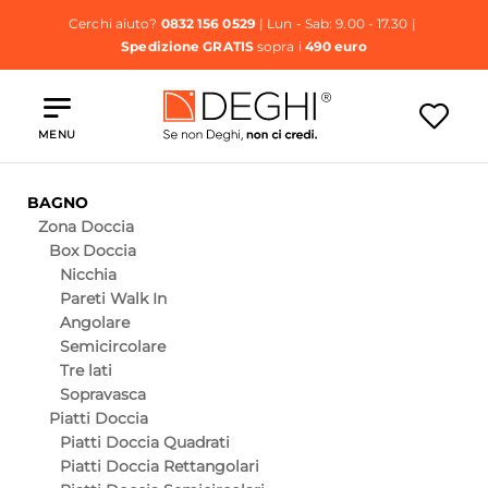
Cerchi aiuto?
0832 156 0529
| Lun - Sab: 9.00 - 17.30 |
Spedizione GRATIS
sopra i
490 euro
MENU
BAGNO
Zona Doccia
Box Doccia
Nicchia
Pareti Walk In
Angolare
Semicircolare
Tre lati
Sopravasca
Piatti Doccia
Piatti Doccia Quadrati
Piatti Doccia Rettangolari