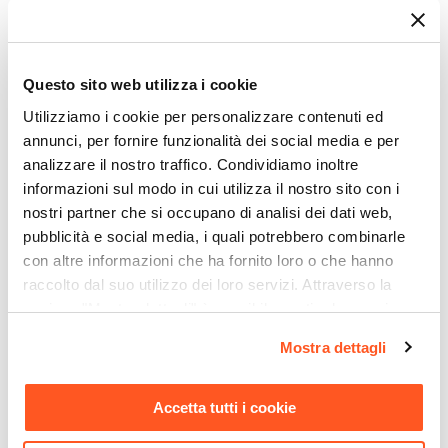
Letti
Materassi e Topper
Complementi Letto
Questo sito web utilizza i cookie
Specchiere Arredo
Decorazione
Utilizziamo i cookie per personalizzare contenuti ed
Tessile d'Arredo
annunci, per fornire funzionalità dei social media e per
Tappeti
analizzare il nostro traffico. Condividiamo inoltre
Cuscini
informazioni sul modo in cui utilizza il nostro sito con i
Tende
nostri partner che si occupano di analisi dei dati web,
Piante Artificiali e Fiori Secchi
pubblicità e social media, i quali potrebbero combinarle
Decorazioni da Parete
con altre informazioni che ha fornito loro o che hanno
Decorazioni Murali
Orologi
raccolto dal suo utilizzo dei loro servizi. Attraverso la
Quadri e Tele
sezione "Mostra dettagli" è possibile gestire le proprie
Organizer
opzioni e modificare le preferenze espresse in qualsiasi
Mostra dettagli
Ceste Portaoggetti
momento. Per maggiori informazioni si invita a leggere la
Paraventi
nostra
Cookie Policy
.
Portagioie
Accetta tutti i cookie
Lanterne
Oggettistica