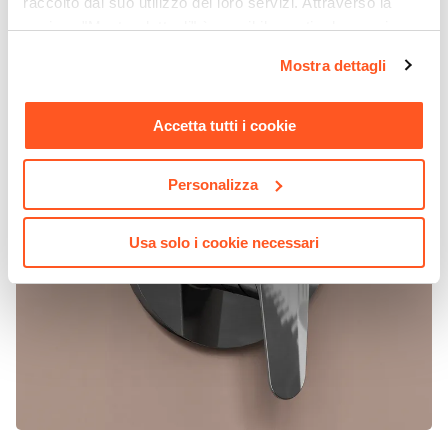
raccolto dal suo utilizzo dei loro servizi. Attraverso la
sezione "Mostra dettagli" è possibile gestire le proprie
opzioni e modificare le preferenze espresse in qualsiasi
Mostra dettagli
momento. Per maggiori informazioni si invita a leggere la
nostra
Cookie Policy
.
Accetta tutti i cookie
Personalizza
Usa solo i cookie necessari