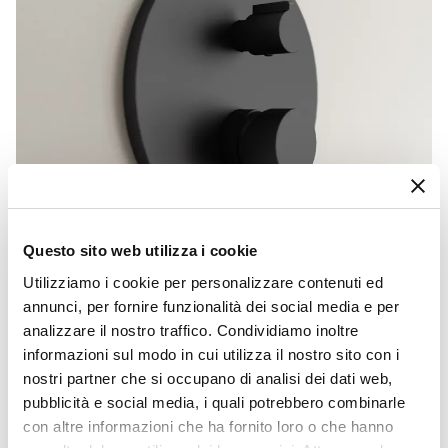
Questo sito web utilizza i cookie
Utilizziamo i cookie per personalizzare contenuti ed
annunci, per fornire funzionalità dei social media e per
analizzare il nostro traffico. Condividiamo inoltre
CODICE:
KEY-IDDN
informazioni sul modo in cui utilizza il nostro sito con i
Miscelatore incasso doccia con deviatore nero opaco –
nostri partner che si occupano di analisi dei dati web,
Key
pubblicità e social media, i quali potrebbero combinarle
€ 64,00
con altre informazioni che ha fornito loro o che hanno