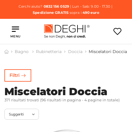
Cerchi aiuto?
0832 156 0529
| Lun - Sab: 9.00 - 17.30 |
Spedizione GRATIS
sopra i
490 euro
MENU
Bagno
Rubinetteria
Doccia
Miscelatori Doccia
racci e
Colonne
Pannelli
Doccette e
offioni
Doccia
Doccia
Accessori
Filtri
Miscelatori Doccia
371 risultati trovati (96 risultati in pagina - 4 pagine in totale)