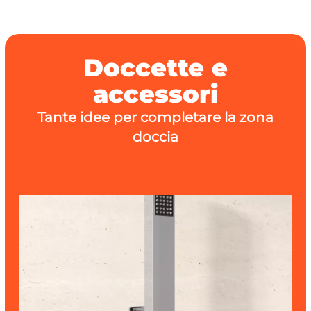
Doccette e
accessori
Tante idee per completare la zona
doccia