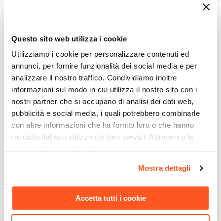
Questo sito web utilizza i cookie
Vuoi diventare un nostro
Utilizziamo i cookie per personalizzare contenuti ed
fornitore?
annunci, per fornire funzionalità dei social media e per
analizzare il nostro traffico. Condividiamo inoltre
informazioni sul modo in cui utilizza il nostro sito con i
Per entrare a far parte della grande famiglia
nostri partner che si occupano di analisi dei dati web,
DEGHI, presentaci la tua azienda e i prodotti che
pubblicità e social media, i quali potrebbero combinarle
produce. Sarà nostra cura ricontattarti per
con altre informazioni che ha fornito loro o che hanno
comunicarti l’esito della richiesta o per eventuali
raccolto dal suo utilizzo dei loro servizi. Attraverso la
ulteriori approfondimenti. Vorresti diventare
sezione "Mostra dettagli" è possibile gestire le proprie
partner di un’azienda di successo ed in forte
opzioni e modificare le preferenze espresse in qualsiasi
espansione? Compila il form in tutte le sue parti.
Mostra dettagli
momento. Per maggiori informazioni si invita a leggere la
nostra
Cookie Policy
.
Anagrafica azienda
Accetta tutti i cookie
Azienda/Ragione Sociale *