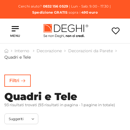
Cerchi aiuto?
0832 156 0529
| Lun - Sab: 9.00 - 17.30 |
Spedizione GRATIS
sopra i
490 euro
MENU
Interno
Decorazione
Decorazioni da Parete
Quadri e Tele
adri e
Tele
Filtri
Quadri e Tele
93 risultati trovati (93 risultati in pagina - 1 pagine in totale)