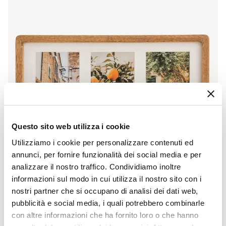
Questo sito web utilizza i cookie
Utilizziamo i cookie per personalizzare contenuti ed
annunci, per fornire funzionalità dei social media e per
analizzare il nostro traffico. Condividiamo inoltre
informazioni sul modo in cui utilizza il nostro sito con i
nostri partner che si occupano di analisi dei dati web,
pubblicità e social media, i quali potrebbero combinarle
CODICE:
DCP-188
con altre informazioni che ha fornito loro o che hanno
Cornice multipla 40x21h cm reversibile in legno di
mango per 3 foto