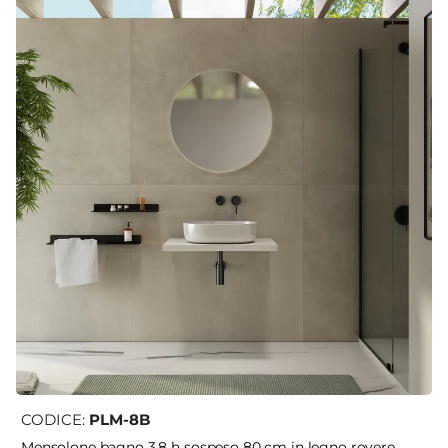
CODICE:
PLM-8B
Mensolone bagno 3,8 h sospeso 80 cm in legno rovere