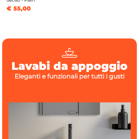
deciso - Plain
€ 55,00
Lavabi da appoggio
Eleganti e funzionali per tutti i gusti