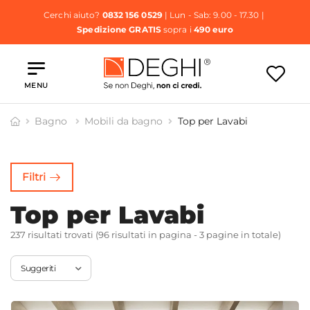
Cerchi aiuto?
0832 156 0529
| Lun - Sab: 9.00 - 17.30 |
Spedizione GRATIS
sopra i
490 euro
MENU
Bagno
Mobili da bagno
Top per Lavabi
op per
Mobili
avabi
Contenitori
Filtri
Top per Lavabi
237 risultati trovati (96 risultati in pagina - 3 pagine in totale)