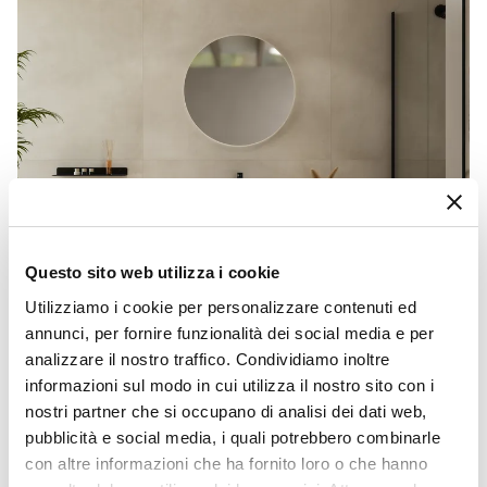
Questo sito web utilizza i cookie
Utilizziamo i cookie per personalizzare contenuti ed
annunci, per fornire funzionalità dei social media e per
analizzare il nostro traffico. Condividiamo inoltre
informazioni sul modo in cui utilizza il nostro sito con i
nostri partner che si occupano di analisi dei dati web,
CODICE:
PLM-15R
pubblicità e social media, i quali potrebbero combinarle
Mensolone bagno 3,8 h sospeso 150 cm in legno rovere
gold - Plain
con altre informazioni che ha fornito loro o che hanno