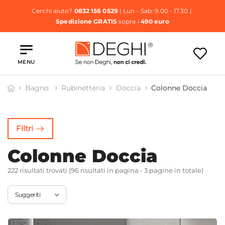
Cerchi aiuto?
0832 156 0529
| Lun - Sab: 9.00 - 17.30 |
Spedizione GRATIS
sopra i
490 euro
MENU
Bagno
Rubinetteria
Doccia
Colonne Doccia
racci e
Colonne
Pannelli
Doccette e
offioni
Doccia
Doccia
Accessori
Filtri
Colonne Doccia
222 risultati trovati (96 risultati in pagina - 3 pagine in totale)