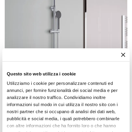
Questo sito web utilizza i cookie
Utilizziamo i cookie per personalizzare contenuti ed
annunci, per fornire funzionalità dei social media e per
analizzare il nostro traffico. Condividiamo inoltre
CODICE:
TECNA-C
informazioni sul modo in cui utilizza il nostro sito con i
nostri partner che si occupano di analisi dei dati web,
Colonna doccia telescopica cromata con soffione
doccino e miscelatore 2 uscite - Tecna
pubblicità e social media, i quali potrebbero combinarle
€ 117,00
con altre informazioni che ha fornito loro o che hanno