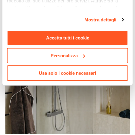
raccolto dal suo utilizzo dei loro servizi. Attraverso la
sezione "Mostra dettagli" è possibile gestire le proprie
opzioni e modificare le preferenze espresse in qualsiasi
Mostra dettagli
momento. Per maggiori informazioni si invita a leggere la
nostra
Cookie Policy
.
Accetta tutti i cookie
Personalizza
Usa solo i cookie necessari