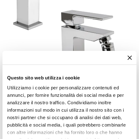
Questo sito web utilizza i cookie
Utilizziamo i cookie per personalizzare contenuti ed
CODICE:
CRUX12
annunci, per fornire funzionalità dei social media e per
Set miscelatori lavabo e bidet per piletta click clack
analizzare il nostro traffico. Condividiamo inoltre
Jacuzzi - Rubinetteria Linea Crux
informazioni sul modo in cui utilizza il nostro sito con i
€ 134,00
nostri partner che si occupano di analisi dei dati web,
pubblicità e social media, i quali potrebbero combinarle
con altre informazioni che ha fornito loro o che hanno