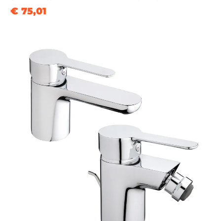
€ 75,01