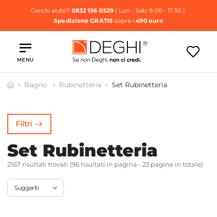
Cerchi aiuto?
0832 156 0529
| Lun - Sab: 9.00 - 17.30 |
Spedizione GRATIS
sopra i
490 euro
MENU
Bagno
Rubinetteria
Set Rubinetteria
Bidet
Doccia
Vasca
Pilette e
Sifoni
Filtri
Set Rubinetteria
2167 risultati trovati (96 risultati in pagina - 23 pagine in totale)