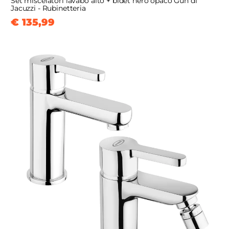
Set miscelatori lavabo alto + bidet nero opaco Gun di
Jacuzzi - Rubinetteria
€ 135,99