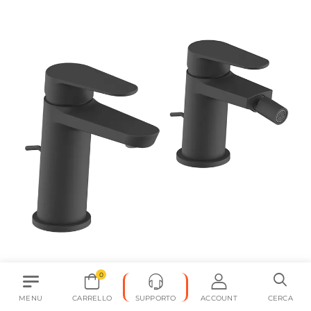
0
CODICE:
LIR-LBN
MENU
CARRELLO
SUPPORTO
ACCOUNT
CERCA
Set miscelatore lavabo e bidet con scarico nero – Lir