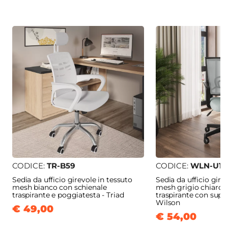
CODICE:
TR-B59
CODICE:
WLN-U1G
Sedia da ufficio girevole in tessuto
Sedia da ufficio gire
mesh bianco con schienale
mesh grigio chiaro e
traspirante e poggiatesta - Triad
traspirante con supp
Wilson
€ 49,00
€ 54,00