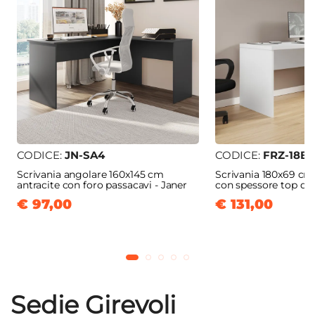
CODICE:
JN-SA4
CODICE:
FRZ-18B
Scrivania angolare 160x145 cm
Scrivania 180x69 cm
antracite con foro passacavi - Janer
con spessore top da
€ 97,00
€ 131,00
Sedie Girevoli