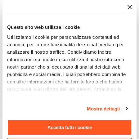
Poltrona in tessuto nero con
Set 2 sedie ufficio in
struttura a slitta cromo - Altura
notte con schienale i
€ 79,00
€ 148,00
Questo sito web utilizza i cookie
Utilizziamo i cookie per personalizzare contenuti ed
annunci, per fornire funzionalità dei social media e per
analizzare il nostro traffico. Condividiamo inoltre
CARICA ALTRO
informazioni sul modo in cui utilizza il nostro sito con i
nostri partner che si occupano di analisi dei dati web,
pubblicità e social media, i quali potrebbero combinarle
con altre informazioni che ha fornito loro o che hanno
I prodotti che ami
raccolto dal suo utilizzo dei loro servizi. Attraverso la
sezione "Mostra dettagli" è possibile gestire le proprie
Scopri le nostre collezioni dedicate
opzioni e modificare le preferenze espresse in qualsiasi
Mostra dettagli
all'ambiente Ufficio
momento. Per maggiori informazioni si invita a leggere la
nostra
Cookie Policy
.
Accetta tutti i cookie