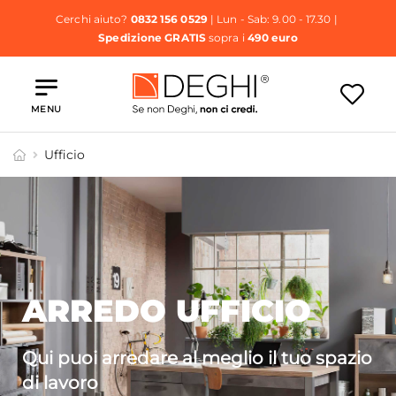
Cerchi aiuto?
0832 156 0529
| Lun - Sab: 9.00 - 17.30 |
Spedizione GRATIS
sopra i
490 euro
MENU
Ufficio
ARREDO UFFICIO
Qui puoi arredare al meglio il tuo spazio
di lavoro