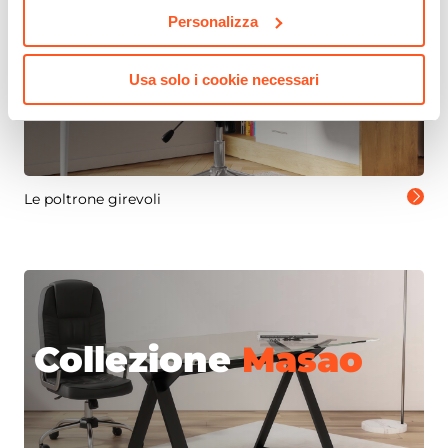
Personalizza
Collezione
Tilda
Roller
Usa solo i cookie necessari
Le poltrone girevoli
Collezione
Masao