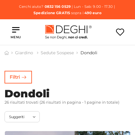
Cerchi aiuto?
0832 156 0529
| Lun - Sab: 9.00 - 17.30 |
Spedizione GRATIS
sopra i
490 euro
MENU
Giardino
Sedute Sospese
Dondoli
mache
Filtri
Dondoli
26 risultati trovati (26 risultati in pagina - 1 pagine in totale)