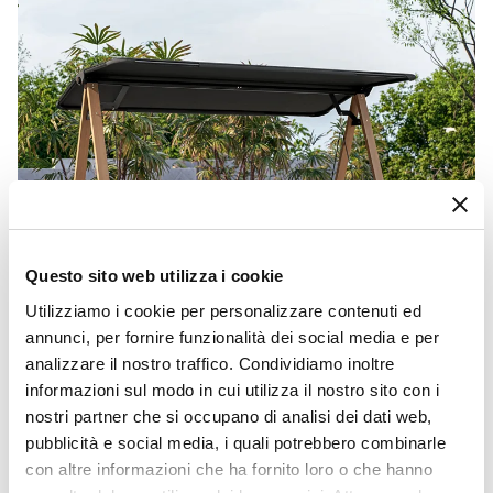
Questo sito web utilizza i cookie
Utilizziamo i cookie per personalizzare contenuti ed
annunci, per fornire funzionalità dei social media e per
analizzare il nostro traffico. Condividiamo inoltre
informazioni sul modo in cui utilizza il nostro sito con i
nostri partner che si occupano di analisi dei dati web,
CODICE:
BSC-1AN
pubblicità e social media, i quali potrebbero combinarle
Dondolo da giardino 3 posti struttura effetto legno e
seduta in textilene antracite - Basco
con altre informazioni che ha fornito loro o che hanno