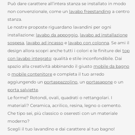
Può dare carattere all’intera stanza se installato in modo
non convenzionale, come un
lavabo freestanding
a centro
stanza.
Le nostre proposte riguardano lavandini per ogni
installazione:
lavabo da appoggio
,
lavabo ad installazione
sospesa
,
lavabo ad incasso
e
lavabo con colonna
. Se ami il
design allora scopri anche tutti i colori e le finiture dei
top
con lavabo integrato
: qualità e stile inconfondibile. Dai
spazio alla creatività abbinando il giusto
mobile da bagno
o
mobile contenitore
e completa il tuo arredo
aggiungendo un
portaspazzolino
, un
portasapone
o un
porta salviette
.
Le forme? Rotondi, ovali, quadrati o rettangolari. I
materiali? Ceramica, acrilico, resina, legno o cemento.
Che tipo sei, più classico o oseresti con un materiale
moderno?
Scegli il tuo lavandino e dai carattere al tuo bagno!