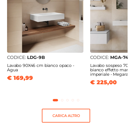
CODICE:
LDG-9B
CODICE:
MGA-74B
Lavabo 90X46 cm bianco opaco -
Lavabo sospeso 70x4
Agua
bianco effetto mar
imperiale - Megara
€ 169,99
€ 225,00
CARICA ALTRO