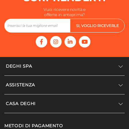
Vuoi ricevere novità e
offerte in anteprima?
SI, VOGLIO RICEVERLE
DEGHI SPA
Accedi/Registrati
ASSISTENZA
Noi siamo Deghi
Politica dei prezzi
Supporto
CASA DEGHI
Lavora con noi
Paga a rate
Diventa fornitore
Località disagiate
Noi Siamo Deghi
Modello organizzativo e codice etico
METODI DI PAGAMENTO
Agevolazioni fiscali
I nostri luoghi