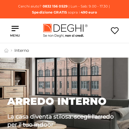
Cerchi aiuto?
0832 156 0529
| Lun - Sab: 9.00 - 17.30 |
Spedizione GRATIS
sopra i
490 euro
MENU
Interno
ARREDO INTERNO
La casa diventa stilosa: scegli l'arredo
per il tuo indoor