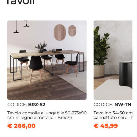
Tavoli
CODICE:
BRZ-52
CODICE:
NW-TN
Tavolo consolle allungabile 50-275x90
Tavolino 34x50 cm i
cm in legno e metallo - Breeze
cannettato nero - N
€ 266,00
€ 45,99