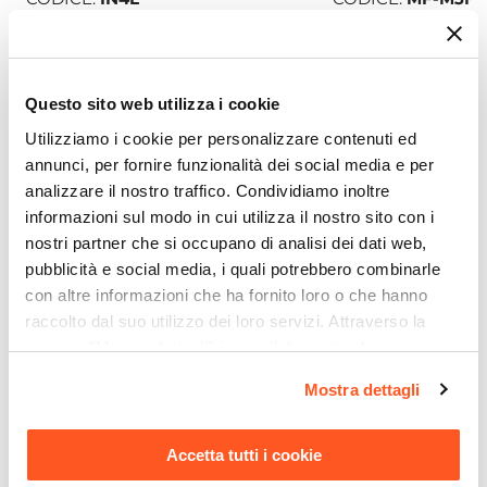
Colonna multiuso 54x185h cm lava
Mobile porta tv 150
con anta reversibile - Clary
noce effetto parquet
struttura in metallo 
€ 138,99
Mufasa
Questo sito web utilizza i cookie
€ 147,00
Utilizziamo i cookie per personalizzare contenuti ed
annunci, per fornire funzionalità dei social media e per
analizzare il nostro traffico. Condividiamo inoltre
CARICA ALTRO
informazioni sul modo in cui utilizza il nostro sito con i
nostri partner che si occupano di analisi dei dati web,
pubblicità e social media, i quali potrebbero combinarle
con altre informazioni che ha fornito loro o che hanno
raccolto dal suo utilizzo dei loro servizi. Attraverso la
I prodotti che ami
sezione "Mostra dettagli" è possibile gestire le proprie
opzioni e modificare le preferenze espresse in qualsiasi
Scopri le nostre collezioni dedicate
Mostra dettagli
momento. Per maggiori informazioni si invita a leggere la
all'ambiente Interno
nostra
Cookie Policy
.
Accetta tutti i cookie