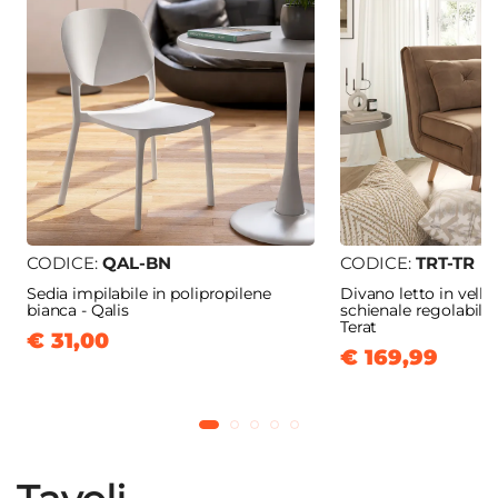
CODICE:
QAL-BN
CODICE:
TRT-TR
Sedia impilabile in polipropilene
Divano letto in vellu
bianca - Qalis
schienale regolabile i
Terat
€ 31,00
€ 169,99