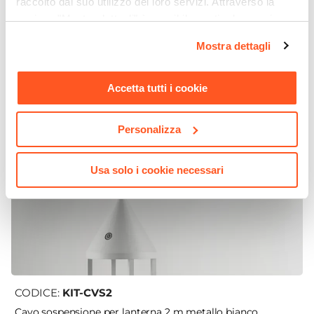
raccolto dal suo utilizzo dei loro servizi. Attraverso la
sezione "Mostra dettagli" è possibile gestire le proprie
opzioni e modificare le preferenze espresse in qualsiasi
Mostra dettagli
momento. Per maggiori informazioni si invita a leggere la
nostra
Cookie Policy
.
Accetta tutti i cookie
Personalizza
Usa solo i cookie necessari
CODICE:
KIT-CVS2
Cavo sospensione per lanterna 2 m metallo bianco