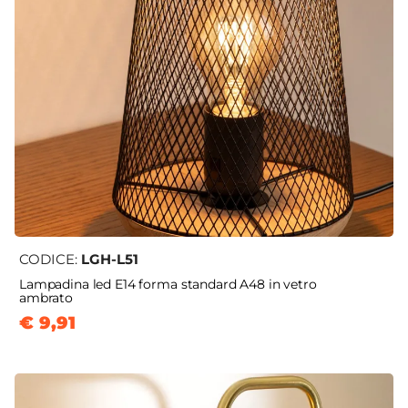
CODICE:
LGH-L51
Lampadina led E14 forma standard A48 in vetro
ambrato
€ 9,91