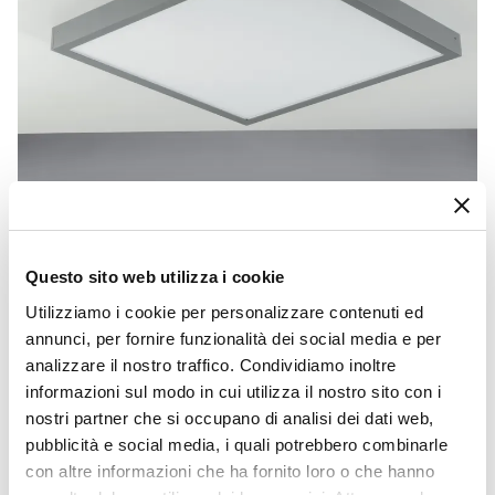
Questo sito web utilizza i cookie
Utilizziamo i cookie per personalizzare contenuti ed
CODICE:
PAS-66G
annunci, per fornire funzionalità dei social media e per
Struttura per pannello led 59,8x59,8 cm in alluminio
analizzare il nostro traffico. Condividiamo inoltre
grigio goffrato
informazioni sul modo in cui utilizza il nostro sito con i
€ 20,00
nostri partner che si occupano di analisi dei dati web,
pubblicità e social media, i quali potrebbero combinarle
con altre informazioni che ha fornito loro o che hanno