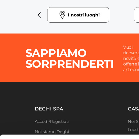
cademy
I nostri luoghi
Vuoi
SAPPIAMO
ricever
novità 
SORPRENDERTI
offerte 
antepr
DEGHI SPA
CAS
Accedi/Registrati
Noi 
I nost
Noi siamo Deghi
Deghi