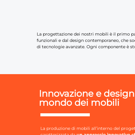
La progettazione dei nostri mobili è il primo p
funzionali e dal design contemporaneo, che sodd
di tecnologie avanzate. Ogni componente è stu
Innovazione e design
mondo dei mobili
La produzione di mobili all’interno del proge
caratterizzata da
un approccio innovativo c