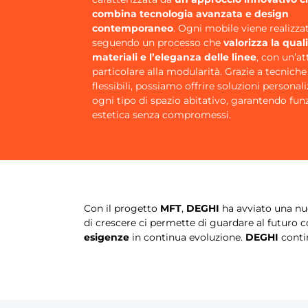
combina tecnologia avanzata e design
contemporaneo
. Ogni mobile viene realizza
seguendo un processo che
valorizza la qual
materiali e l’eleganza delle linee
, con un’a
particolare alla modularità. Grazie a tecnich
flessibili, possiamo offrire soluzioni personal
ogni tipo di spazio abitativo, garantendo fun
estetica senza compromessi.
Con il progetto
MFT
,
DEGHI
ha avviato una nu
di crescere ci permette di guardare al futuro co
esigenze
in continua evoluzione.
DEGHI
contin