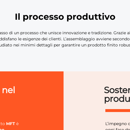
Il processo produttivo
asso di un processo che unisce innovazione e tradizione. Grazie a
isfano le esigenze dei clienti. L’assemblaggio avviene secondo i 
diato nei minimi dettagli per garantire un prodotto finito robus
 nel
Sosten
produ
tto
MFT
è
L’impegno 
he
ogni fase de