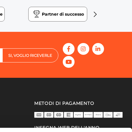
ne
Partner di successo
D
SI, VOGLIO RICEVERLE
METODI DI PAGAMENTO
INSEGNA WEB DELL'ANNO