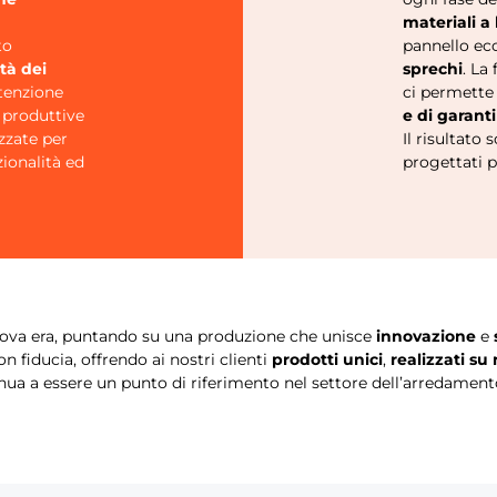
materiali a
to
pannello ec
ità dei
sprechi
. La 
ttenzione
ci permette
e produttive
e di garanti
izzate per
Il risultato 
zionalità ed
progettati p
ova era, puntando su una produzione che unisce
innovazione
e
n fiducia, offrendo ai nostri clienti
prodotti unici
,
realizzati su
ua a essere un punto di riferimento nel settore dell’arredament