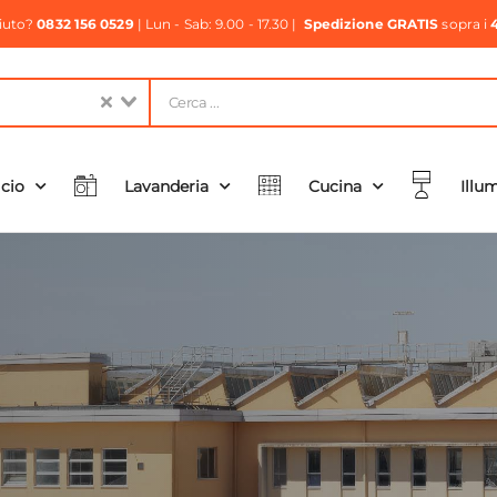
aiuto?
0832 156 0529
| Lun - Sab: 9.00 - 17.30 |
Spedizione GRATIS
sopra i
icio
Lavanderia
Cucina
Illu