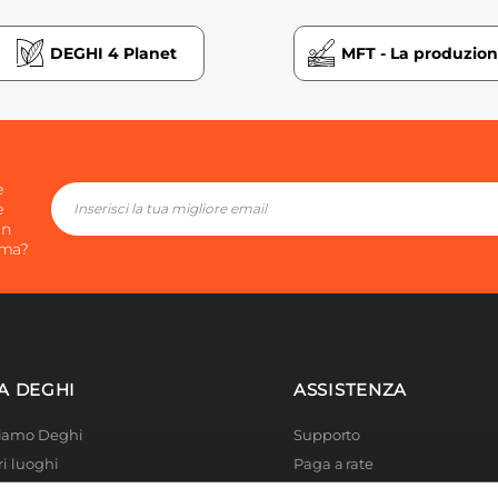
DEGHI 4 Planet
MFT - La produzio
e
e
in
ima?
A DEGHI
ASSISTENZA
Siamo Deghi
Supporto
ri luoghi
Paga a rate
 4 Planet
Località disagiate