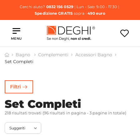
Cerchi aiuto?
0832 156 0529
| Lun - Sab: 9.00 - 17.30 |
Spedizione GRATIS
sopra i
490 euro
MENU
Bagno
Complementi
Accessori Bagno
Set Completi
Porta
Porta
Porta
Scopini e
lviette
Rotolo
Spazzolini
Piantane
Filtri
Set Completi
218 risultati trovati (96 risultati in pagina - 3 pagine in totale)