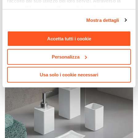
raccolto dal suo utilizzo dei loro servizi. Attraverso la
€ 10,00
sezione "Mostra dettagli" è possibile gestire le proprie
opzioni e modificare le preferenze espresse in qualsiasi
Mostra dettagli
momento. Per maggiori informazioni si invita a leggere la
nostra
Cookie Policy
.
Accetta tutti i cookie
Personalizza
Usa solo i cookie necessari