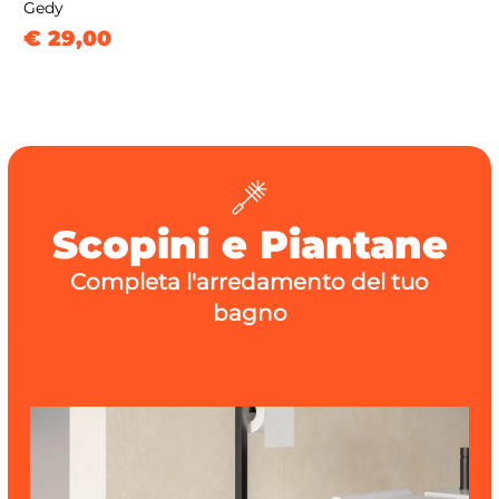
Gedy
€ 29,00
Scopini e Piantane
Completa l'arredamento del tuo
bagno