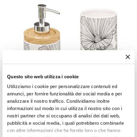
Questo sito web utilizza i cookie
Utilizziamo i cookie per personalizzare contenuti ed
annunci, per fornire funzionalità dei social media e per
analizzare il nostro traffico. Condividiamo inoltre
informazioni sul modo in cui utilizza il nostro sito con i
nostri partner che si occupano di analisi dei dati web,
CODICE:
CM-STM
pubblicità e social media, i quali potrebbero combinarle
Set 2 accessori dispenser e portaspazzolino in gres con
con altre informazioni che ha fornito loro o che hanno
stampa floreale - Noirfleur