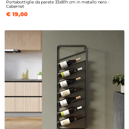
Portabottiglie da parete 33x81h cm in metallo nero -
Cabernet
€ 19,00