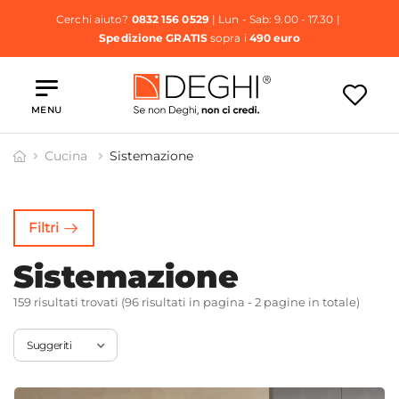
Cerchi aiuto?
0832 156 0529
| Lun - Sab: 9.00 - 17.30 |
Spedizione GRATIS
sopra i
490 euro
MENU
Cucina
Sistemazione
cessori
Lavelli
Basi e
Pattumiere
ucina
Pensili
Filtri
Cucina
Sistemazione
159 risultati trovati (96 risultati in pagina - 2 pagine in totale)