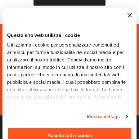
Questo sito web utilizza i cookie
SAPPIAMO
Utilizziamo i cookie per personalizzare contenuti ed
SORPRENDERTI
annunci, per fornire funzionalità dei social media e per
analizzare il nostro traffico. Condividiamo inoltre
Vuoi ricevere novità e
informazioni sul modo in cui utilizza il nostro sito con i
offerte in anteprima?
nostri partner che si occupano di analisi dei dati web,
SI, VOGLIO RICEVERLE
pubblicità e social media, i quali potrebbero combinarle
con altre informazioni che ha fornito loro o che hanno
raccolto dal suo utilizzo dei loro servizi. Attraverso la
sezione "Mostra dettagli" è possibile gestire le proprie
opzioni e modificare le preferenze espresse in qualsiasi
Mostra dettagli
momento. Per maggiori informazioni si invita a leggere la
DEGHI SPA
nostra
Cookie Policy
.
Accetta tutti i cookie