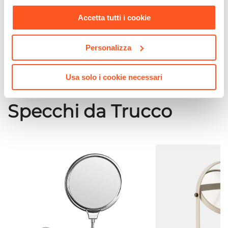
CODICE:
TLS-6NP
CODICE:
MARL76
nostra
Cookie Policy
.
Specchio bagno 60 cm con cornice
Specchio contenitor
Accetta tutti i cookie
nero opaco in alluminio - Talas
metallo nero con 3 ri
€ 39,00
€ 58,00
Personalizza
Usa solo i cookie necessari
Specchi da Trucco