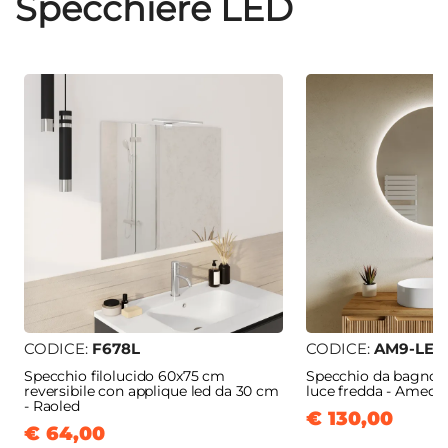
Specchiere LED
CODICE:
F678L
CODICE:
AM9-LED
Specchio filolucido 60x75 cm
Specchio da bagno 
reversibile con applique led da 30 cm
luce fredda - Amede
- Raoled
€ 130,00
€ 64,00