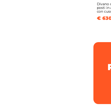
Divano d
posti in
con cusc
€ 630