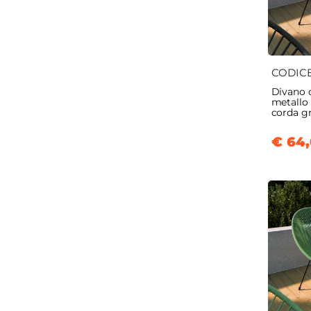
CODIC
Divano d
metallo 
corda gr
€ 64