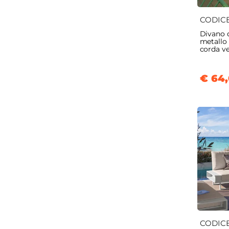
CODIC
Divano d
metallo 
corda v
€ 64
CODIC