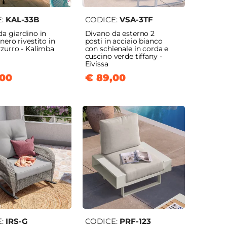
E:
KAL-33B
CODICE:
VSA-3TF
a giardino in
Divano da esterno 2
nero rivestito in
posti in acciaio bianco
zzurro - Kalimba
con schienale in corda e
cuscino verde tiffany -
Eivissa
,00
€ 89,00
E:
IRS-G
CODICE:
PRF-123