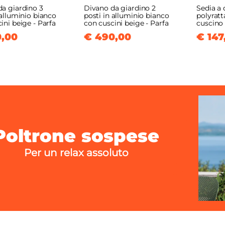
a giardino 3
Divano da giardino 2
Sedia a 
 alluminio bianco
posti in alluminio bianco
polyratt
ini beige - Parfa
con cuscini beige - Parfa
cuscino 
,00
€ 490,00
€ 147
Poltrone sospese
Per un relax assoluto