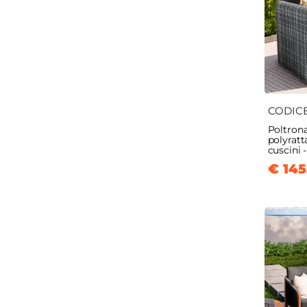
CODIC
Poltrona
polyratt
cuscini 
€ 145