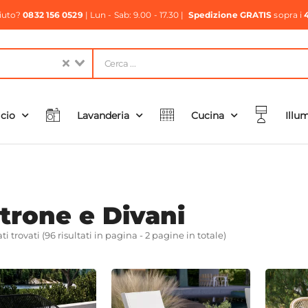
aiuto?
0832 156 0529
| Lun - Sab: 9.00 - 17.30 |
Spedizione GRATIS
sopra i
icio
Lavanderia
Cucina
Illu
trone e Divani
ati trovati (96 risultati in pagina - 2 pagine in totale)