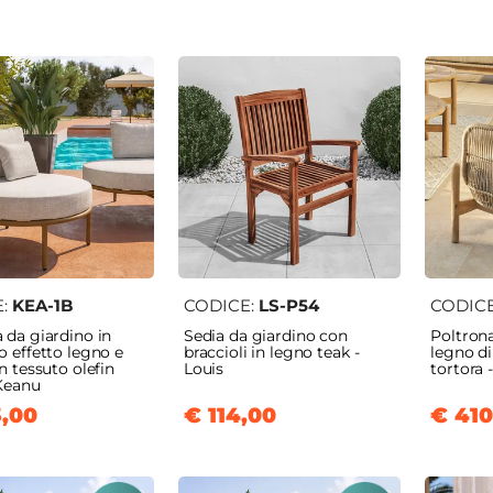
E:
KEA-1B
CODICE:
LS-P54
CODIC
 da giardino in
Sedia da giardino con
Poltrona
o effetto legno e
braccioli in legno teak -
legno di
in tessuto olefin
Louis
tortora 
 Keanu
,00
€ 114,00
€ 410