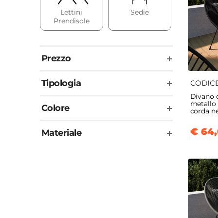
Lettini
Sedie
Sdraio 
Prendisole
Spiaggi
Prezzo
Tipologia
CODIC
Divano d
metallo 
Colore
corda ne
€ 64
Materiale