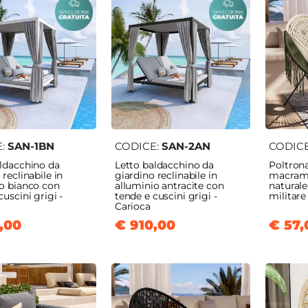
E:
SAN-1BN
CODICE:
SAN-2AN
CODIC
aldacchino da
Letto baldacchino da
Poltron
 reclinabile in
giardino reclinabile in
macramè
io bianco con
alluminio antracite con
naturale
cuscini grigi -
tende e cuscini grigi -
militare
Carioca
,00
€ 910,00
€ 57,