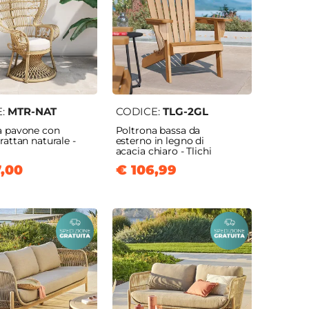
E:
MTR-NAT
CODICE:
TLG-2GL
a pavone con
Poltrona bassa da
rattan naturale -
esterno in legno di
acacia chiaro - Tlichi
,00
€ 106,99