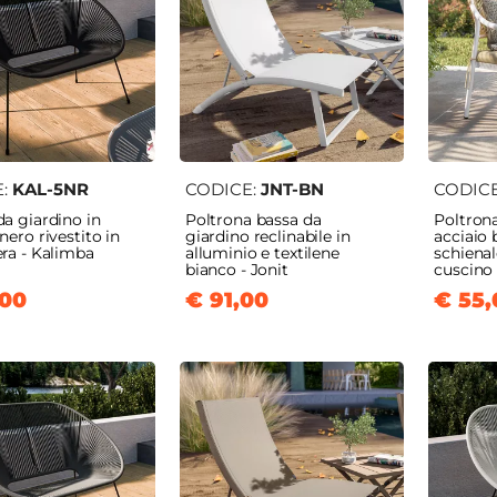
e
Poltrone e
Panchine
Pouf e Sgabell
ne
Divani
E:
KAL-5NR
CODICE:
JNT-BN
CODIC
a giardino in
Poltrona bassa da
Poltrona
nero rivestito in
giardino reclinabile in
acciaio 
ra - Kalimba
alluminio e textilene
schienal
bianco - Jonit
cuscino 
,00
€ 91,00
€ 55,