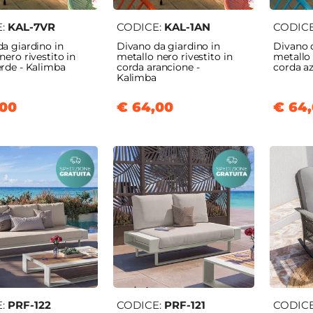
E:
KAL-7VR
CODICE:
KAL-1AN
CODIC
a giardino in
Divano da giardino in
Divano d
nero rivestito in
metallo nero rivestito in
metallo 
erde - Kalimba
corda arancione -
corda a
Kalimba
,00
€ 64,00
€ 64
E:
PRF-122
CODICE:
PRF-121
CODIC