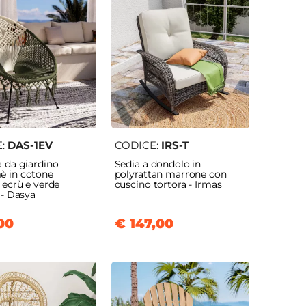
E:
DAS-1EV
CODICE:
IRS-T
a da giardino
Sedia a dondolo in
 in cotone
polyrattan marrone con
 ecrù e verde
cuscino tortora - Irmas
 - Dasya
00
€ 147,00