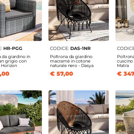
E:
HR-PGG
CODICE:
DAS-1NR
CODIC
 da giardino in
Poltrona da giardino
Poltron
an grigio con
macramè in cotone
cuscino 
- Horizon
naturale nero - Dasya
Matra
,00
€ 57,00
€ 347