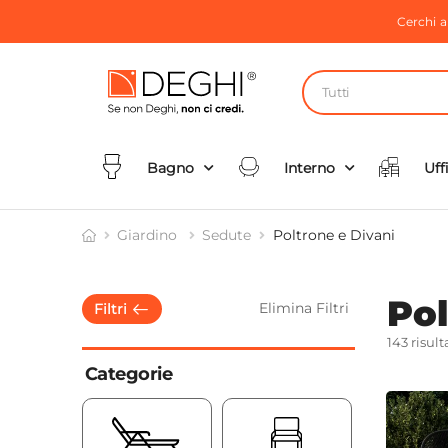
Cerchi 
Tutti
Bagno
Interno
Uff
Giardino
Sedute
Poltrone e Divani
Pol
Elimina Filtri
Filtri
143 risult
Filtri Scelti
Categorie