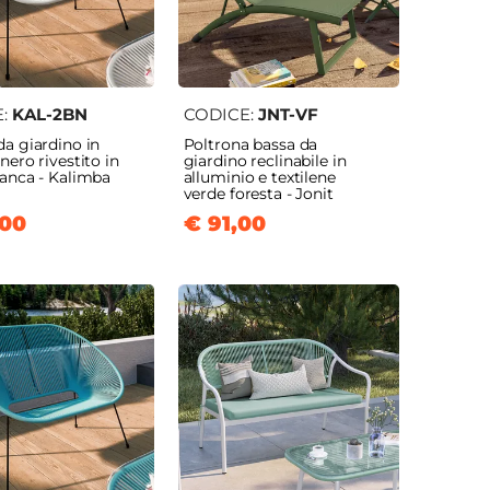
E:
KAL-2BN
CODICE:
JNT-VF
a giardino in
Poltrona bassa da
nero rivestito in
giardino reclinabile in
ianca - Kalimba
alluminio e textilene
verde foresta - Jonit
,00
€ 91,00