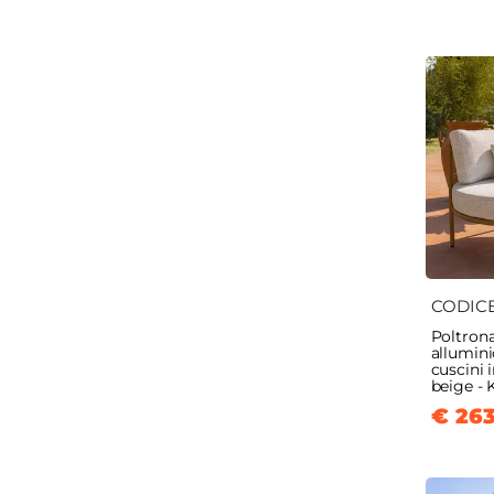
CODIC
Poltrona
allumini
cuscini 
beige -
€ 263