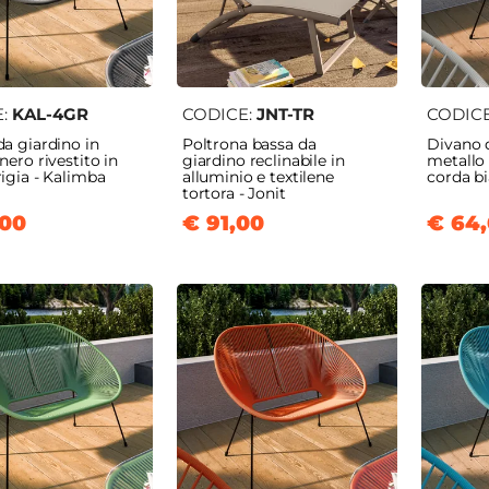
E:
KAL-4GR
CODICE:
JNT-TR
CODIC
a giardino in
Poltrona bassa da
Divano d
nero rivestito in
giardino reclinabile in
metallo 
igia - Kalimba
alluminio e textilene
corda b
tortora - Jonit
,00
€ 91,00
€ 64