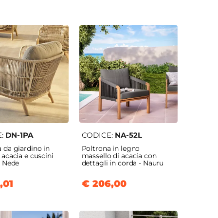
E:
DN-1PA
CODICE:
NA-52L
 da giardino in
Poltrona in legno
 acacia e cuscini
massello di acacia con
- Nede
dettagli in corda - Nauru
,01
€ 206,00