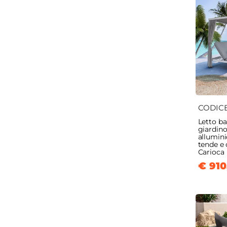
CODIC
Letto b
giardino
allumin
tende e 
Carioca
€ 910