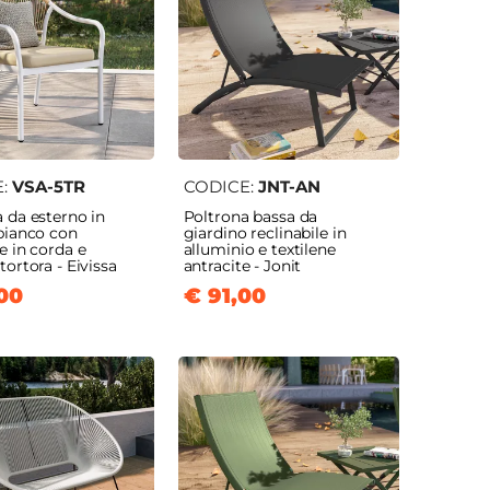
i
E:
VSA-5TR
CODICE:
JNT-AN
 da esterno in
Poltrona bassa da
bianco con
giardino reclinabile in
e in corda e
alluminio e textilene
tortora - Eivissa
antracite - Jonit
00
€ 91,00