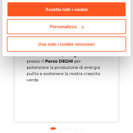
nostra
Cookie Policy
.
Scarse emissioni.
Accetta tutti i cookie
DEGHI
utilizza
pannelli fotovoltaici
per produrre energia elettrica,
Personalizza
riducendo l’impatto ambientale.
L’energia residua proviene da
fornitori sostenibili. Inoltre,
Usa solo i cookie necessari
l’azienda ha avviato un impianto
fotovoltaico da 1,5 megawatt
presso il
Parco DEGHI
per
potenziare la produzione di energia
pulita e sostenere la nostra crescita
verde.