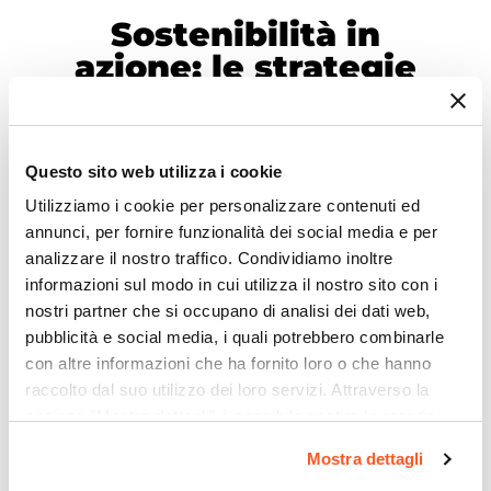
Sostenibilità in
azione: le strategie
per il pianeta
Questo sito web utilizza i cookie
Utilizziamo i cookie per personalizzare contenuti ed
annunci, per fornire funzionalità dei social media e per
analizzare il nostro traffico. Condividiamo inoltre
informazioni sul modo in cui utilizza il nostro sito con i
nostri partner che si occupano di analisi dei dati web,
pubblicità e social media, i quali potrebbero combinarle
con altre informazioni che ha fornito loro o che hanno
raccolto dal suo utilizzo dei loro servizi. Attraverso la
sezione "Mostra dettagli" è possibile gestire le proprie
opzioni e modificare le preferenze espresse in qualsiasi
Mostra dettagli
Bassi consumi.
momento. Per maggiori informazioni si invita a leggere la