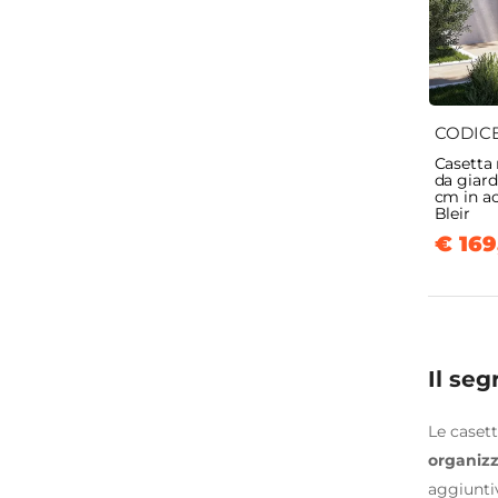
CODIC
Casetta 
da giar
cm in ac
Bleir
€ 169
Il se
Le casett
organizz
aggiuntiv