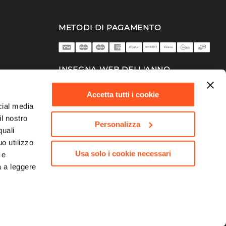
METODI DI PAGAMENTO
INSEGNA WEB DELL'ANNO
2025/26
Accetta tutti i cookie
cial media
il nostro
Personalizza
quali
o utilizzo
Usa solo i cookie necessari
 e
a a leggere
753 | Capitale Sociale 10.000.000,00 €