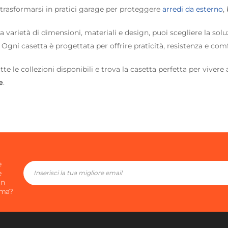
trasformarsi in pratici garage per proteggere
arredi da esterno
,
la varietà di dimensioni, materiali e design, puoi scegliere la solu
 Ogni casetta è progettata per offrire praticità, resistenza e comf
tte le collezioni disponibili e trova la casetta perfetta per viver
e
.
e
e
in
ima?