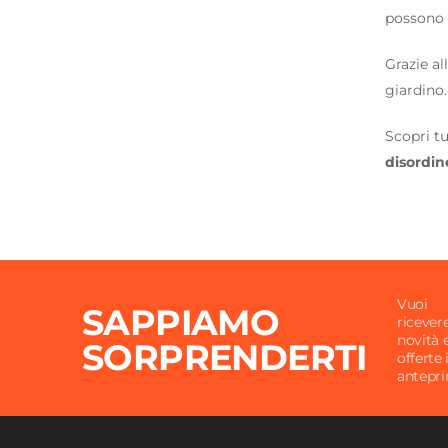
possono 
Grazie al
giardino.
Scopri tu
disordin
Vuoi
SAPPIAMO
ricever
novità 
SORPRENDERTI
offerte 
antepr