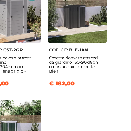
Organizzazion
Barbecue e
Manutenzione
e Outdoor
Accessori
e cura
E:
CST-2GR
CODICE:
BLE-1AN
ricovero attrezzi
Casetta ricovero attrezzi
dino
da giardino 150x90x180h
x204h cm in
cm in acciaio antracite -
ilene grigio -
Bleir
,00
€ 182,00