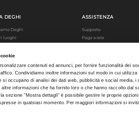
A DEGHI
ASSISTENZA
Siamo Deghi
Supporto
ri luoghi
Paga a rate
 4 Planet
Località disagiate
 La produzione
Agevolazioni fiscali
 cookie
er di successo
Termini e condizioni
rsonalizzare contenuti ed annunci, per fornire funzionalità dei so
 Solidale
Privacy Policy
raffico. Condividiamo inoltre informazioni sul modo in cui utilizza 
i Academy
Cookie policy
e si occupano di analisi dei dati web, pubblicità e social media, i 
ltre informazioni che ha fornito loro o che hanno raccolto dal su
 la sezione "Mostra dettagli" è possibile gestire le proprie opzioni
spresse in qualsiasi momento. Per maggiori informazioni si invit
, 73016 San Cesario di Lecce (LE), Italia | C.F. e P. IVA 04388370