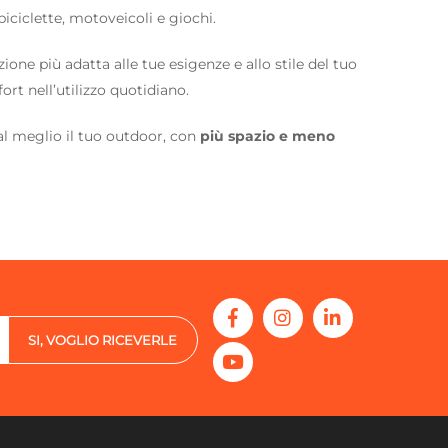
 biciclette, motoveicoli e giochi.
zione più adatta alle tue esigenze e allo stile del tuo
ort nell’utilizzo quotidiano.
e al meglio il tuo outdoor, con
più
spazio e meno
SI, VOGLIO RICEVERLE