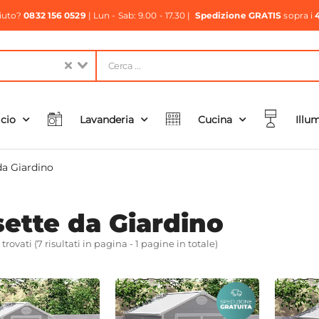
aiuto?
0832 156 0529
| Lun - Sab: 9.00 - 17.30 |
Spedizione GRATIS
sopra i
icio
Lavanderia
Cucina
Illu
da Giardino
ette da Giardino
i trovati (7 risultati in pagina - 1 pagine in totale)