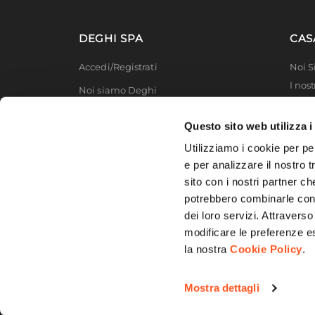
DEGHI SPA
CAS
Accedi/Registrati
Noi 
I nost
Noi siamo Deghi
Deghi
Politica dei prezzi
MFT -
Questo sito web utilizza i
Lavora con noi
Partn
Utilizziamo i cookie per pe
Deghi
Diventa fornitore
e per analizzare il nostro t
Degh
sito con i nostri partner ch
Modello organizzativo e codice etico
potrebbero combinarle con a
Promozioni
dei loro servizi. Attraverso
modificare le preferenze e
la nostra
Cookie Policy
.
© 2026 DEGHI S.p.A. - Via Lecce Km. 3
Mostra dettagli