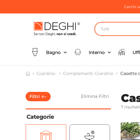
Cerchi 
Tutti
Bagno
Interno
Uff
Giardino
Complementi Giardino
Casette 
Cas
Elimina Filtri
Filtri
7 risultat
Filtri Scelti
Categorie