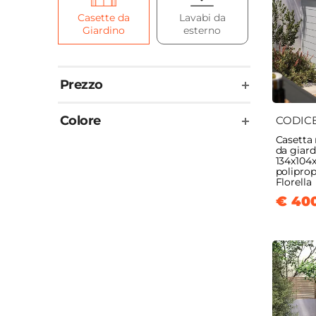
Casette da
Lavabi da
Separé 
Giardino
esterno
Giardi
Prezzo
Colore
CODIC
Casetta 
da giard
134x104
poliprop
Florella
€ 40