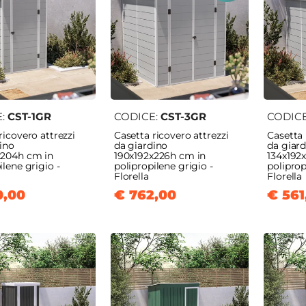
da
Docce da
Tappeti e
Erba Sintetica
no
Esterno
Zerbini
E:
CST-1GR
CODICE:
CST-3GR
CODIC
ricovero attrezzi
Casetta ricovero attrezzi
Casetta 
ino
da giardino
da giar
x204h cm in
190x192x226h cm in
134x192
ilene grigio -
polipropilene grigio -
poliprop
Florella
Florella
0,00
€ 762,00
€ 561