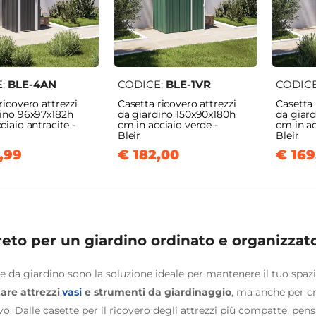
E:
BLE-4AN
CODICE:
BLE-1VR
CODIC
ricovero attrezzi
Casetta ricovero attrezzi
Casetta 
dino 96x97x182h
da giardino 150x90x180h
da giar
ciaio antracite -
cm in acciaio verde -
cm in ac
Bleir
Bleir
,99
€ 182,00
€ 169
greto per un giardino ordinato e organizzat
e da giardino sono la soluzione ideale per mantenere il tuo spaz
are attrezzi
,
vasi
e strumenti da giardinaggio
, ma anche per cr
o. Dalle casette per il ricovero degli attrezzi più compatte, pens