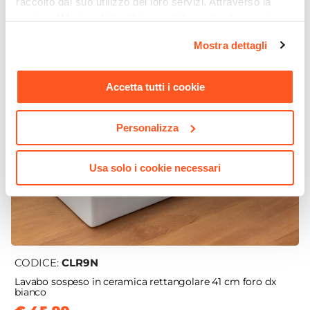
raccolto dal suo utilizzo dei loro servizi. Attraverso la
sezione "Mostra dettagli" è possibile gestire le proprie
opzioni e modificare le preferenze espresse in qualsiasi
Mostra dettagli
momento. Per maggiori informazioni si invita a leggere la
nostra
Cookie Policy
.
Accetta tutti i cookie
Personalizza
Usa solo i cookie necessari
CODICE:
CLR9N
Lavabo sospeso in ceramica rettangolare 41 cm foro dx
bianco