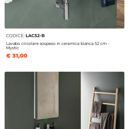
CODICE:
LAC52-B
Lavabo circolare sospeso in ceramica bianca 52 cm -
Mystic
€ 31,00