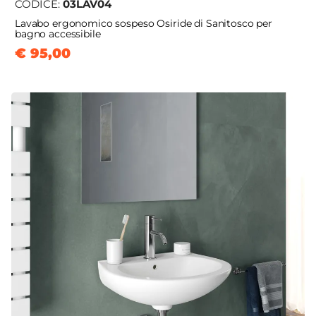
CODICE:
03LAV04
Lavabo ergonomico sospeso Osiride di Sanitosco per
bagno accessibile
€ 95,00