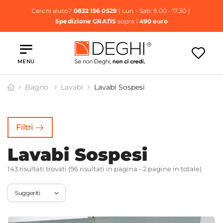
Cerchi aiuto?
0832 156 0529
| Lun - Sab: 9.00 - 17.30 |
Spedizione GRATIS
sopra i
490 euro
MENU
Bagno
Lavabi
Lavabi Sospesi
op con
Lavabi
Lavabi
Lavabi con
avabo
Freestandin
Incasso
Colonna
Filtri
tegrato
g
Lavabi Sospesi
143 risultati trovati (96 risultati in pagina - 2 pagine in totale)