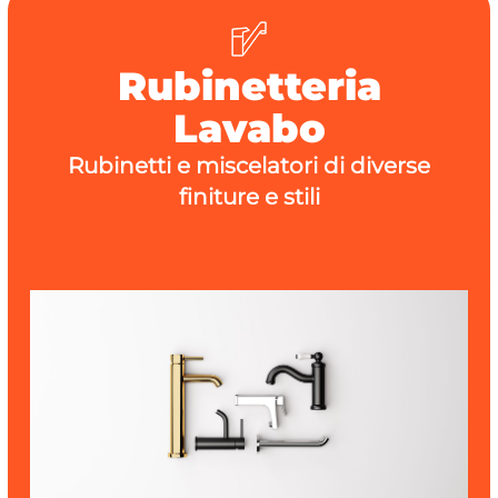
Rubinetteria
Lavabo
Rubinetti e miscelatori di diverse
finiture e stili