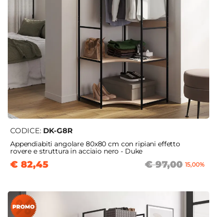
CODICE:
DK-G8R
Appendiabiti angolare 80x80 cm con ripiani effetto
rovere e struttura in acciaio nero - Duke
€ 82,45
€ 97,00
15,00%