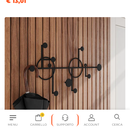
€ 13,01
0
MENU
CARRELLO
SUPPORTO
ACCOUNT
CERCA