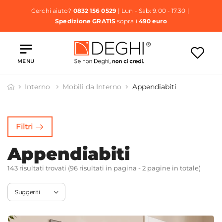
Cerchi aiuto?
0832 156 0529
| Lun - Sab: 9.00 - 17.30 |
Spedizione GRATIS
sopra i
490 euro
MENU
Interno
Mobili da Interno
Appendiabiti
denze e
Pareti
Librerie
Armadi
Mobili
Attrezzate
Filtri
tenitori
Appendiabiti
143 risultati trovati (96 risultati in pagina - 2 pagine in totale)