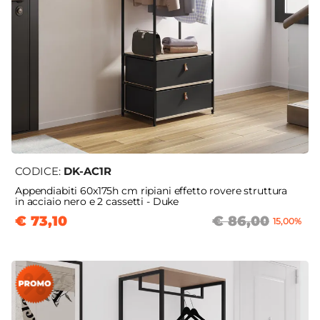
CODICE:
DK-AC1R
Appendiabiti 60x175h cm ripiani effetto rovere struttura
in acciaio nero e 2 cassetti - Duke
€ 73,10
€ 86,00
15,00%