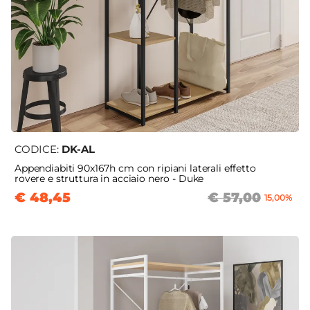
CODICE:
DK-AL
Appendiabiti 90x167h cm con ripiani laterali effetto
rovere e struttura in acciaio nero - Duke
€ 48,45
€ 57,00
15,00%