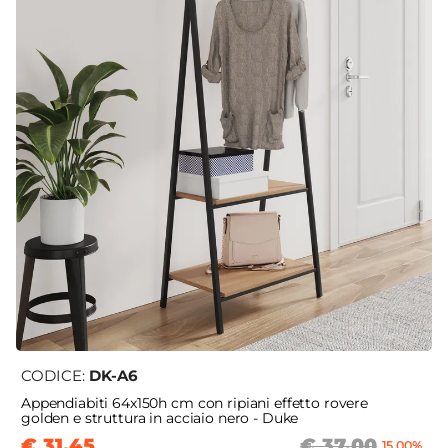
CODICE:
DK-A6
Appendiabiti 64x150h cm con ripiani effetto rovere
golden e struttura in acciaio nero - Duke
€ 31,45
€ 37,00
15,00%