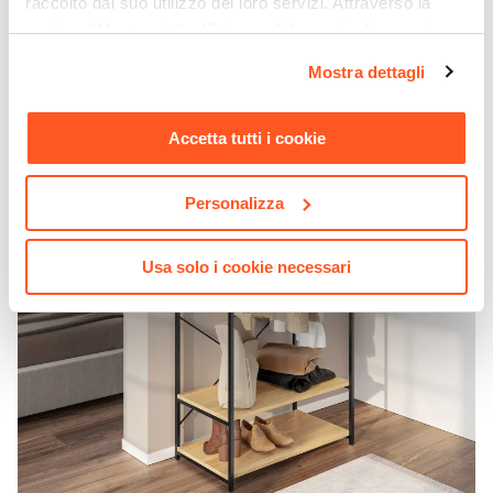
raccolto dal suo utilizzo dei loro servizi. Attraverso la
sezione "Mostra dettagli" è possibile gestire le proprie
opzioni e modificare le preferenze espresse in qualsiasi
Mostra dettagli
momento. Per maggiori informazioni si invita a leggere la
nostra
Cookie Policy
.
Accetta tutti i cookie
Personalizza
Usa solo i cookie necessari