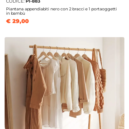
CODICE:
PI-883
Piantana appendiabiti nero con 2 bracci e 1 portaoggetti
in bambù
€ 29,00