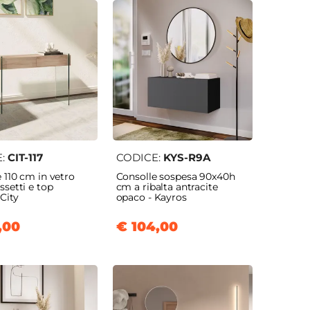
E:
CIT-117
CODICE:
KYS-R9A
 110 cm in vetro
Consolle sospesa 90x40h
ssetti e top
cm a ribalta antracite
 City
opaco - Kayros
,00
€ 104,00