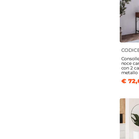
CODIC
Consoll
noce car
con 2 cas
metallo 
€ 72,