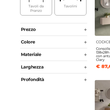
Tavoli da
Tavolini
Consol
Pranzo
Prezzo
Colore
CODIC
Consoll
138x28h
Materiale
con anta
Clary
€ 87,
Larghezza
Profondità