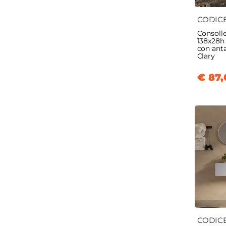
CODIC
Consoll
138x28h
con anta
Clary
€ 87,
CODIC