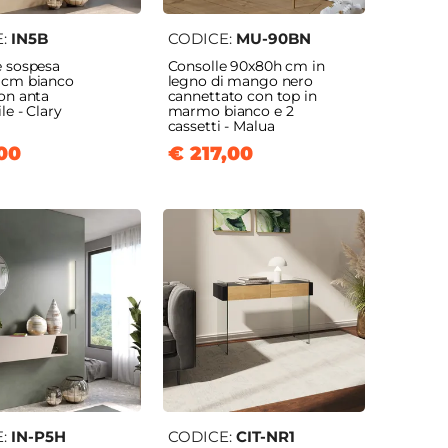
E:
IN5B
CODICE:
MU-90BN
e sospesa
Consolle 90x80h cm in
 cm bianco
legno di mango nero
on anta
cannettato con top in
le - Clary
marmo bianco e 2
cassetti - Malua
00
€ 217,00
E:
IN-P5H
CODICE:
CIT-NR1