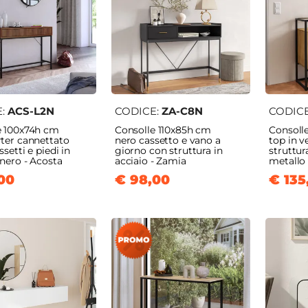
E:
ACS-L2N
CODICE:
ZA-C8N
CODIC
e 100x74h cm
Consolle 110x85h cm
Consoll
ter cannettato
nero cassetto e vano a
top in v
setti e piedi in
giorno con struttura in
struttur
nero - Acosta
acciaio - Zamia
metallo 
00
€ 98,00
€ 135