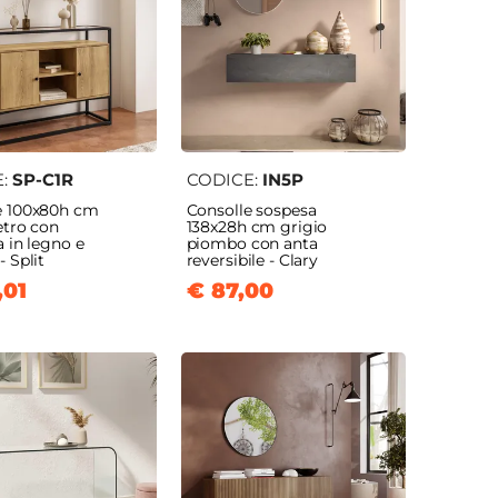
E:
SP-C1R
CODICE:
IN5P
e 100x80h cm
Consolle sospesa
etro con
138x28h cm grigio
a in legno e
piombo con anta
- Split
reversibile - Clary
,01
€ 87,00