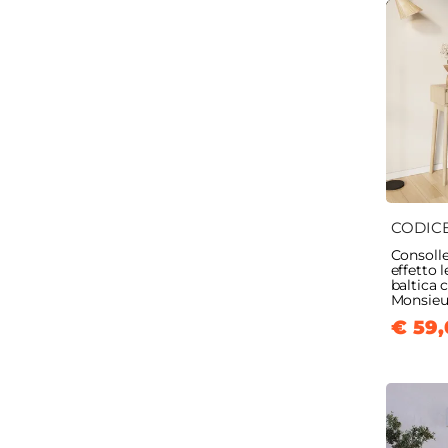
CODIC
Consoll
effetto 
baltica c
Monsieu
€ 59,