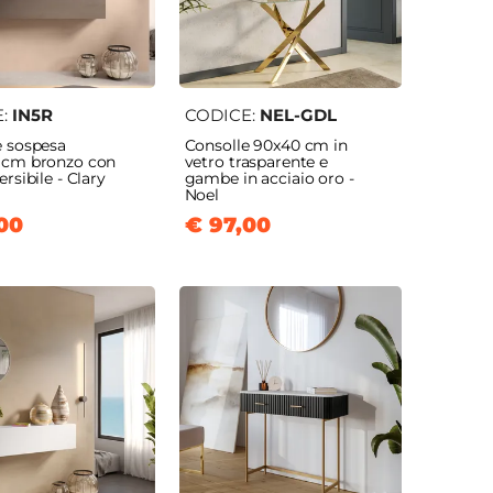
E:
IN5R
CODICE:
NEL-GDL
e sospesa
Consolle 90x40 cm in
 cm bronzo con
vetro trasparente e
ersibile - Clary
gambe in acciaio oro -
Noel
00
€ 97,00