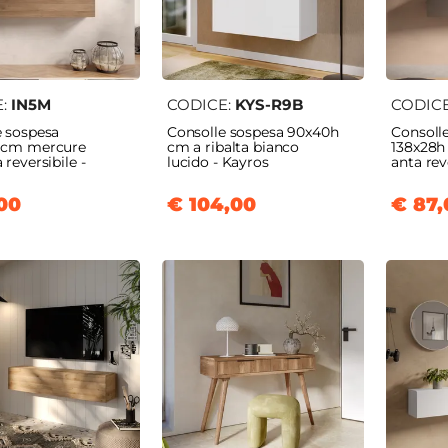
E:
IN5M
CODICE:
KYS-R9B
CODIC
e sospesa
Consolle sospesa 90x40h
Consoll
 cm mercure
cm a ribalta bianco
138x28h
 reversibile -
lucido - Kayros
anta rev
00
€ 104,00
€ 87,