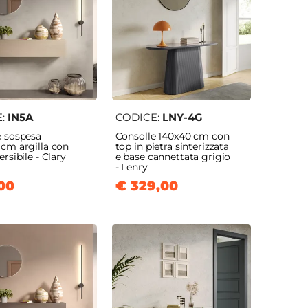
E:
IN5A
CODICE:
LNY-4G
e sospesa
Consolle 140x40 cm con
 cm argilla con
top in pietra sinterizzata
ersibile - Clary
e base cannettata grigio
- Lenry
00
€ 329,00