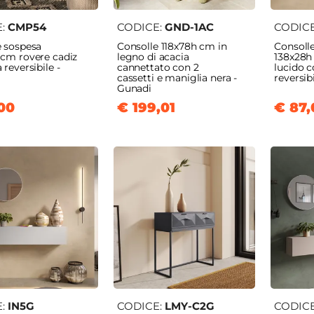
E:
CMP54
CODICE:
GND-1AC
CODIC
e sospesa
Consolle 118x78h cm in
Consoll
 cm rovere cadiz
legno di acacia
138x28h
 reversibile -
cannettato con 2
lucido c
cassetti e maniglia nera -
reversibi
Gunadi
00
€ 199,01
€ 87,
E:
IN5G
CODICE:
LMY-C2G
CODIC