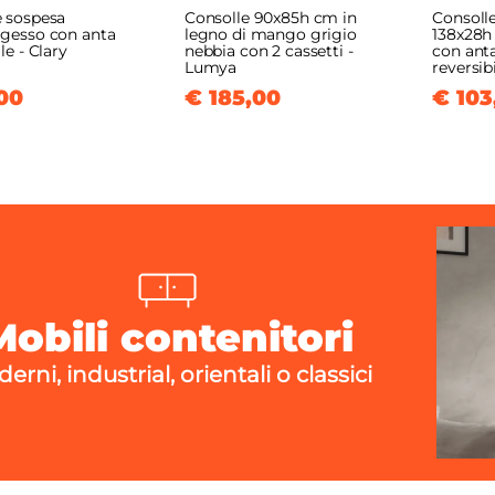
e sospesa
Consolle 90x85h cm in
Consoll
 gesso con anta
legno di mango grigio
138x28h
le - Clary
nebbia con 2 cassetti -
con ant
Lumya
reversibi
00
€ 185,00
€ 103
Mobili contenitori
erni, industrial, orientali o classici