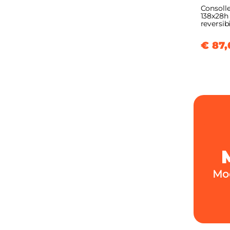
Consoll
138x28h
reversibi
€ 87,
Mod