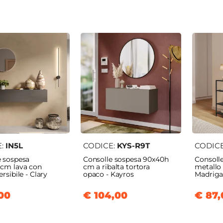
E:
IN5L
CODICE:
KYS-R9T
CODIC
e sospesa
Consolle sospesa 90x40h
Consoll
 cm lava con
cm a ribalta tortora
metallo
rsibile - Clary
opaco - Kayros
Madriga
00
€ 104,00
€ 87,