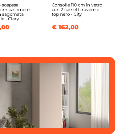
e sospesa
Consolle 110 cm in vetro
 cm cashmere
con 2 cassetti rovere e
a sagomata
top nero - City
le - Clary
,00
€ 162,00