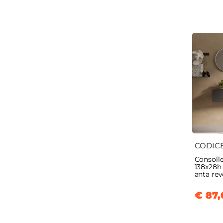
CODIC
Consoll
138x28h
anta reve
€ 87,