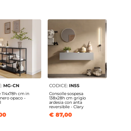
E:
MG-CN
CODICE:
IN5S
e 114x78h cm in
Consolle sospesa
 nero opaco -
138x28h cm grigio
l
ardesia con anta
reversibile - Clary
00
€ 87,00