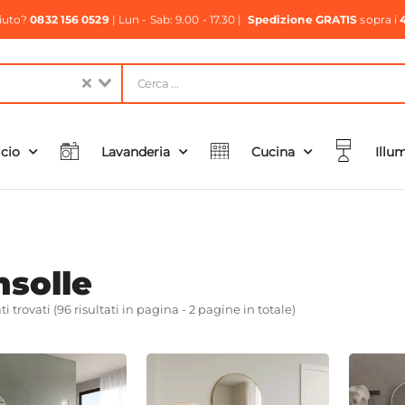
aiuto?
0832 156 0529
| Lun - Sab: 9.00 - 17.30 |
Spedizione GRATIS
sopra i
icio
Lavanderia
Cucina
Illu
solle
ati trovati (96 risultati in pagina - 2 pagine in totale)