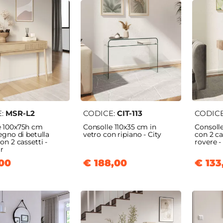
E:
MSR-L2
CODICE:
CIT-113
CODIC
e 100x75h cm
Consolle 110x35 cm in
Consolle
legno di betulla
vetro con ripiano - City
con 2 ca
on 2 cassetti -
rovere -
r
00
€ 188,00
€ 133