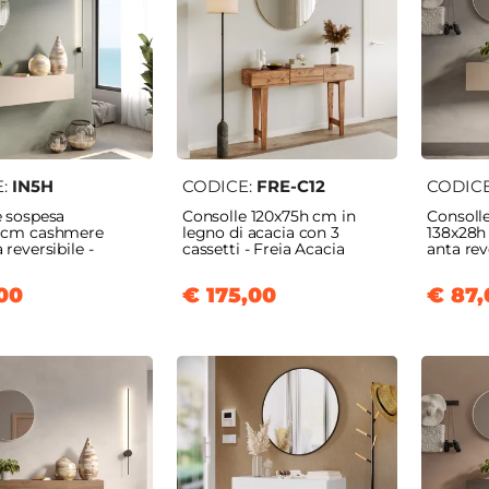
le
E:
IN5H
CODICE:
FRE-C12
CODIC
e sospesa
Consolle 120x75h cm in
Consoll
 cm cashmere
legno di acacia con 3
138x28h
 reversibile -
cassetti - Freia Acacia
anta rev
00
€ 175,00
€ 87,