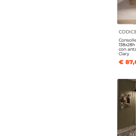
CODIC
Consoll
138x28h
con anta
Clary
€ 87,