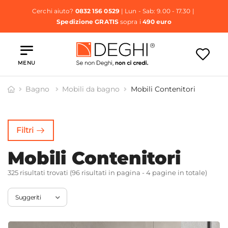
Cerchi aiuto?
0832 156 0529
| Lun - Sab: 9.00 - 17.30 |
Spedizione GRATIS
sopra i
490 euro
MENU
Bagno
Mobili da bagno
Mobili Contenitori
op per
Mobili
avabi
Contenitori
Filtri
Mobili Contenitori
325 risultati trovati (96 risultati in pagina - 4 pagine in totale)