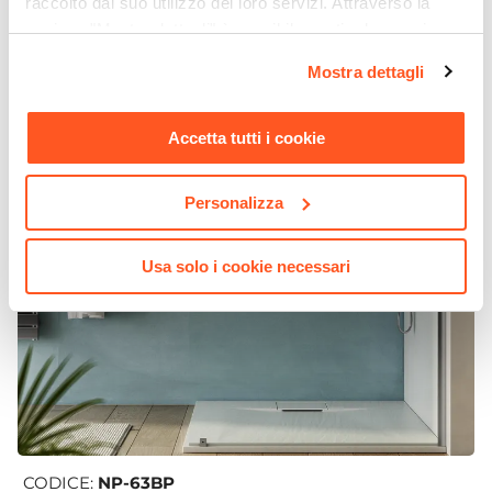
raccolto dal suo utilizzo dei loro servizi. Attraverso la
sezione "Mostra dettagli" è possibile gestire le proprie
opzioni e modificare le preferenze espresse in qualsiasi
Mostra dettagli
momento. Per maggiori informazioni si invita a leggere la
nostra
Cookie Policy
.
Accetta tutti i cookie
Personalizza
Usa solo i cookie necessari
CODICE:
NP-63BP