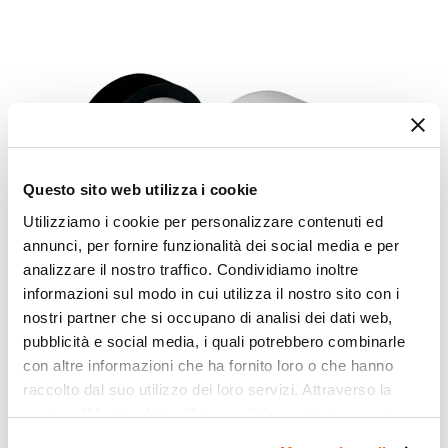
Questo sito web utilizza i cookie
Utilizziamo i cookie per personalizzare contenuti ed
annunci, per fornire funzionalità dei social media e per
analizzare il nostro traffico. Condividiamo inoltre
informazioni sul modo in cui utilizza il nostro sito con i
nostri partner che si occupano di analisi dei dati web,
pubblicità e social media, i quali potrebbero combinarle
con altre informazioni che ha fornito loro o che hanno
raccolto dal suo utilizzo dei loro servizi. Attraverso la
CODICE:
131.085.11.1
sezione "Mostra dettagli" è possibile gestire le proprie
Kit raccordo dritto Geberit per vaso sospeso disassato 3
opzioni e modificare le preferenze espresse in qualsiasi
cm