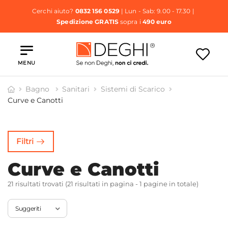
Cerchi aiuto?
0832 156 0529
| Lun - Sab: 9.00 - 17.30 |
Spedizione GRATIS
sopra i
490 euro
MENU
Bagno
Sanitari
Sistemi di Scarico
Curve e Canotti
sette di
Curve e
carico
Canotti
Filtri
Curve e Canotti
21 risultati trovati (21 risultati in pagina - 1 pagine in totale)