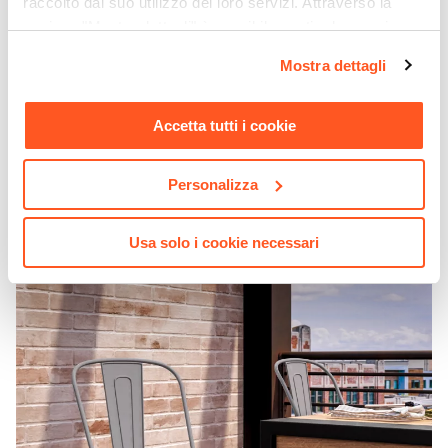
raccolto dal suo utilizzo dei loro servizi. Attraverso la
sezione "Mostra dettagli" è possibile gestire le proprie
opzioni e modificare le preferenze espresse in qualsiasi
Mostra dettagli
momento. Per maggiori informazioni si invita a leggere la
nostra
Cookie Policy
.
Accetta tutti i cookie
CODICE:
FA-4NE
Sedia da giardino impilabile stile industrial in metallo
nero - Farley
Personalizza
€ 32,00
Usa solo i cookie necessari