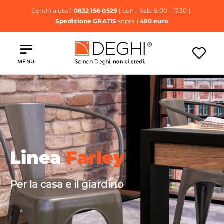
Cerchi aiuto?
0832 156 0529
| Lun - Sab: 9.00 - 17.30 |
Spedizione GRATIS
sopra i
490 euro
MENU
Linea
Farley
Per la casa e il giardino