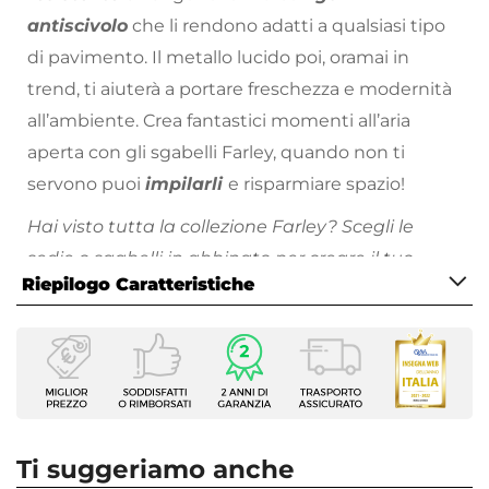
antiscivolo
che li rendono adatti a qualsiasi tipo
di pavimento. Il metallo lucido poi, oramai in
trend, ti aiuterà a portare freschezza e modernità
all’ambiente. Crea fantastici momenti all’aria
aperta con gli sgabelli Farley, quando non ti
servono puoi
impilarli
e risparmiare spazio!
Hai visto tutta la collezione Farley? Scegli le
sedie o sgabelli in abbinato per creare il tuo
Riepilogo Caratteristiche
ambiente stile industrial!
Tutti i prodotti che vengono posizionati
Caratteristiche
all’esterno hanno bisogno di cure particolari.
Tipologia
Proteggi sempre
i tuoi arredi da esterno,
Sgabello
evitando l’esposizione a pioggia, raggi solari e
Per Ambienti
Esterni
intemperie. Metti l’arredo al riparo sotto una
Ti suggeriamo anche
Dimensioni