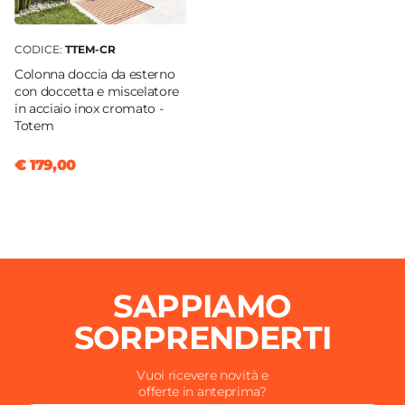
CODICE:
TTEM-CR
Colonna doccia da esterno
con doccetta e miscelatore
in acciaio inox cromato -
Totem
€ 179,00
SAPPIAMO
SORPRENDERTI
Vuoi ricevere novità e
offerte in anteprima?