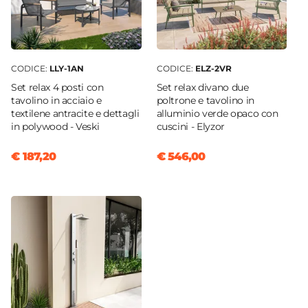
CODICE:
LLY-1AN
CODICE:
ELZ-2VR
Set relax 4 posti con
Set relax divano due
tavolino in acciaio e
poltrone e tavolino in
textilene antracite e dettagli
alluminio verde opaco con
in polywood - Veski
cuscini - Elyzor
€ 187,20
€ 546,00