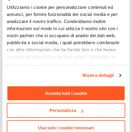
Utilizziamo i cookie per personalizzare contenuti ed
annunci, per fornire funzionalità dei social media e per
analizzare il nostro traffico. Condividiamo inoltre
informazioni sul modo in cui utilizza il nostro sito con i
nostri partner che si occupano di analisi dei dati web,
pubblicità e social media, i quali potrebbero combinarle
con altre informazioni che ha fornito loro o che hanno
raccolto dal suo utilizzo dei loro servizi. Attraverso la
CODICE:
ED34A
CODICE:
LIP-3
sezione "Mostra dettagli" è possibile gestire le proprie
Gazebo 3x4 m tetto
Ombrellone a luci LED con
opzioni e modificare le preferenze espresse in qualsiasi
Mostra dettagli
scorrevole grigio e struttura
palo laterale 4x3 m e telo
momento. Per maggiori informazioni si invita a leggere la
antracite - Edvige
antracite - Lipari
nostra
Cookie Policy
.
Accetta tutti i cookie
€ 267,00
€ 324,00
Personalizza
Usa solo i cookie necessari