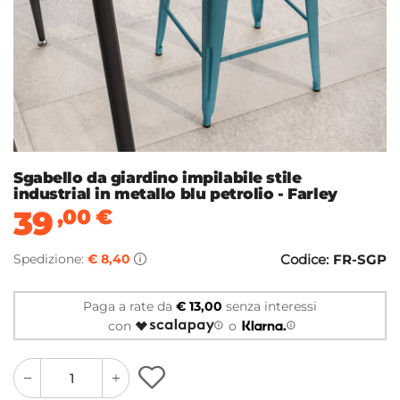
Sgabello da giardino impilabile stile
industrial in metallo blu petrolio - Farley
39
,00
€
Spedizione:
€ 8,40
Codice:
FR-SGP
Paga a rate da
€ 13,00
senza interessi
con
o
quantity
quantity
plus
minus
button
button