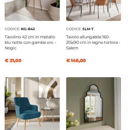
CODICE:
NG-B42
CODICE:
SLM-T
Tavolino 42 cm in metallo
Tavolo allungabile 160-
blu notte con gambe oro -
215x90 cm in legno tortora -
Nogic
Salem
€ 21,00
€ 146,00