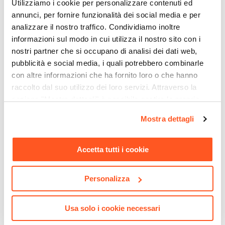
Utilizziamo i cookie per personalizzare contenuti ed
Si
annunci, per fornire funzionalità dei social media e per
Impilabile
analizzare il nostro traffico. Condividiamo inoltre
Si
informazioni sul modo in cui utilizza il nostro sito con i
Assemblato
nostri partner che si occupano di analisi dei dati web,
Si
pubblicità e social media, i quali potrebbero combinarle
con altre informazioni che ha fornito loro o che hanno
raccolto dal suo utilizzo dei loro servizi. Attraverso la
sezione "Mostra dettagli" è possibile gestire le proprie
CODICE:
RZ-3B
CODICE:
RZ-1B
opzioni e modificare le preferenze espresse in qualsiasi
Mostra dettagli
Divano 3 posti in tessuto
Maxi poltrona in tessuto
momento. Per maggiori informazioni si invita a leggere la
ciniglia blu petrolio con
ciniglia blu petrolio con
nostra
Cookie Policy
.
gambe in metallo nero -
gambe in metallo nero -
Orizo
Orizo
Accetta tutti i cookie
€ 497,00
€ 217,00
Personalizza
Usa solo i cookie necessari