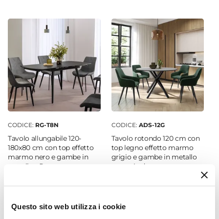
44 x 43 cm
Altezza
72 cm
Altezza Seduta
44 cm
Materiale Gambe
Metallo
Portata Massima
150 Kg
CODICE:
RG-T8N
CODICE:
ADS-12G
Colore Gambe
Tavolo allungabile 120-
Tavolo rotondo 120 cm con
Blu petrolio
180x80 cm con top effetto
top legno effetto marmo
marmo nero e gambe in
grigio e gambe in metallo
Colore Seduta
metallo - Ragnar
nero - Anders
Blu petrolio
Finitura
€ 460,00
€ 155,00
Semiopaca
Questo sito web utilizza i cookie
Braccioli