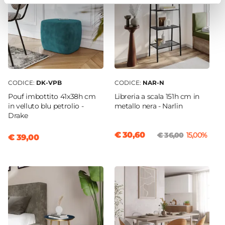
CODICE:
DK-VPB
CODICE:
NAR-N
Pouf imbottito 41x38h cm
Libreria a scala 151h cm in
in velluto blu petrolio -
metallo nera - Narlin
Drake
€ 30,60
€ 36,00
15,00%
€ 39,00