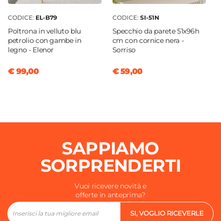
CODICE:
EL-B79
CODICE:
SI-51N
Poltrona in velluto blu
Specchio da parete 51x96h
petrolio con gambe in
cm con cornice nera -
legno - Elenor
Sorriso
€ 99,00
€ 59,00
SAPPIAMO
SORPRENDERTI
Vuoi ricevere novità e
offerte in anteprima?
SI, VOGLIO RICEVERLE