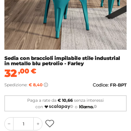
Sedia con braccioli impilabile stile industrial
in metallo blu petrolio - Farley
32
,00
€
Spedizione:
€ 8,40
Codice:
FR-BPT
Paga a rate da
€ 10,66
senza interessi
con
o
quantity
quantity
plus
minus
button
button