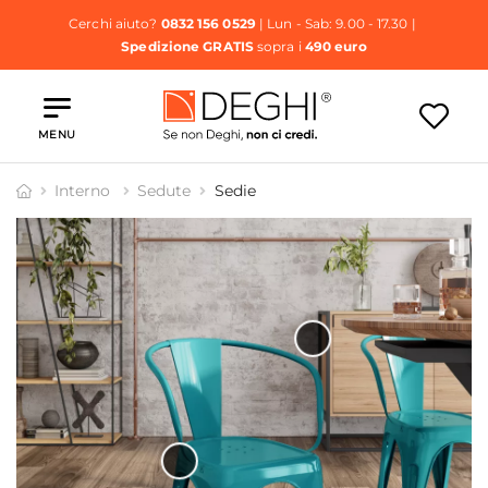
Cerchi aiuto?
0832 156 0529
| Lun - Sab: 9.00 - 17.30 |
Spedizione GRATIS
sopra i
490 euro
MENU
Interno
Sedute
Sedie