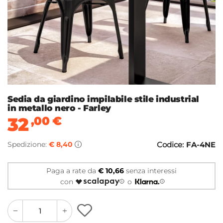
Sedia da giardino impilabile stile industrial
in metallo nero - Farley
32
,00
€
Spedizione:
€ 8,40
Codice:
FA-4NE
Paga a rate da
€ 10,66
senza interessi
con
o
quantity
quantity
plus
minus
button
button