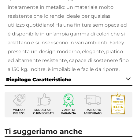
interamente in metallo: un materiale molto
resistente che lo rende ideale per qualsiasi
utilizzo quotidiano! Ha una finitura semiopaca ed
è disponibile in un'ampia gamma di colori che si
adattano e si inseriscono in vari ambienti. Farley
presenta un design moderno, elegante, pratico
ed altamente resistente, capace di sostenere fino
a 150 kg. Inoltre, è impilabile e facile da riporre,
diventando così il complemento perfetto per
Riepilogo Caratteristiche
arredare qualsiasi ambiente, anche quelli più
Caratteristiche
ristretti.
Tipologia
Scegli subito il modello che fa per te e lasciati
Sedia da giardino
stupire dalle tante varianti di colore!
Serie
Farley
Tutti i prodotti che vengono posizionati
Ti suggeriamo anche
Dimensioni