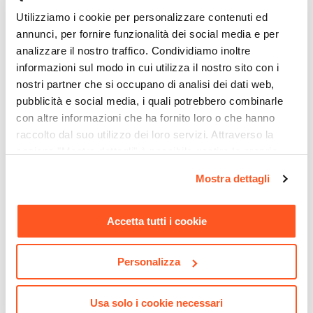
Si
Utilizziamo i cookie per personalizzare contenuti ed
annunci, per fornire funzionalità dei social media e per
analizzare il nostro traffico. Condividiamo inoltre
informazioni sul modo in cui utilizza il nostro sito con i
nostri partner che si occupano di analisi dei dati web,
pubblicità e social media, i quali potrebbero combinarle
con altre informazioni che ha fornito loro o che hanno
raccolto dal suo utilizzo dei loro servizi. Attraverso la
CODICE:
ED34A
CODICE:
LIP-3
sezione "Mostra dettagli" è possibile gestire le proprie
Gazebo 3x4 m tetto
Ombrellone a luci LED con
opzioni e modificare le preferenze espresse in qualsiasi
Mostra dettagli
scorrevole grigio e struttura
palo laterale 4x3 m e telo
momento. Per maggiori informazioni si invita a leggere la
antracite - Edvige
antracite - Lipari
nostra
Cookie Policy
.
Accetta tutti i cookie
€ 267,00
€ 324,00
Personalizza
Usa solo i cookie necessari