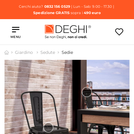
Cerchi aiuto?
0832 156 0529
| Lun - Sab: 9.00 - 17.30 |
Spedizione GRATIS
sopra i
490 euro
MENU
Giardino
Sedute
Sedie