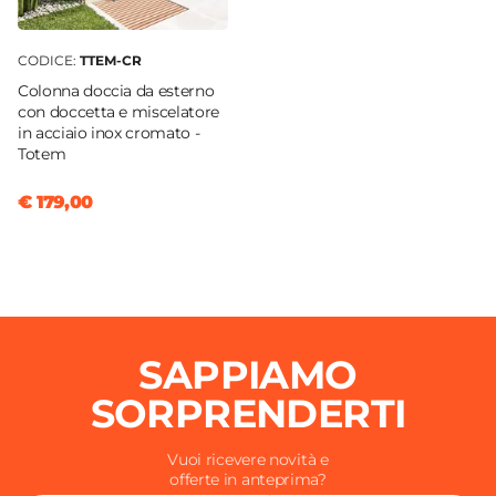
CODICE:
TTEM-CR
Colonna doccia da esterno
con doccetta e miscelatore
in acciaio inox cromato -
Totem
€ 179,00
SAPPIAMO
SORPRENDERTI
Vuoi ricevere novità e
offerte in anteprima?