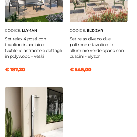
CODICE:
LLY-1AN
CODICE:
ELZ-2VR
Set relax 4 posti con
Set relax divano due
tavolino in acciaio e
poltrone e tavolino in
textilene antracite e dettagli
alluminio verde opaco con
in polywood - Veski
cuscini - Elyzor
€ 187,20
€ 546,00