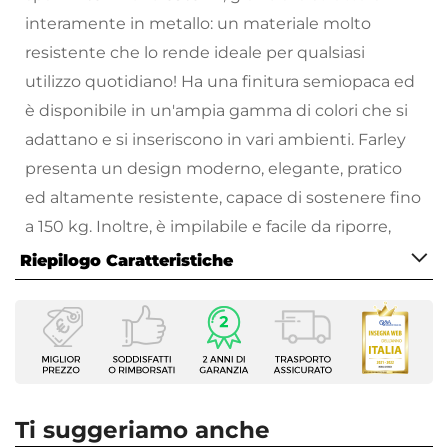
interamente in metallo: un materiale molto
resistente che lo rende ideale per qualsiasi
utilizzo quotidiano! Ha una finitura semiopaca ed
è disponibile in un'ampia gamma di colori che si
adattano e si inseriscono in vari ambienti. Farley
presenta un design moderno, elegante, pratico
ed altamente resistente, capace di sostenere fino
a 150 kg. Inoltre, è impilabile e facile da riporre,
diventando così il complemento perfetto per
Riepilogo Caratteristiche
arredare qualsiasi ambiente, anche quelli più
Caratteristiche
ristretti.
Tipologia
Scegli subito il modello che fa per te e lasciati
Sedia da giardino
stupire dalle tante varianti di colore!
Serie
Farley
Tutti i prodotti che vengono posizionati
Ti suggeriamo anche
Dimensioni