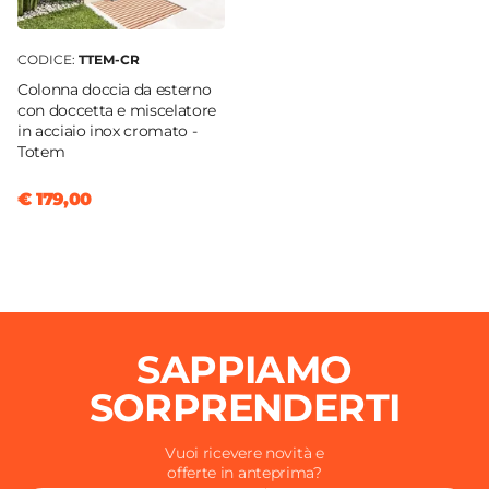
CODICE:
TTEM-CR
Colonna doccia da esterno
con doccetta e miscelatore
in acciaio inox cromato -
Totem
€ 179,00
SAPPIAMO
SORPRENDERTI
Vuoi ricevere novità e
offerte in anteprima?