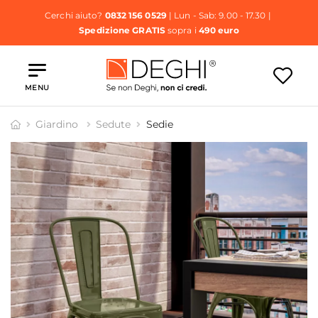
Cerchi aiuto?
0832 156 0529
| Lun - Sab: 9.00 - 17.30 |
Spedizione GRATIS
sopra i
490 euro
MENU
Giardino
Sedute
Sedie