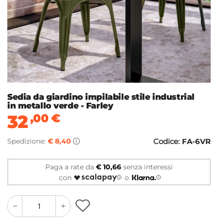
Sedia da giardino impilabile stile industrial
in metallo verde - Farley
32
,00
€
Spedizione:
€ 8,40
Codice:
FA-6VR
Paga a rate da
€ 10,66
senza interessi
con
o
quantity
quantity
plus
minus
button
button