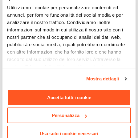
Si
Utilizziamo i cookie per personalizzare contenuti ed
annunci, per fornire funzionalità dei social media e per
analizzare il nostro traffico. Condividiamo inoltre
informazioni sul modo in cui utilizza il nostro sito con i
nostri partner che si occupano di analisi dei dati web,
pubblicità e social media, i quali potrebbero combinarle
con altre informazioni che ha fornito loro o che hanno
raccolto dal suo utilizzo dei loro servizi. Attraverso la
CODICE:
ED34A
CODICE:
LIP-3
sezione "Mostra dettagli" è possibile gestire le proprie
Gazebo 3x4 m tetto
Ombrellone a luci LED con
opzioni e modificare le preferenze espresse in qualsiasi
Mostra dettagli
scorrevole grigio e struttura
palo laterale 4x3 m e telo
momento. Per maggiori informazioni si invita a leggere la
antracite - Edvige
antracite - Lipari
nostra
Cookie Policy
.
Accetta tutti i cookie
€ 267,00
€ 324,00
Personalizza
Usa solo i cookie necessari