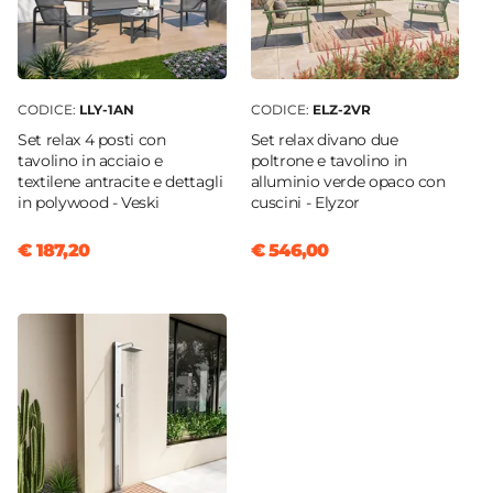
CODICE:
LLY-1AN
CODICE:
ELZ-2VR
Set relax 4 posti con
Set relax divano due
tavolino in acciaio e
poltrone e tavolino in
textilene antracite e dettagli
alluminio verde opaco con
in polywood - Veski
cuscini - Elyzor
€ 187,20
€ 546,00