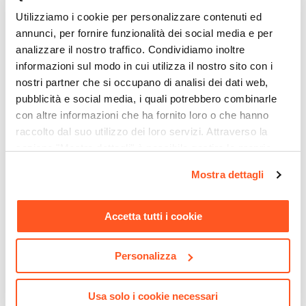
Si
Utilizziamo i cookie per personalizzare contenuti ed
annunci, per fornire funzionalità dei social media e per
analizzare il nostro traffico. Condividiamo inoltre
informazioni sul modo in cui utilizza il nostro sito con i
nostri partner che si occupano di analisi dei dati web,
pubblicità e social media, i quali potrebbero combinarle
con altre informazioni che ha fornito loro o che hanno
raccolto dal suo utilizzo dei loro servizi. Attraverso la
CODICE:
ED34A
CODICE:
LIP-3
sezione "Mostra dettagli" è possibile gestire le proprie
Gazebo 3x4 m tetto
Ombrellone a luci LED con
opzioni e modificare le preferenze espresse in qualsiasi
Mostra dettagli
scorrevole grigio e struttura
palo laterale 4x3 m e telo
momento. Per maggiori informazioni si invita a leggere la
antracite - Edvige
antracite - Lipari
nostra
Cookie Policy
.
Accetta tutti i cookie
€ 267,00
€ 324,00
Personalizza
Usa solo i cookie necessari