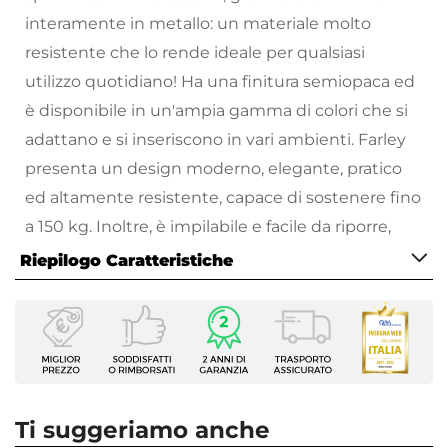
interamente in metallo: un materiale molto
resistente che lo rende ideale per qualsiasi
utilizzo quotidiano! Ha una finitura semiopaca ed
è disponibile in un'ampia gamma di colori che si
adattano e si inseriscono in vari ambienti. Farley
presenta un design moderno, elegante, pratico
ed altamente resistente, capace di sostenere fino
a 150 kg. Inoltre, è impilabile e facile da riporre,
diventando così il complemento perfetto per
Riepilogo Caratteristiche
arredare qualsiasi ambiente, anche quelli più
Caratteristiche
ristretti.
Tipologia
Scegli subito il modello che fa per te e lasciati
Sedia da giardino
stupire dalle tante varianti di colore!
Serie
Farley
Tutti i prodotti che vengono posizionati
Ti suggeriamo anche
Dimensioni