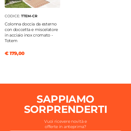
CODICE:
TTEM-CR
Colonna doccia da esterno
con doccetta e miscelatore
in acciaio inox cromato -
Totem
€ 179,00
SAPPIAMO
SORPRENDERTI
Vuoi ricevere novità e
offerte in anteprima?