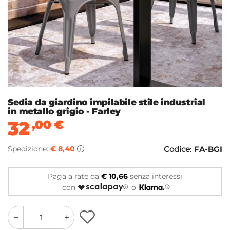
Sedia da giardino impilabile stile industrial
in metallo grigio - Farley
32
,00
€
Spedizione:
€ 8,40
Codice:
FA-BGI
Paga a rate da
€ 10,66
senza interessi
con
o
quantity
quantity
plus
minus
button
button