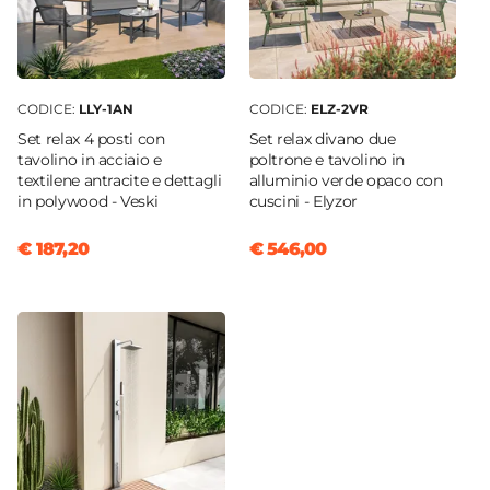
CODICE:
LLY-1AN
CODICE:
ELZ-2VR
Set relax 4 posti con
Set relax divano due
tavolino in acciaio e
poltrone e tavolino in
textilene antracite e dettagli
alluminio verde opaco con
in polywood - Veski
cuscini - Elyzor
€ 187,20
€ 546,00