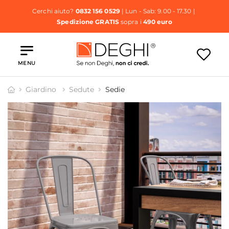
Cerchi aiuto?
0832 156 0529
| Lun - Sab: 9.00 - 17.30 |
Spedizione GRATIS
sopra i
490 euro
MENU
Giardino
Sedute
Sedie