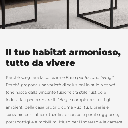
Il tuo habitat armonioso,
tutto da vivere
Perchè scegliere la collezione
Freia per la zona living
?
Perchè propone una varietà di soluzioni in stile
rustrial
(che nasce dalla vincente fusione tra stile rustico e
industrial) per arredare il
living
e completare tutti gli
ambienti della casa proprio come vuoi tu. Librerie e
scrivanie per l’ufficio, tavolini e consolle per il soggiorno,
portabottiglie e mobili multiuso per l’ingresso e la camera