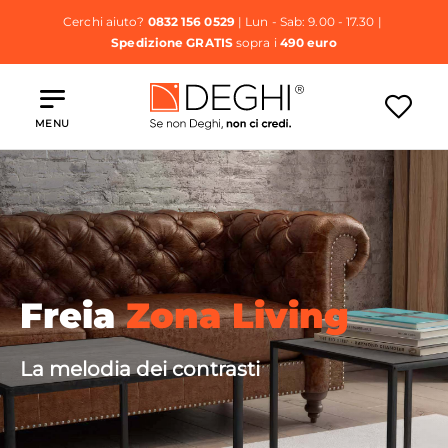
Cerchi aiuto?
0832 156 0529
| Lun - Sab: 9.00 - 17.30 |
Spedizione GRATIS
sopra i
490 euro
MENU
Freia
Zona Living
La melodia dei contrasti