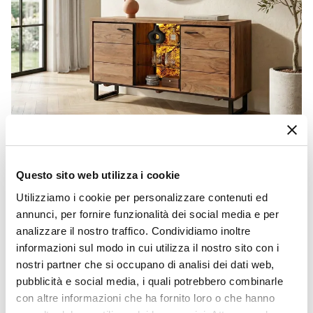
Questo sito web utilizza i cookie
CODICE:
FR-M4L
Madia 145x77h cm in legno di acacia con pannello in
Utilizziamo i cookie per personalizzare contenuti ed
vetro retroilluminato - Freia Stone
annunci, per fornire funzionalità dei social media e per
€ 397,00
analizzare il nostro traffico. Condividiamo inoltre
informazioni sul modo in cui utilizza il nostro sito con i
nostri partner che si occupano di analisi dei dati web,
pubblicità e social media, i quali potrebbero combinarle
con altre informazioni che ha fornito loro o che hanno