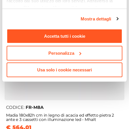
raccolto dal suo utilizzo dei loro servizi. Attraverso la
sezione "Mostra dettagli" è possibile gestire le proprie
opzioni e modificare le preferenze espresse in qualsiasi
Mostra dettagli
momento. Per maggiori informazioni si invita a leggere la
nostra
Cookie Policy
.
Accetta tutti i cookie
Personalizza
Usa solo i cookie necessari
CODICE:
FR-M8A
Madia 180x82h cm in legno di acacia ed effetto pietra 2
ante e 3 cassetti con illuminazione led - Mhalt
€ 564,01