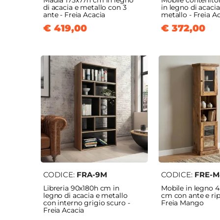
Madia 175x77h cm in legno
Mobile contenito
di acacia e metallo con 3
in legno di acacia
ante - Freia Acacia
metallo - Freia A
€ 419,00
€ 372,00
CODICE:
FRA-9M
CODICE:
FRE-M
Libreria 90x180h cm in
Mobile in legno 
legno di acacia e metallo
cm con ante e rip
con interno grigio scuro -
Freia Mango
Freia Acacia