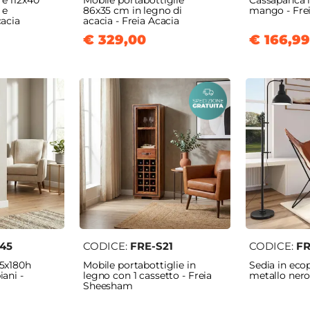
re 112x40
Mobile portabottiglie
Cassapanca i
 e
86x35 cm in legno di
mango - Fre
cacia
acacia - Freia Acacia
€ 329,00
€ 166,99
45
CODICE:
FRE-S21
CODICE:
F
45x180h
Mobile portabottiglie in
Sedia in ecop
iani -
legno con 1 cassetto - Freia
metallo nero 
Sheesham