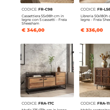
CODICE:
FR-C98
CODICE:
FR-L5
Cassettiera 55x98h cm in
Libreria 50x180h 
legno con 5 cassetti - Freia
legno - Freia Sh
Sheesham
€ 346,00
€ 336,00
CODICE:
FRA-17C
CODICE:
FRA-1