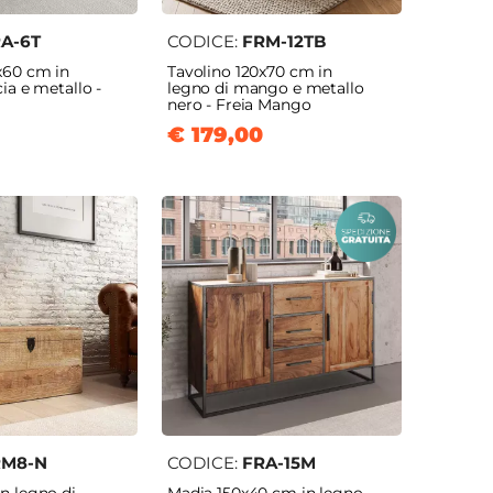
A-6T
CODICE:
FRM-12TB
x60 cm in
Tavolino 120x70 cm in
ia e metallo -
legno di mango e metallo
nero - Freia Mango
€ 179,00
RM8-N
CODICE:
FRA-15M