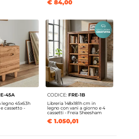
€ 84,00
E-45A
CODICE:
FRE-1B
 legno 45x63h
Libreria 148x181h cm in
e cassetto -
legno con vani a giorno e 4
cassetti - Freia Sheesham
€ 1.050,01