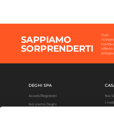
Vuoi
SAPPIAMO
ricever
novità 
SORPRENDERTI
offerte 
antepr
DEGHI SPA
CAS
Accedi/Registrati
Noi 
I nost
Noi siamo Deghi
Deghi
Politica dei prezzi