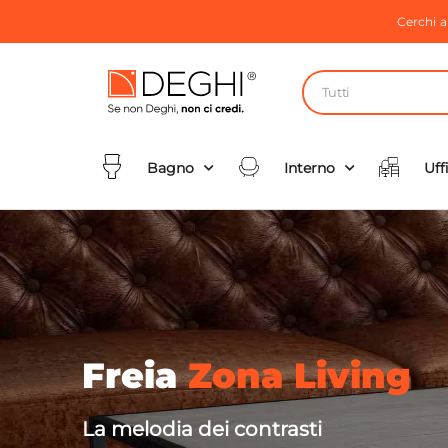
Cerchi 
Tutti
Bagno
Interno
Uff
Freia
Zona Living
La melodia dei contrasti