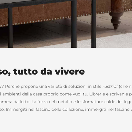
so, tutto da vivere
g
? Perchè propone una varietà di soluzioni in stile
rustrial
(che na
 ambienti della casa proprio come vuoi tu. Librerie e scrivanie per
camera da letto. La forza del metallo e le sfumature calde del le
o. Immergiti nel fascino della collezione, immergiti nel fascino 