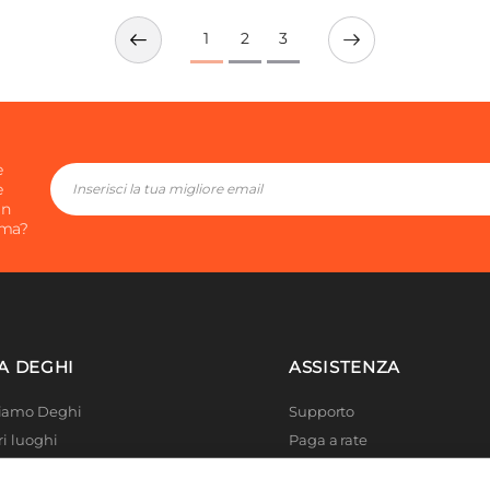
1
2
3
e
e
in
ima?
A DEGHI
ASSISTENZA
Siamo Deghi
Supporto
ri luoghi
Paga a rate
 4 Planet
Località disagiate