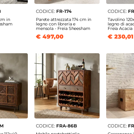
8
CODICE:
FR-174
CODICE:
FR
cm in
Parete attrezzata 174 cm in
Tavolino 120
eesham
legno con libreria e
legno di acac
mensola - Freia Sheesham
Freia Acacia
€ 497,00
€ 230,01
1M
CODICE:
FRA-86B
CODICE:
F