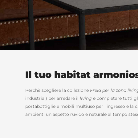
Il tuo habitat armonio
Perchè scegliere la collezione
Freia per la zona livin
industrial) per arredare il
living
e completare tutti gli
portabottiglie e mobili multiuso per l’ingresso e la 
ambienti un aspetto ruvido e naturale al tempo stess