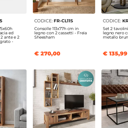
5
CODICE:
FR-CL11S
CODICE:
KR
175x60h
Consolle 113x77h cm in
Set 2 tavolin
acia ed
legno con 2 cassetti - Freia
legno nero c
 2 ante e 2
Sheesham
metallo brun 
egrato -
€ 270,00
€ 135,99