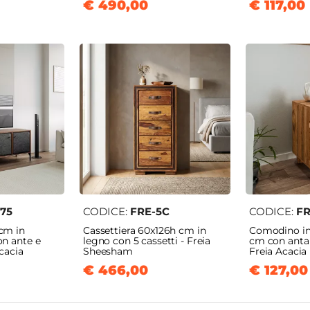
€ 490,00
€ 117,00
175
CODICE:
FRE-5C
CODICE:
FR
 cm in
Cassettiera 60x126h cm in
Comodino in
on ante e
legno con 5 cassetti - Freia
cm con anta 
Acacia
Sheesham
Freia Acacia
€ 466,00
€ 127,00