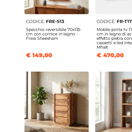
CODICE:
FRE-S13
CODICE:
FR-T17
Specchio reversibile 70x135
Mobile porta tv 
cm con cornice in legno -
cm in legno di ac
Freia Sheesham
effetto pietra con
cassetti e led int
Mhalt
€ 149,00
€ 470,00