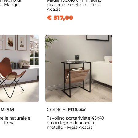
n legno di
Madia 150x40 cm in legno
ia Mango
di acacia e metallo - Freia
Acacia
€ 517,00
RM-SM
CODICE:
FRA-4V
elle naturale e
Tavolino portariviste 45x40
- Freia
cm in legno di acacia e
metallo - Freia Acacia