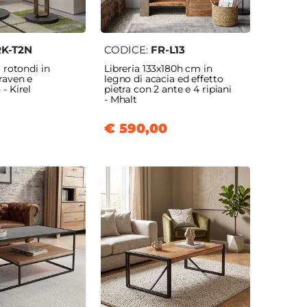
K-T2N
CODICE:
FR-L13
i rotondi in
Libreria 133x180h cm in
raven e
legno di acacia ed effetto
- Kirel
pietra con 2 ante e 4 ripiani
- Mhalt
€ 590,00