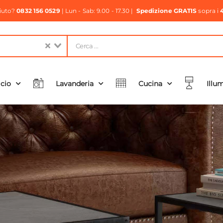
aiuto?
0832 156 0529
| Lun - Sab: 9.00 - 17.30 |
Spedizione GRATIS
sopra i
icio
Lavanderia
Cucina
Illu