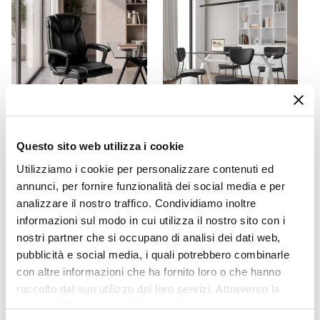
Larghezza
118 cm
Altezza
75 cm
Profondità
30 cm
Colore Piano
Naturale
Questo sito web utilizza i cookie
CODICE:
PCT-N
CODICE:
FL-UFN
Frontale
Poltrona da ufficio girevole
Set 4 sedie da ufficio in
Utilizziamo i cookie per personalizzare contenuti ed
Cassetti
con doppia imbottitura in
similpelle nera con gambe
annunci, per fornire funzionalità dei social media e per
similpelle nera e braccioli
nere - Flaminia
Colore Gambe
analizzare il nostro traffico. Condividiamo inoltre
imbottiti - Octo
Nero
informazioni sul modo in cui utilizza il nostro sito con i
Materiale Piano
€ 87,00
€ 156,00
nostri partner che si occupano di analisi dei dati web,
Legno di acacia
pubblicità e social media, i quali potrebbero combinarle
Materiale Gambe
con altre informazioni che ha fornito loro o che hanno
raccolto dal suo utilizzo dei loro servizi. Attraverso la
Metallo
sezione "Mostra dettagli" è possibile gestire le proprie
Materiale Maniglie E Pomelli