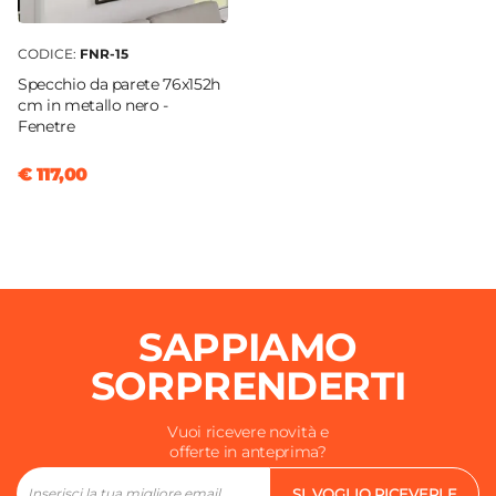
CODICE:
FNR-15
Specchio da parete 76x152h
cm in metallo nero -
Fenetre
€ 117,00
SAPPIAMO
SORPRENDERTI
Vuoi ricevere novità e
offerte in anteprima?
SI, VOGLIO RICEVERLE