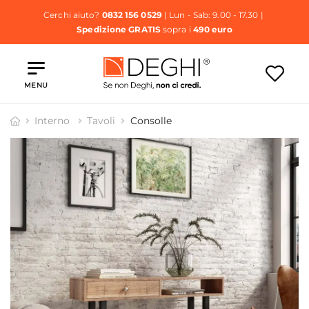
Cerchi aiuto?
0832 156 0529
| Lun - Sab: 9.00 - 17.30 |
Spedizione GRATIS
sopra i
490 euro
MENU
Interno
Tavoli
Consolle