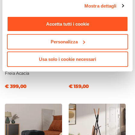
opzioni e modificare le preferenze espresse in qualsiasi
Metallo
Mostra dettagli
momento. Per maggiori informazioni si invita a leggere la
Caratteristiche
nostra
Cookie Policy
.
Con vano a giorno
Accetta tutti i cookie
Numero Cassetti
1 cassetto
Personalizza
CODICE:
FRA-9M
CODICE:
ZCR-N
Libreria 90x180h cm in
Divano letto 3 posti con
Usa solo i cookie necessari
legno di acacia e metallo
schienale reclinabile in
con interno grigio scuro -
similpelle nero - Zachary
Freia Acacia
€ 399,00
€ 159,00