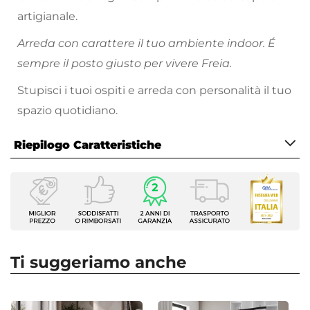
artigianale.
Arreda con carattere il tuo ambiente indoor. É
sempre il posto giusto per vivere Freia.
Stupisci i tuoi ospiti e arreda con personalità il tuo
spazio quotidiano.
Riepilogo Caratteristiche
Caratteristiche
Serie
Freia Acacia
Tipologia
Consolle
Ti suggeriamo anche
Forma
Rettangolare