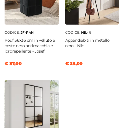
CODICE:
JF-P4N
CODICE:
NIL-N
Pouf 36x36 cm in velluto a
Appendiabiti in metallo
coste nero antimacchia e
nero - Nils
idrorepellente - Josef
€ 37,00
€ 38,00