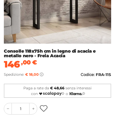
Consolle 118x75h cm in legno di acacia e
metallo nero - Freia Acacia
146
,00
€
Spedizione:
€ 18,00
Codice:
FRA-11S
Paga a rate da
€ 48,66
senza interessi
con
o
quantity
quantity
plus
minus
button
button