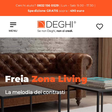
Cerchi aiuto?
0832 156 0529
| Lun - Sab: 9.00 - 17.30 |
Spedizione GRATIS
sopra i
490 euro
MENU
Freia
Zona Living
La melodia dei contrasti