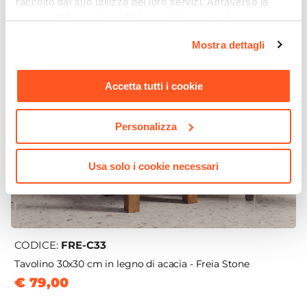
raccolto dal suo utilizzo dei loro servizi. Attraverso la
sezione "Mostra dettagli" è possibile gestire le proprie
opzioni e modificare le preferenze espresse in qualsiasi
Mostra dettagli
momento. Per maggiori informazioni si invita a leggere la
nostra
Cookie Policy
.
Accetta tutti i cookie
Personalizza
Usa solo i cookie necessari
CODICE:
FRE-C33
Tavolino 30x30 cm in legno di acacia - Freia Stone
€ 79,00