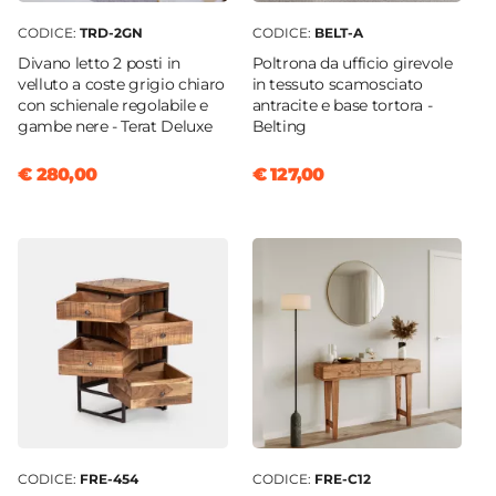
CODICE:
TRD-2GN
CODICE:
BELT-A
Divano letto 2 posti in
Poltrona da ufficio girevole
velluto a coste grigio chiaro
in tessuto scamosciato
con schienale regolabile e
antracite e base tortora -
gambe nere - Terat Deluxe
Belting
€ 280,00
€ 127,00
CODICE:
FRE-454
CODICE:
FRE-C12