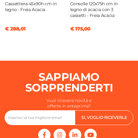
Cassettiera 45x90h cm in
Consolle 120x75h cm in
legno - Freia Acacia
legno di acacia con 3
cassetti - Freia Acacia
€ 288,01
€ 175,00
SAPPIAMO
SORPRENDERTI
Vuoi ricevere novità e
offerte in anteprima?
SI, VOGLIO RICEVERLE