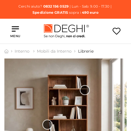
Cerchi aiuto?
0832 156 0529
| Lun - Sab: 9.00 - 17.30 |
Spedizione GRATIS
sopra i
490 euro
MENU
Interno
Mobili da Interno
Librerie