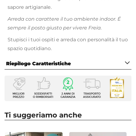
sapore artigianale.
Arreda con carattere il tuo ambiente indoor. É
sempre il posto giusto per vivere Freia.
Stupisci i tuoi ospiti e arreda con personalità il tuo
spazio quotidiano.
Riepilogo Caratteristiche
Caratteristiche
Serie
Freia Acacia
Tipologia
Libreria
Ti suggeriamo anche
Altezza
195 cm