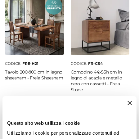
Larghezza
88 cm
Profondità
40 cm
Colore
Legno
Struttura
Ante
|
Ripiani
|
Vani
CODICE:
FRE-H21
CODICE:
FR-CS4
Materiale Ripiani
Tavolo 200x100 cm in legno
Comodino 44x55h cm in
Legno di acacia
sheesham - Freia Sheesham
legno di acacia e metallo
nero con cassetti - Freia
Assemblato
Stone
No
Materiale
€ 516,00
€ 127,00
Legno
Numero Vani
Questo sito web utilizza i cookie
12 vani
Utilizziamo i cookie per personalizzare contenuti ed
Numero Ante