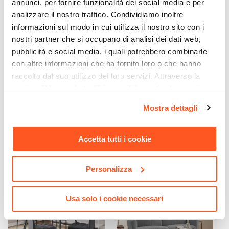
annunci, per fornire funzionalità dei social media e per
2 ante
analizzare il nostro traffico. Condividiamo inoltre
informazioni sul modo in cui utilizza il nostro sito con i
nostri partner che si occupano di analisi dei dati web,
pubblicità e social media, i quali potrebbero combinarle
con altre informazioni che ha fornito loro o che hanno
raccolto dal suo utilizzo dei loro servizi. Attraverso la
CODICE:
FR-M75
CODICE:
FRE-C33
sezione "Mostra dettagli" è possibile gestire le proprie
Madia 118x75h cm in legno
Tavolino 30x30 cm in legno
opzioni e modificare le preferenze espresse in qualsiasi
di acacia cannettato con
di acacia - Freia Stone
Mostra dettagli
momento. Per maggiori informazioni si invita a leggere la
due ante - Reed
nostra
Cookie Policy
.
€ 317,00
€ 79,00
Accetta tutti i cookie
Personalizza
Usa solo i cookie necessari