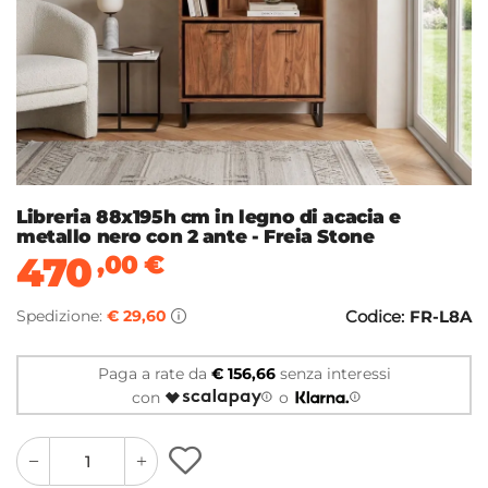
Libreria 88x195h cm in legno di acacia e
metallo nero con 2 ante - Freia Stone
470
,00
€
Spedizione:
€ 29,60
Codice:
FR-L8A
Paga a rate da
€ 156,66
senza interessi
con
o
quantity
quantity
plus
minus
button
button