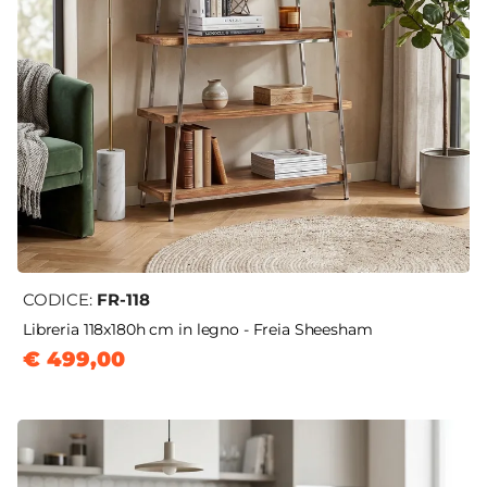
CODICE:
FR-118
Libreria 118x180h cm in legno - Freia Sheesham
€ 499,00