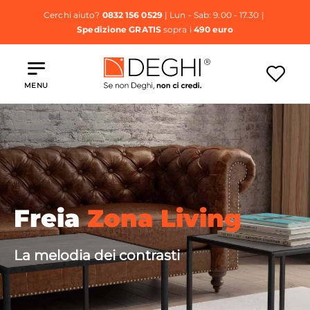
Cerchi aiuto?
0832 156 0529
| Lun - Sab: 9.00 - 17.30 |
Spedizione GRATIS
sopra i
490 euro
MENU
Freia
Zona Living
La melodia dei contrasti