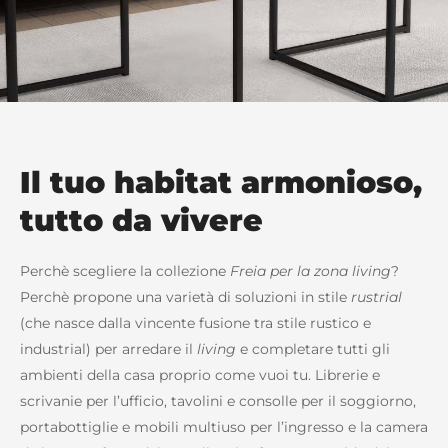
Il tuo habitat armonioso,
tutto da vivere
Perchè scegliere la collezione
Freia per la zona living
?
Perchè propone una varietà di soluzioni in stile
rustrial
(che nasce dalla vincente fusione tra stile rustico e
industrial) per arredare il
living
e completare tutti gli
ambienti della casa proprio come vuoi tu. Librerie e
scrivanie per l’ufficio, tavolini e consolle per il soggiorno,
portabottiglie e mobili multiuso per l’ingresso e la camera