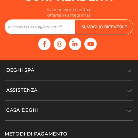
Vuoi ricevere novità e
offerte in anteprima?
SI, VOGLIO RICEVERLE
DEGHI SPA
Accedi/Registrati
ASSISTENZA
Noi siamo Deghi
Politica dei prezzi
Supporto
CASA DEGHI
Lavora con noi
Paga a rate
Diventa fornitore
Località disagiate
Noi Siamo Deghi
Modello organizzativo e codice etico
METODI DI PAGAMENTO
Agevolazioni fiscali
I nostri luoghi