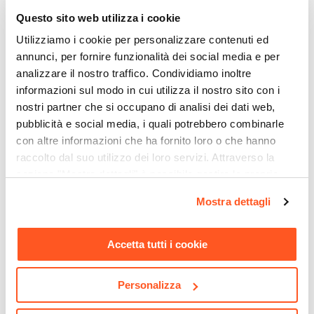
Questo sito web utilizza i cookie
CODICE:
FR-B12
Utilizziamo i cookie per personalizzare contenuti ed
Mobile portabottiglie 200x120h cm in legno - Freia
annunci, per fornire funzionalità dei social media e per
Sheesham
analizzare il nostro traffico. Condividiamo inoltre
€ 789,00
informazioni sul modo in cui utilizza il nostro sito con i
nostri partner che si occupano di analisi dei dati web,
pubblicità e social media, i quali potrebbero combinarle
con altre informazioni che ha fornito loro o che hanno
raccolto dal suo utilizzo dei loro servizi. Attraverso la
sezione "Mostra dettagli" è possibile gestire le proprie
opzioni e modificare le preferenze espresse in qualsiasi
Mostra dettagli
momento. Per maggiori informazioni si invita a leggere la
nostra
Cookie Policy
.
Accetta tutti i cookie
Personalizza