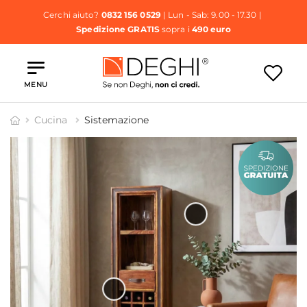
Cerchi aiuto?
0832 156 0529
| Lun - Sab: 9.00 - 17.30 |
Spedizione GRATIS
sopra i
490 euro
MENU
Cucina
Sistemazione