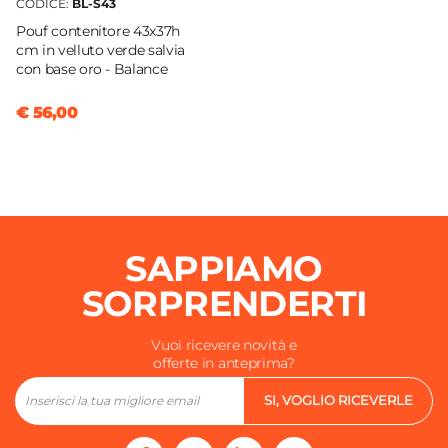
CODICE:
BL-S43
Pouf contenitore 43x37h
cm in velluto verde salvia
con base oro - Balance
€ 56,00
SAPPIAMO
SORPRENDERTI
Vuoi ricevere novità e
offerte in anteprima?
SI, VOGLIO RICEVERLE