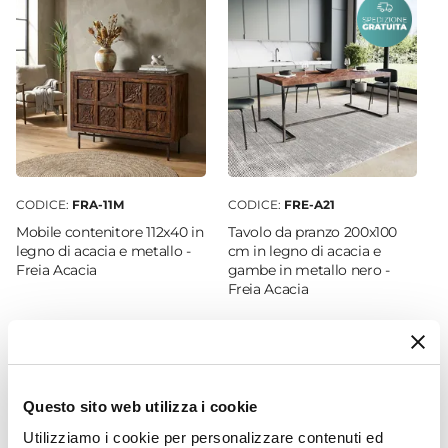
Larghezza
51 cm
Profondità
35 cm
Colore Struttura
Legno
Colore Ante E Cassetti
Legno scuro
CODICE:
FRA-11M
CODICE:
FRE-A21
Colore Piano
Mobile contenitore 112x40 in
Tavolo da pranzo 200x100
Legno scuro
legno di acacia e metallo -
cm in legno di acacia e
Freia Acacia
gambe in metallo nero -
Materiale Struttura
Freia Acacia
Legno sheesham
Materiale Piano
€ 372,00
€ 573,00
Legno sheesham
Materiale Ante E Cassetti
Legno sheesham
Questo sito web utilizza i cookie
Numero Cassetti
Utilizziamo i cookie per personalizzare contenuti ed