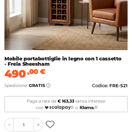
Mobile portabottiglie in legno con 1 cassetto
- Freia Sheesham
490
,00
€
Spedizione:
GRATIS
Codice:
FRE-S21
Paga a rate da
€ 163,33
senza interessi
con
o
quantity
quantity
plus
minus
button
button