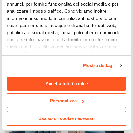
1 cassetto
annunci, per fornire funzionalità dei social media e per
analizzare il nostro traffico. Condividiamo inoltre
Sistema Di Apertura
informazioni sul modo in cui utilizza il nostro sito con i
Maniglia
nostri partner che si occupano di analisi dei dati web,
Caratteristiche
pubblicità e social media, i quali potrebbero combinarle
Con portabottiglie
con altre informazioni che ha fornito loro o che hanno
raccolto dal suo utilizzo dei loro servizi. Attraverso la
CODICE:
FRE-26XN
CODICE:
FR-174
sezione "Mostra dettagli" è possibile gestire le proprie
Tavolo allungabile 160-
Parete attrezzata 174 cm in
260x90 cm piano in legno
legno con libreria e mensola
opzioni e modificare le preferenze espresse in qualsiasi
Mostra dettagli
di mango 26 mm e gambe
- Freia Sheesham
momento. Per maggiori informazioni si invita a leggere la
a X 8x4 in metallo nero -
nostra
Cookie Policy
.
Freia Mango
Accetta tutti i cookie
€ 573,00
€ 497,00
Personalizza
Usa solo i cookie necessari