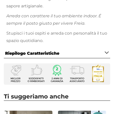
sapore artigianale.
Arreda con carattere il tuo ambiente indoor. É
sempre il posto giusto per vivere Freia.
Stupisci i tuoi ospiti e arreda con personalità il tuo
spazio quotidiano.
Riepilogo Caratteristiche
Caratteristiche
Tipologia
Portabottiglie
Serie
Freia sheesham
Ti suggeriamo anche
Altezza
181 cm