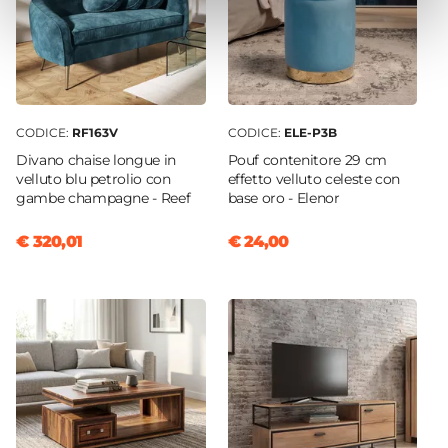
CODICE:
RF163V
CODICE:
ELE-P3B
Divano chaise longue in
Pouf contenitore 29 cm
velluto blu petrolio con
effetto velluto celeste con
gambe champagne - Reef
base oro - Elenor
€ 320,01
€ 24,00