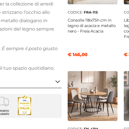
 la collezione di arredi
 strizzano l’occhio allo
CODICE:
FRA-11S
CO
Consolle 118x75h cm in
Li
il metallo dialogano in
legno di acacia e metallo
le
razioni del legno sempre
nero - Freia Acacia
co
Fr
 É sempre il posto giusto
€ 146,00
€ 
 il tuo spazio quotidiano.
no
Acacia
60 cm
CODICE:
FN-4RH
CO