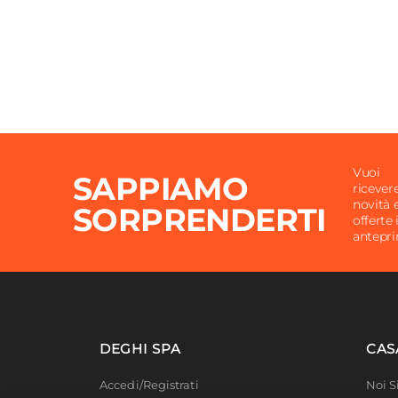
Vuoi
SAPPIAMO
ricever
novità 
SORPRENDERTI
offerte 
antepr
DEGHI SPA
CAS
Accedi/Registrati
Noi 