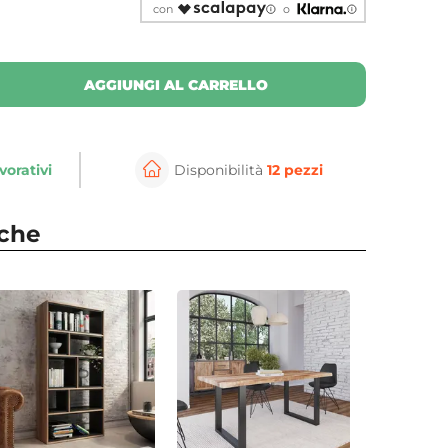
con
o
AGGIUNGI AL CARRELLO
vorativi
Disponibilità
12 pezzi
nche
⚲
per ingrandire
Cli