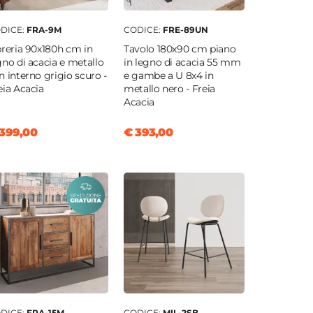
DICE:
FRA-9M
CODICE:
FRE-89UN
breria 90x180h cm in
Tavolo 180x90 cm piano
gno di acacia e metallo
in legno di acacia 55 mm
n interno grigio scuro -
e gambe a U 8x4 in
eia Acacia
metallo nero - Freia
Acacia
399,00
€ 393,00
DICE:
FRA-15M
CODICE:
MIL-2SB