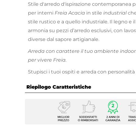
Stile d'arredo d'ispirazione contemporanea per
per interni
Freia Acacia
in stile
industrial
che
stile rustico e a quello industriale. Il legno e 
armonia su pezzi d’arredo esclusivi, con lavo
diverse dal sapore artigianale.
Arreda con carattere il tuo ambiente indoor.
per vivere Freia.
Stupisci i tuoi ospiti e arreda con personalità
Riepilogo Caratteristiche
Caratteristiche
Tipologia
Tavoli
Serie
Freia 
Dimensioni
120 x 