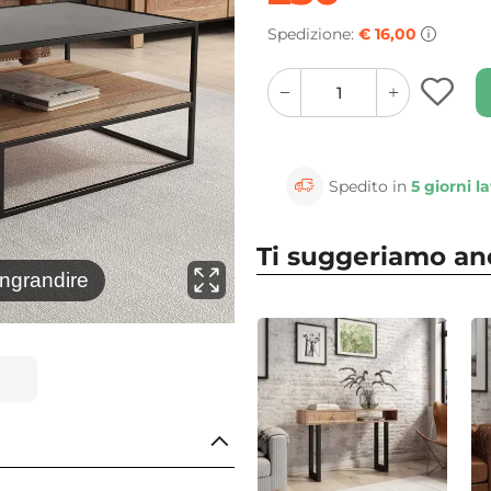
Spedizione:
€ 16,00
quantity
quantity
plus
minus
button
button
Spedito in
5 giorni la
Ti suggeriamo a
⚲
ingrandire
Clicca 