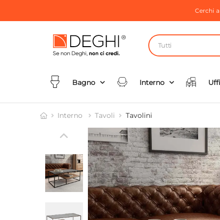
Cerchi 
Tutti
Bagno
Interno
Uff
Interno
Tavoli
Tavolini