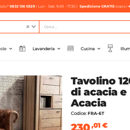
aiuto?
0832 156 0529
| Lun - Sab: 9.00 - 17.30 |
Spedizione GRATIS
sopra i
icio
Lavanderia
Cucina
Illu
Tavolino 1
di acacia e
Acacia
Codice:
FRA-6T
230
,01
€