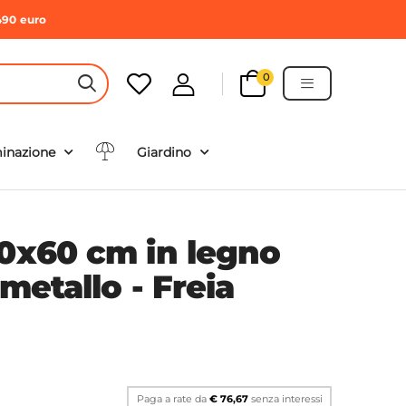
490 euro
0
HEADER SEARCH BUTTON
minazione
Giardino
20x60 cm in legno
 metallo - Freia
Paga a rate da
€ 76,67
senza interessi