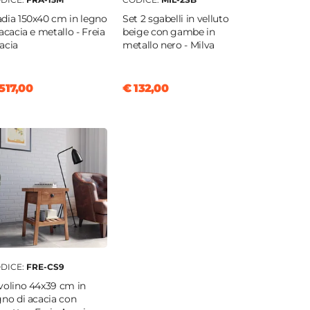
dia 150x40 cm in legno
Set 2 sgabelli in velluto
 acacia e metallo - Freia
beige con gambe in
acia
metallo nero - Milva
517,00
€ 132,00
DICE:
FRE-CS9
volino 44x39 cm in
gno di acacia con