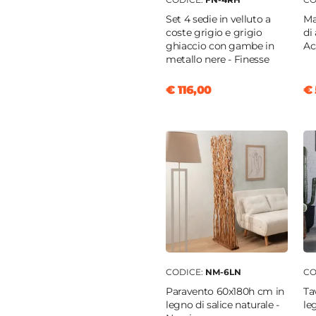
Set 4 sedie in velluto a
Ma
golare
coste grigio e grigio
di
di acacia
ghiaccio con gambe in
Ac
metallo nere - Finesse
o
|
Naturale
€ 116,00
€ 
no
CODICE:
NM-6LN
CO
Paravento 60x180h cm in
Ta
legno di salice naturale -
le