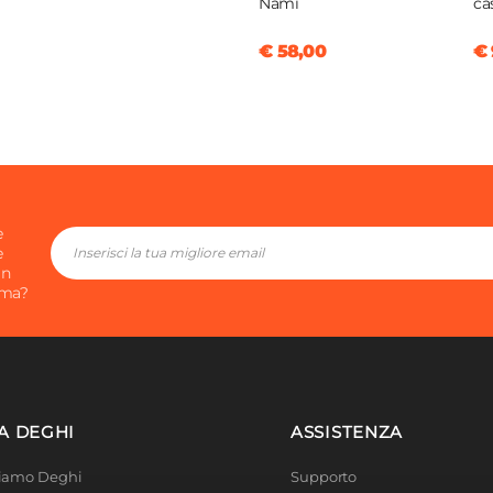
Nami
ca
€ 58,00
€ 
e
e
in
ima?
A DEGHI
ASSISTENZA
Siamo Deghi
Supporto