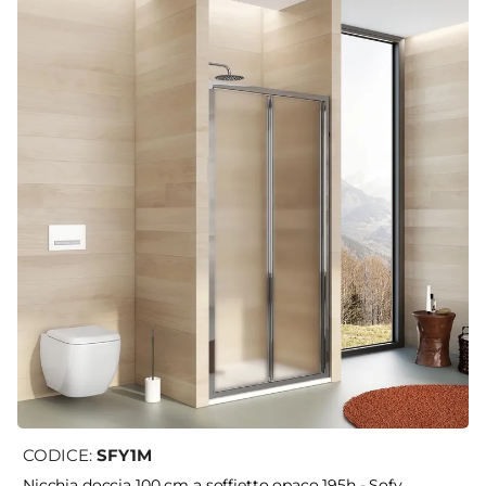
CODICE:
SFY1M
Nicchia doccia 100 cm a soffietto opaco 195h - Sofy