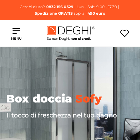
Cerchi aiuto?
0832 156 0529
| Lun - Sab: 9.00 - 17.30 |
Spedizione GRATIS
sopra i
490 euro
MENU
Box doccia
Sofy
Il tocco di freschezza nel tuo bagno