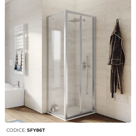
CODICE:
SFY86T