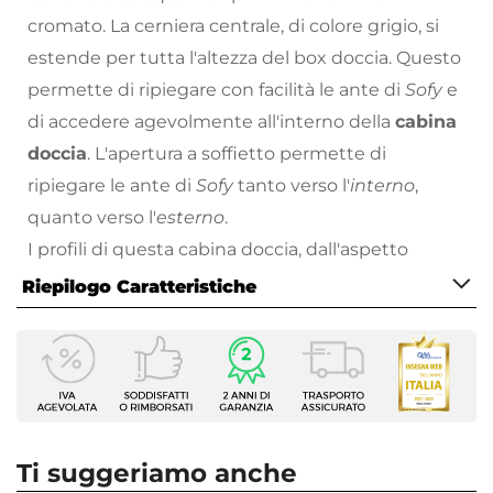
cromato. La cerniera centrale, di colore grigio, si
estende per tutta l'altezza del box doccia. Questo
permette di ripiegare con facilità le ante di
Sofy
e
di accedere agevolmente all'interno della
cabina
doccia
. L'apertura a soffietto permette di
ripiegare le ante di
Sofy
tanto verso l'
interno
,
quanto verso l'
esterno
.
I profili di questa cabina doccia, dall'aspetto
squadrato, sono realizzati in alluminio con
finitura
Riepilogo Caratteristiche
cromata
. Il
cristallo opaco
, con finitura
Caratteristiche
anticalcare
per facilitarne la manutenzione e la
Tipologia
pulizia, ha uno spessore di
5 mm
. L'installazione,
Nicchia
reversibile
, può avvenire a filopavimento o su
Larghezza
piatto doccia.
75 cm
Ti suggeriamo anche
Sofy
è la
cabina doccia angolare
che coniuga in
Altezza