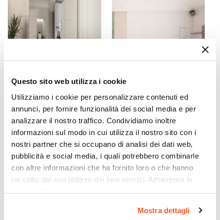
82,2 cm
Dimensione Entrata
54 cm
Materiale Anta
Vetro temperato
Finitura Anta
Questo sito web utilizza i cookie
Opaco
CODICE:
WAL-C
CODICE:
RK128B
Spessore Anta
Utilizziamo i cookie per personalizzare contenuti ed
Pannello doccia 4 vie in
Piatto doccia 120x80 cm
annunci, per fornire funzionalità dei social media e per
5 mm
ottone cromato con
ultraslim riducibile bianco
analizzare il nostro traffico. Condividiamo inoltre
Materiale Profilo
doccino - Walker
effetto pietra - Rok
informazioni sul modo in cui utilizza il nostro sito con i
Alluminio
nostri partner che si occupano di analisi dei dati web,
€ 207,00
€ 101,00
Colore Profilo
pubblicità e social media, i quali potrebbero combinarle
Cromo
con altre informazioni che ha fornito loro o che hanno
Sistema Di Apertura
raccolto dal suo utilizzo dei loro servizi. Attraverso la
Cerniera centrale
sezione "Mostra dettagli" è possibile gestire le proprie
Colore Maniglie O Pomelli
opzioni e modificare le preferenze espresse in qualsiasi
Mostra dettagli
momento. Per maggiori informazioni si invita a leggere la
Grigio