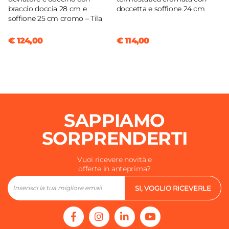
braccio doccia 28 cm e
doccetta e soffione 24 cm
soffione 25 cm cromo – Tila
€ 124,00
€ 114,00
SAPPIAMO
SORPRENDERTI
Vuoi ricevere novità e
offerte in anteprima?
SI, VOGLIO RICEVERLE