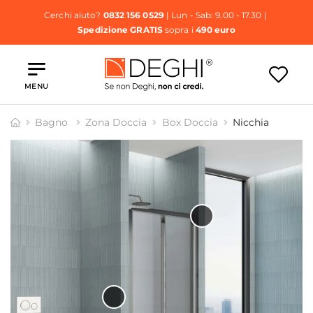
Cerchi aiuto?
0832 156 0529
| Lun - Sab: 9.00 - 17.30 |
Spedizione GRATIS
sopra i
490 euro
MENU
Bagno
Zona Doccia
Box Doccia
Nicchia