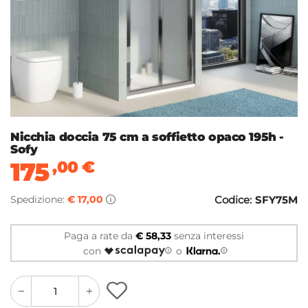
Nicchia doccia 75 cm a soffietto opaco 195h -
Sofy
175
,00
€
Spedizione:
€ 17,00
Codice:
SFY75M
Paga a rate da
€ 58,33
senza interessi
con
o
quantity
quantity
plus
minus
button
button