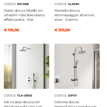
CODICE:
RK148B
CODICE:
GLAMM
Piatto doccia 140x80 cm
Pannello doccia
ultraslim riducibile bianco
idromassaggio alluminio
effetto pietra - Rok
silver - Glamm
€ 118,00
€ 215,00
CODICE:
TLA-I28S5
CODICE:
GIPSY
Set incasso doccia con
Colonna doccia
deviatore e doccino con
termostatica cromata con