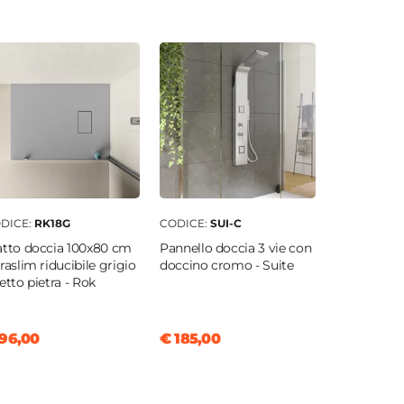
DICE:
RK18G
CODICE:
SUI-C
atto doccia 100x80 cm
Pannello doccia 3 vie con
traslim riducibile grigio
doccino cromo - Suite
fetto pietra - Rok
96,00
€ 185,00