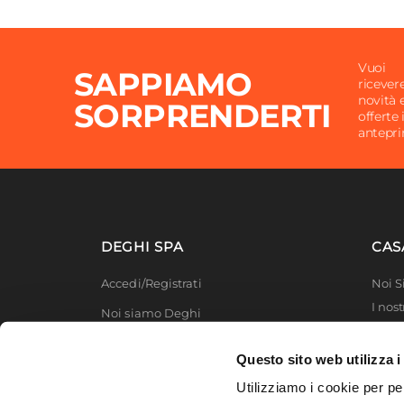
Vuoi
SAPPIAMO
ricever
novità 
SORPRENDERTI
offerte 
antepr
DEGHI SPA
CAS
Accedi/Registrati
Noi 
I nost
Noi siamo Deghi
Deghi
Politica dei prezzi
MFT -
Questo sito web utilizza i
Lavora con noi
Partn
Utilizziamo i cookie per pe
Deghi
Diventa fornitore