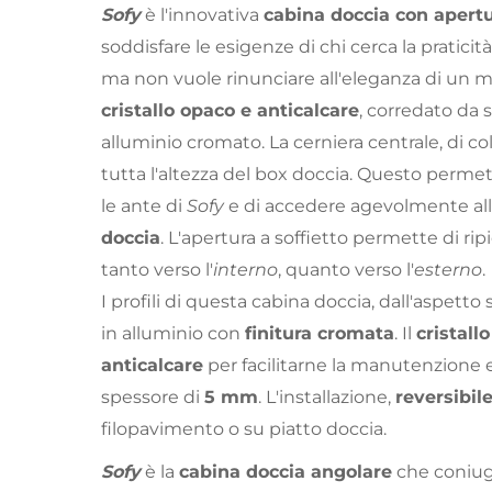
Sofy
è l'innovativa
cabina doccia con apertu
soddisfare le esigenze di chi cerca la praticità 
ma non vuole rinunciare all'eleganza di un 
cristallo opaco e anticalcare
, corredato da s
alluminio cromato. La cerniera centrale, di co
tutta l'altezza del box doccia. Questo permett
le ante di
Sofy
e di accedere agevolmente all
doccia
. L'apertura a soffietto permette di rip
tanto verso l'
interno
, quanto verso l'
esterno
.
I profili di questa cabina doccia, dall'aspetto
in alluminio con
finitura cromata
. Il
cristall
anticalcare
per facilitarne la manutenzione e 
spessore di
5 mm
. L'installazione,
reversibil
filopavimento o su piatto doccia.
Sofy
è la
cabina doccia angolare
che coniug