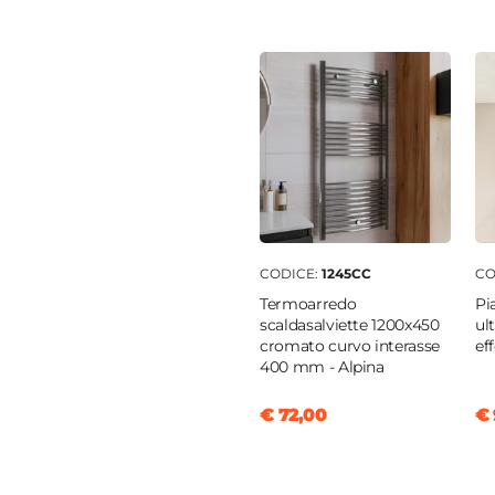
temperato
nio
ra centrale
CODICE:
1245CC
CO
tto doccia
|
Filopavimento
Termoarredo
Pi
scaldasalviette 1200x450
ul
cromato curvo interasse
ef
400 mm - Alpina
€ 72,00
€ 