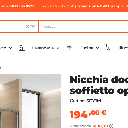
aiuto?
0832 156 0529
| Lun - Sab: 9.00 - 17.30 |
Spedizione GRATIS
sopra i
icio
Lavanderia
Cucina
Illu
a
Nicchia do
soffietto o
Codice:
SFY1M
194
,00
€
Spedizione:
€ 18,70