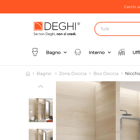
Cerchi 
Tutti
Bagno
Interno
Uff
Bagno
Zona Doccia
Box Doccia
Nicchi