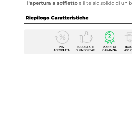
l'apertura a soffietto
e il telaio solido di un
Riepilogo Caratteristiche
Caratteristiche
Tipologia
Nicchi
Larghezza
100 c
Altezza
195 c
Serie
Sofy
Apertura
Soffiet
Installazione Reversibile
Si
Regolabile
Si
Larghezza Da - A
98 cm
Estensibile
Tramite
Larghezza Massima 1 Profilo
103,6 
Larghezza Massima 2 Profili
107,2 