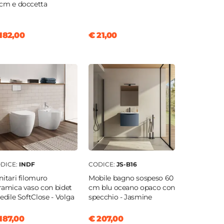
cm e doccetta
182,00
€ 21,00
DICE:
INDF
CODICE:
JS-B16
nitari filomuro
Mobile bagno sospeso 60
ramica vaso con bidet
cm blu oceano opaco con
sedile SoftClose - Volga
specchio - Jasmine
187,00
€ 207,00