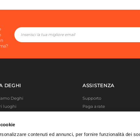
e
e
in
ima?
A DEGHI
ASSISTENZA
Siamo Deghi
Supporto
ri luoghi
Paga a rate
 4 Planet
Località disagiate
 La produzione
Agevolazioni fiscali
 cookie
er di successo
Termini e condizioni
rsonalizzare contenuti ed annunci, per fornire funzionalità dei so
 Solidale
Privacy Policy