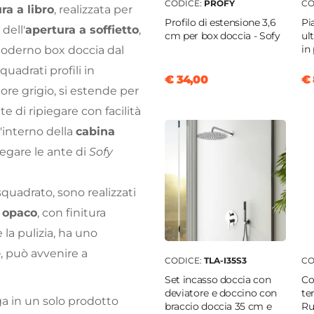
CODICE:
PROFY
CO
ra a libro
, realizzata per
Profilo di estensione 3,6
Pi
dell'
apertura a soffietto
,
cm per box doccia - Sofy
ul
in 
moderno box doccia dal
quadrati profili in
€ 34,00
€ 
lore grigio, si estende per
e di ripiegare con facilità
'interno della
cabina
iegare le ante di
Sofy
 squadrato, sono realizzati
o opaco
, con finitura
la pulizia, ha uno
e
, può avvenire a
CODICE:
TLA-I35S3
CO
Set incasso doccia con
Co
deviatore e doccino con
te
a in un solo prodotto
braccio doccia 35 cm e
Ru