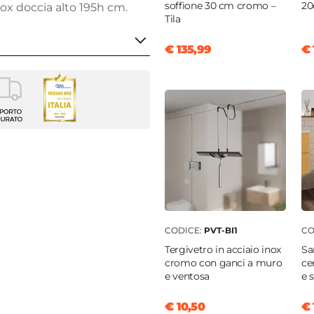
soffione 30 cm cromo –
20
 box doccia alto 195h cm.
Tila
€ 135,99
€ 
a
m
m
to
CODICE:
PVT-BI1
CO
|
100 cm
Tergivetro in acciaio inox
Sa
 profilo "Sofy" - € 34
cromo con ganci a muro
ce
e ventosa
e 
cm
cm
€ 10,50
€ 