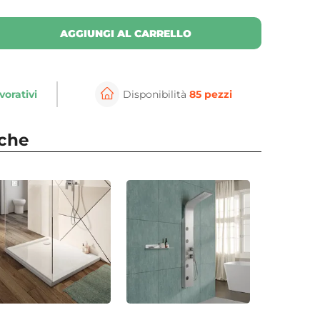
AGGIUNGI AL CARRELLO
vorativi
Disponibilità
85 pezzi
nche
⚲
per ingrandire
Cli