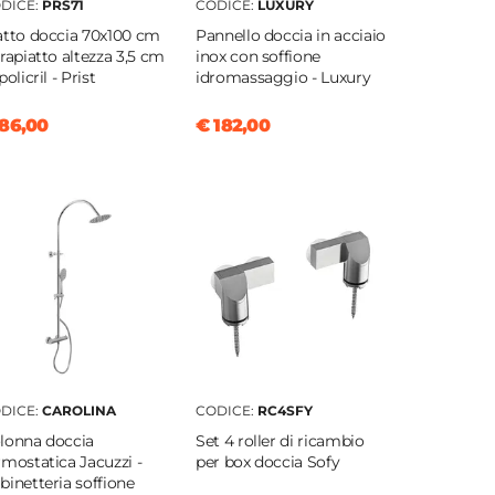
DICE:
PRS71
CODICE:
LUXURY
atto doccia 70x100 cm
Pannello doccia in acciaio
trapiatto altezza 3,5 cm
inox con soffione
policril - Prist
idromassaggio - Luxury
86,00
€ 182,00
DICE:
CAROLINA
CODICE:
RC4SFY
lonna doccia
Set 4 roller di ricambio
rmostatica Jacuzzi -
per box doccia Sofy
binetteria soffione