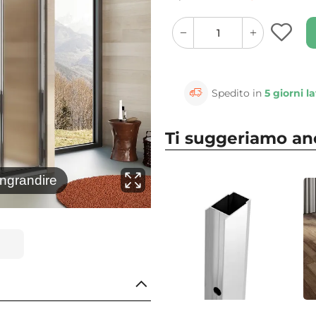
quantity
quantity
plus
minus
button
button
Spedito in
5 giorni la
Ti suggeriamo a
⚲
ingrandire
Clicca 