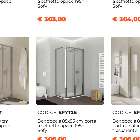
 opaco
a soffietto opaco 195h -
a soffietto o
Sofy
Sofy
€ 303,00
€ 304,0
P
CODICE:
SFYT26
CODICE:
SF
0 cm
Box doccia 85x85 cm porta
Box doccia 
 opaco
a soffietto opaco 195h -
porta a soffi
Sofy
trasparente 
€ 306,00
€ 306,0