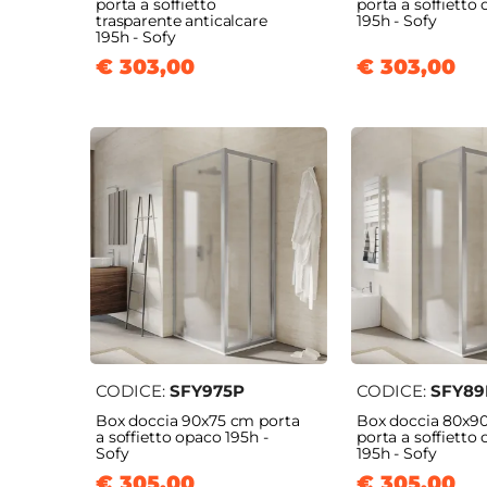
porta a soffietto
porta a soffietto
trasparente anticalcare
195h - Sofy
195h - Sofy
€ 303,00
€ 303,00
CODICE:
SFY975P
CODICE:
SFY89
Box doccia 90x75 cm porta
Box doccia 80x9
a soffietto opaco 195h -
porta a soffietto
Sofy
195h - Sofy
€ 305,00
€ 305,00