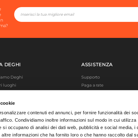
e
e
in
ima?
A DEGHI
ASSISTENZA
Siamo Deghi
Supporto
ri luoghi
Paga a rate
 4 Planet
Località disagiate
 La produzione
Agevolazioni fiscali
 cookie
er di successo
Termini e condizioni
rsonalizzare contenuti ed annunci, per fornire funzionalità dei so
 Solidale
Privacy Policy
raffico. Condividiamo inoltre informazioni sul modo in cui utilizza 
i Academy
Cookie policy
e si occupano di analisi dei dati web, pubblicità e social media, i 
ltre informazioni che ha fornito loro o che hanno raccolto dal su