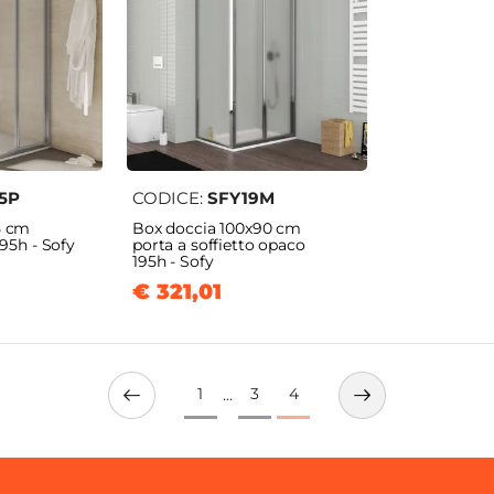
5P
CODICE:
SFY19M
5 cm
Box doccia 100x90 cm
195h - Sofy
porta a soffietto opaco
195h - Sofy
€ 321,01
1
3
4
...