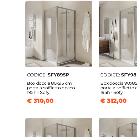
CODICE:
SFY895P
CODICE:
SFY98
Box doccia 80x95 cm
Box doccia 90x8
porta a soffietto opaco
porta a soffietto
195h - Sofy
195h - Sofy
€ 310,00
€ 312,00