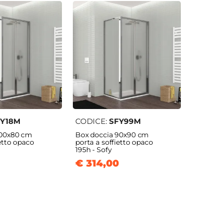
FY18M
CODICE:
SFY99M
100x80 cm
Box doccia 90x90 cm
ietto opaco
porta a soffietto opaco
195h - Sofy
€ 314,00