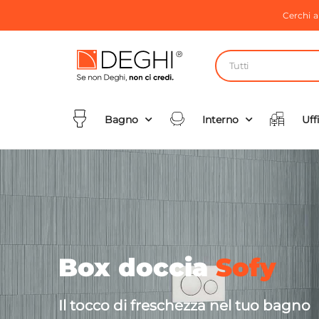
Cerchi 
Tutti
Bagno
Interno
Uff
Box doccia
Sofy
Il tocco di freschezza nel tuo bagno