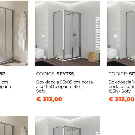
5P
CODICE:
SFYT35
CODICE:
S
5 cm
Box doccia 95x85 cm porta
Box doccia 
 opaco
a soffietto opaco 195h -
porta a soff
Sofy
195h - Sofy
€ 313,00
€ 313,00