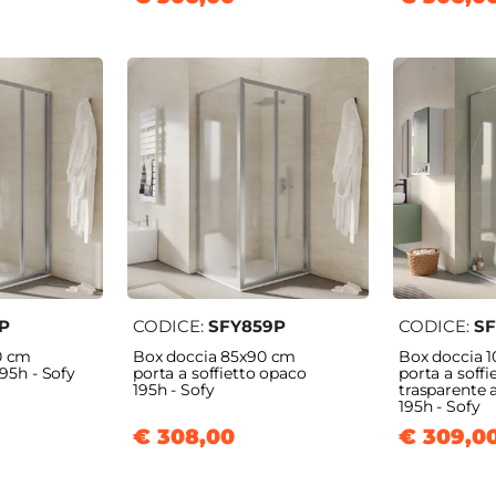
P
CODICE:
SFY859P
CODICE:
SF
0 cm
Box doccia 85x90 cm
Box doccia 
195h - Sofy
porta a soffietto opaco
porta a soffi
195h - Sofy
trasparente 
195h - Sofy
€ 308,00
€ 309,0