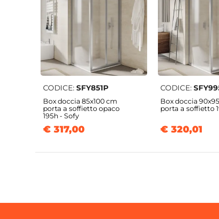
CODICE:
SFY851P
CODICE:
SFY99
Box doccia 85x100 cm
Box doccia 90x9
porta a soffietto opaco
porta a soffietto 
195h - Sofy
€ 317,00
€ 320,01