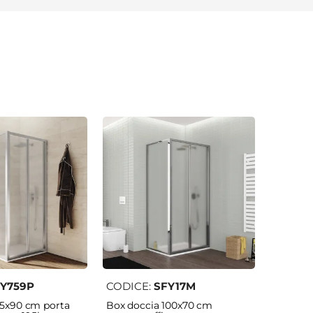
Y759P
CODICE:
SFY17M
75x90 cm porta
Box doccia 100x70 cm