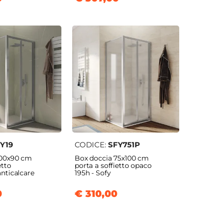
Y19
CODICE:
SFY751P
100x90 cm
Box doccia 75x100 cm
etto
porta a soffietto opaco
anticalcare
195h - Sofy
0
€ 310,00