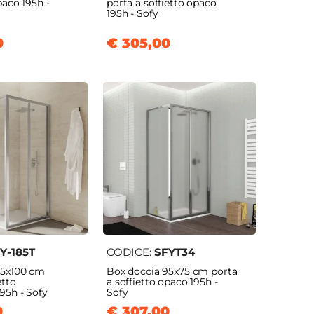
paco 195h -
porta a soffietto opaco
195h - Sofy
0
€ 305,00
Y-185T
CODICE:
SFYT34
85x100 cm
Box doccia 95x75 cm porta
etto
a soffietto opaco 195h -
195h - Sofy
Sofy
0
€ 307,00