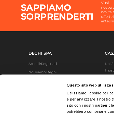
Vuoi
SAPPIAMO
ricever
novità 
SORPRENDERTI
offerte 
antepr
DEGHI SPA
CAS
Accedi/Registrati
Noi 
I nost
Noi siamo Deghi
Deghi
Politica dei prezzi
MFT -
Questo sito web utilizza i
Lavora con noi
Partn
Utilizziamo i cookie per pe
Deghi
Diventa fornitore
e per analizzare il nostro t
Degh
sito con i nostri partner ch
Modello organizzativo e codice etico
potrebbero combinarle con a
Promozioni