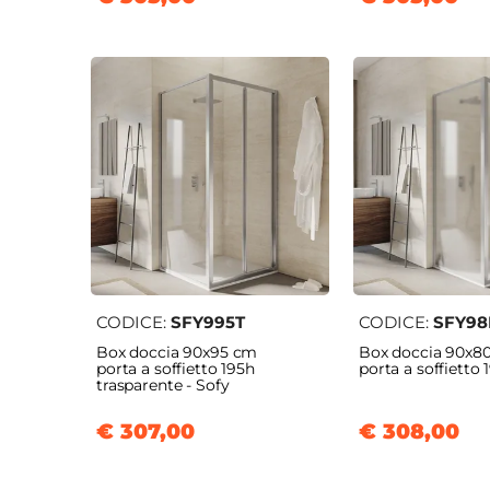
CODICE:
SFY995T
CODICE:
SFY98
Box doccia 90x95 cm
Box doccia 90x8
porta a soffietto 195h
porta a soffietto 
trasparente - Sofy
€ 307,00
€ 308,00