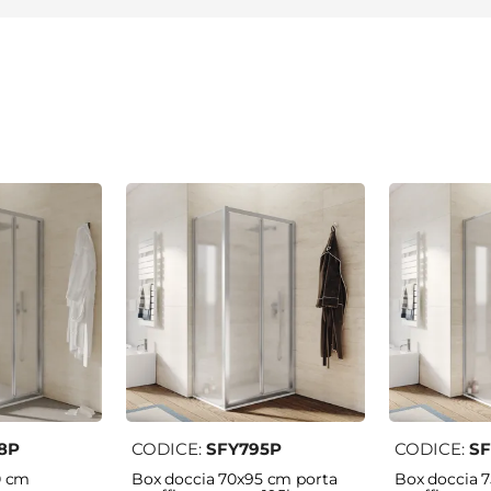
8P
CODICE:
SFY795P
CODICE:
SF
0 cm
Box doccia 70x95 cm porta
Box doccia 