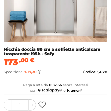
Nicchia doccia 80 cm a soffietto anticalcare
trasparente 195h - Sofy
173
,00
€
Spedizione:
€ 17,30
Codice:
SFY8
Paga a rate da
€ 57,66
senza interessi
con
o
quantity
quantity
plus
minus
button
button