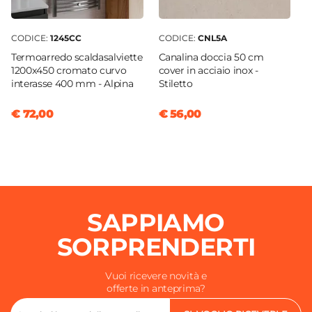
CODICE:
1245CC
CODICE:
CNL5A
Termoarredo scaldasalviette
Canalina doccia 50 cm
1200x450 cromato curvo
cover in acciaio inox -
interasse 400 mm - Alpina
Stiletto
€ 72,00
€ 56,00
SAPPIAMO
SORPRENDERTI
Vuoi ricevere novità e
offerte in anteprima?