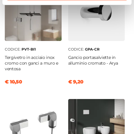
Colore Maniglie O Pomelli
Grigio
Installazione
Su piatto doccia
|
Filopavimento
CODICE:
PVT-BI1
CODICE:
GPA-CR
Tergivetro in acciaio inox
Gancio portasalviette in
cromo con ganci a muro e
alluminio cromato - Arya
ventosa
€ 10,50
€ 9,20