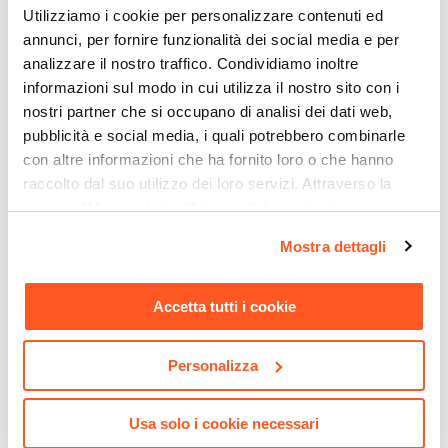
87,2 cm
Utilizziamo i cookie per personalizzare contenuti ed
Dimensione Entrata
annunci, per fornire funzionalità dei social media e per
59 cm
analizzare il nostro traffico. Condividiamo inoltre
informazioni sul modo in cui utilizza il nostro sito con i
Materiale Anta
nostri partner che si occupano di analisi dei dati web,
Vetro temperato
pubblicità e social media, i quali potrebbero combinarle
Finitura Anta
con altre informazioni che ha fornito loro o che hanno
Trasparente
raccolto dal suo utilizzo dei loro servizi. Attraverso la
CODICE:
LUXURY
CODICE:
GUNDC
Anticalcare
sezione "Mostra dettagli" è possibile gestire le proprie
Pannello doccia in acciaio
Composizione doccia
Si
opzioni e modificare le preferenze espresse in qualsiasi
inox con soffione
Jacuzzi - Rubinetteria Gun
Mostra dettagli
Spessore Anta
momento. Per maggiori informazioni si invita a leggere la
idromassaggio - Luxury
con braccio soffione
doccetta e miscelatore con
5 mm
nostra
Cookie Policy
.
deviatore
Materiale Profilo
Accetta tutti i cookie
Alluminio
€ 182,00
€ 176,00
Colore Profilo
Personalizza
Cromo
Sistema Di Apertura
Usa solo i cookie necessari
Cerniera centrale