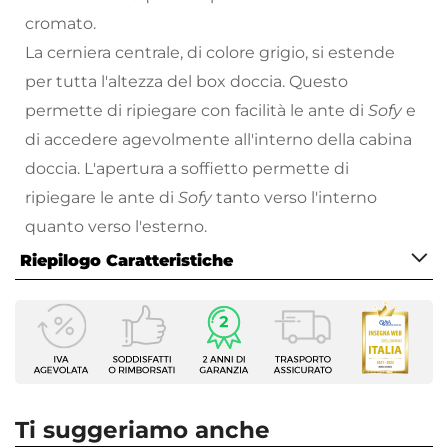
cromato.
La cerniera centrale, di colore grigio, si estende
per tutta l'altezza del box doccia. Questo
permette di ripiegare con facilità le ante di
Sofy
e
di accedere agevolmente all'interno della cabina
doccia. L'apertura a soffietto permette di
ripiegare le ante di
Sofy
tanto verso l'interno
quanto verso l'esterno.
I profili di questa porta doccia, dall'aspetto
Riepilogo Caratteristiche
squadrato, sono realizzati in alluminio con
finitura
Caratteristiche
cromata
.Il
cristallo trasparente
, con finitura
Tipologia
anticalcare
per facilitarne la manutenzione e la
Nicchia
pulizia, è spesso
5 mm
. L'installazione,
reversibile
,
Larghezza
può avvenire tanto su pavimento quanto su
80 cm
Ti suggeriamo anche
piatto doccia.
Altezza