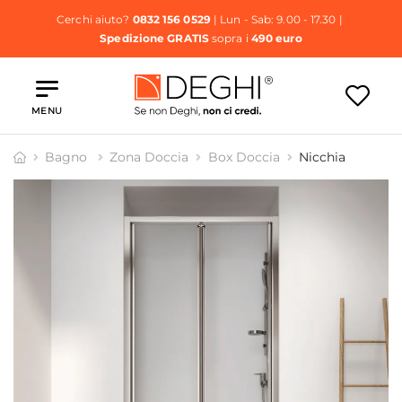
Cerchi aiuto?
0832 156 0529
| Lun - Sab: 9.00 - 17.30 |
Spedizione GRATIS
sopra i
490 euro
MENU
Bagno
Zona Doccia
Box Doccia
Nicchia