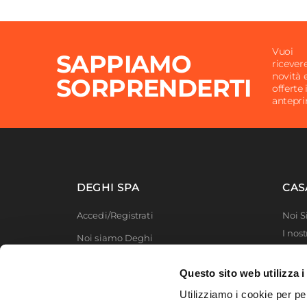
Vuoi
SAPPIAMO
ricever
novità 
SORPRENDERTI
offerte 
antepr
DEGHI SPA
CAS
Accedi/Registrati
Noi 
I nost
Noi siamo Deghi
Deghi
Politica dei prezzi
MFT -
Questo sito web utilizza i
Lavora con noi
Partn
Utilizziamo i cookie per pe
Deghi
Diventa fornitore