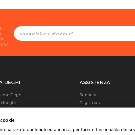
e
e
in
ima?
A DEGHI
ASSISTENZA
Siamo Deghi
Supporto
ri luoghi
Paga a rate
 4 Planet
Località disagiate
 La produzione
Agevolazioni fiscali
 cookie
er di successo
Termini e condizioni
rsonalizzare contenuti ed annunci, per fornire funzionalità dei so
 Solidale
Privacy Policy