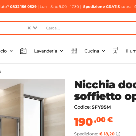
aiuto?
0832 156 0529
| Lun - Sab: 9.00 - 17.30 |
Spedizione GRATIS
sopra i
icio
Lavanderia
Cucina
Illu
a
Nicchia do
soffietto o
Codice:
SFY95M
190
,00
€
Spedizione:
€ 18,20