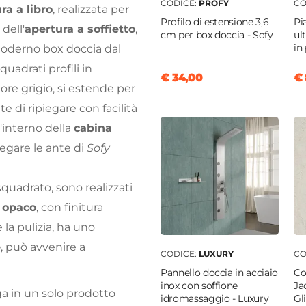
CODICE:
PROFY
CO
ra a libro
, realizzata per
Profilo di estensione 3,6
Pi
dell'
apertura a soffietto
,
cm per box doccia - Sofy
ul
in 
moderno box doccia dal
quadrati profili in
€ 34,00
€ 
lore grigio, si estende per
e di ripiegare con facilità
'interno della
cabina
iegare le ante di
Sofy
 squadrato, sono realizzati
o opaco
, con finitura
la pulizia, ha uno
e
, può avvenire a
CODICE:
LUXURY
CO
Pannello doccia in acciaio
Co
inox con soffione
Ja
a in un solo prodotto
idromassaggio - Luxury
Gl