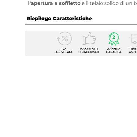
l'apertura a soffietto
e il telaio solido di un
Riepilogo Caratteristiche
Caratteristiche
Tipologia
Nicchi
Larghezza
95 cm
Altezza
195 c
Serie
Sofy
Apertura
Soffiet
Installazione Reversibile
Si
Regolabile
Si
Larghezza Da - A
93 cm
Estensibile
Tramite
Larghezza Massima 1 Profilo
98,6 c
Larghezza Massima 2 Profili
102,2 