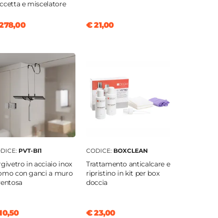
ccetta e miscelatore
278,00
€ 21,00
DICE:
PVT-BI1
CODICE:
BOXCLEAN
rgivetro in acciaio inox
Trattamento anticalcare e
omo con ganci a muro
ripristino in kit per box
ventosa
doccia
10,50
€ 23,00