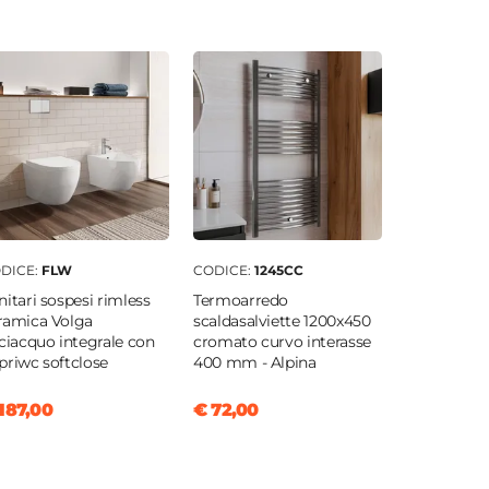
DICE:
FLW
CODICE:
1245CC
nitari sospesi rimless
Termoarredo
ramica Volga
scaldasalviette 1200x450
sciacquo integrale con
cromato curvo interasse
priwc softclose
400 mm - Alpina
187,00
€ 72,00