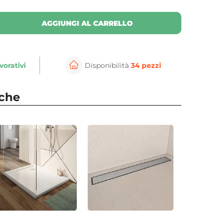
AGGIUNGI AL CARRELLO
vorativi
Disponibilità
34 pezzi
nche
⚲
per ingrandire
Cli