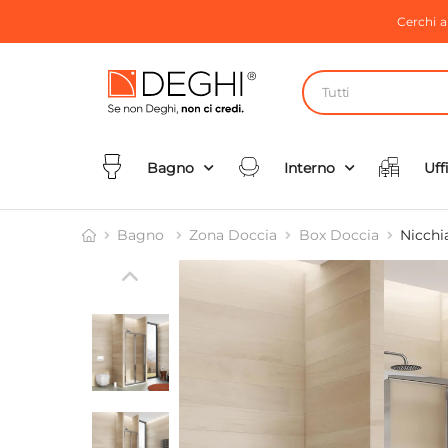
Cerchi 
Tutti
Bagno
Interno
Uff
Bagno
Zona Doccia
Box Doccia
Nicchi