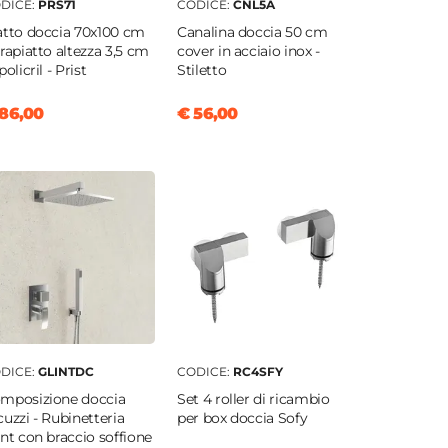
DICE:
PRS71
CODICE:
CNL5A
atto doccia 70x100 cm
Canalina doccia 50 cm
trapiatto altezza 3,5 cm
cover in acciaio inox -
policril - Prist
Stiletto
86,00
€ 56,00
DICE:
GLINTDC
CODICE:
RC4SFY
mposizione doccia
Set 4 roller di ricambio
cuzzi - Rubinetteria
per box doccia Sofy
int con braccio soffione