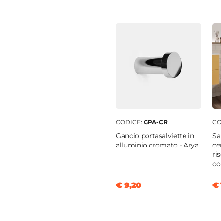
temperato
nio
ra centrale
tto doccia
|
Filopavimento
CODICE:
GPA-CR
CO
Gancio portasalviette in
Sa
alluminio cromato - Arya
ce
ri
co
€ 9,20
€ 