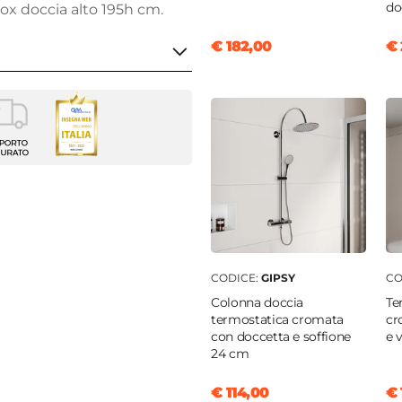
do
 box doccia alto 195h cm.
€ 182,00
€ 
a
m
to
CODICE:
GIPSY
CO
Colonna doccia
Te
|
95 cm
termostatica cromata
cr
 profilo "Sofy" - € 34
con doccetta e soffione
e 
24 cm
m
cm
€ 114,00
€ 