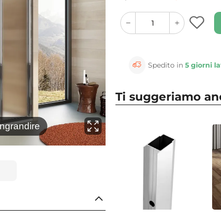
quantity
quantity
plus
minus
button
button
Spedito in
5 giorni la
Ti suggeriamo a
⚲
ingrandire
Clicca 