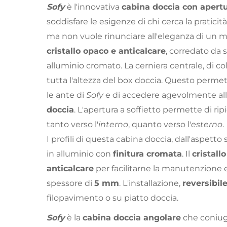
Sofy
è l'innovativa
cabina doccia con apertu
soddisfare le esigenze di chi cerca la praticità 
ma non vuole rinunciare all'eleganza di un 
cristallo opaco e anticalcare
, corredato da s
alluminio cromato. La cerniera centrale, di co
tutta l'altezza del box doccia. Questo permett
le ante di
Sofy
e di accedere agevolmente all
doccia
. L'apertura a soffietto permette di rip
tanto verso l'
interno
, quanto verso l'
esterno
.
I profili di questa cabina doccia, dall'aspetto
in alluminio con
finitura cromata
. Il
cristall
anticalcare
per facilitarne la manutenzione e 
spessore di
5 mm
. L'installazione,
reversibil
filopavimento o su piatto doccia.
Sofy
è la
cabina doccia angolare
che coniug