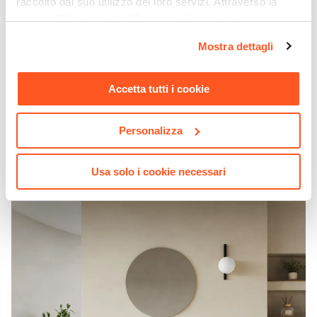
raccolto dal suo utilizzo dei loro servizi. Attraverso la
sezione "Mostra dettagli" è possibile gestire le proprie
opzioni e modificare le preferenze espresse in qualsiasi
Mostra dettagli
momento. Per maggiori informazioni si invita a leggere la
nostra
Cookie Policy
.
Accetta tutti i cookie
CODICE:
MDA-6LB
Mobile bagno sospeso con ante 60 cm bianco opaco
cannettato con lavabo - Mida
Personalizza
€ 244,00
Usa solo i cookie necessari