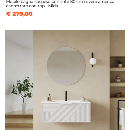
Mobile bagno sospeso con ante 80 cm rovere america
cannettato con top - Mida
€ 279,00