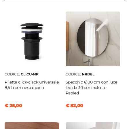
51,8 cm
Serie
Mida
Struttura
Ante
Materiale Mobile
Legno nobilitato
Frontale
Dritto
CODICE:
CLICU-NP
CODICE:
NRD8L
Sistema Di Apertura
Piletta click-clack universale
Specchio Ø80 cm con luce
Maniglia
8,5 h cm nero opaco
led da 30 cm inclusa -
Chiusura
Raoled
Soft Close
€ 25,00
€ 82,00
Colore Maniglie E Pomelli
Nero
Materiale Maniglie E Pomelli