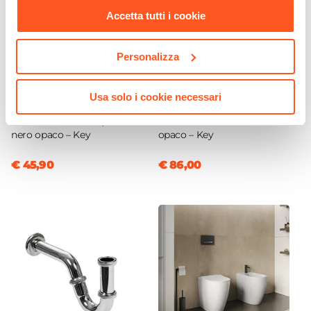
Kit Scarico
Accetta tutti i cookie
Non incluso
Caratteristiche Specchio
Personalizza
Specchio
Non incluso
Usa solo i cookie necessari
CODICE:
KEY-2N
CODICE:
KEY-LAN
Applique
Miscelatore bidet 12,6h cm
Miscelatore lavabo alto nero
Non inclusa
nero opaco – Key
opaco – Key
€ 45,90
€ 86,00