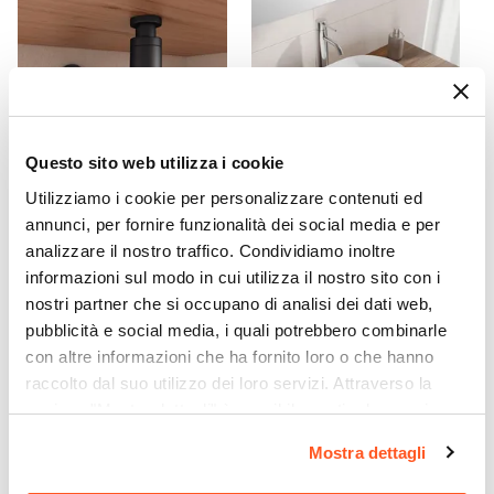
Metallo
Assemblato
Sì
Kit Fissaggio A Muro
Incluso
Colore
Questo sito web utilizza i cookie
Rovere acero
Utilizziamo i cookie per personalizzare contenuti ed
CODICE:
SIFTN
CODICE:
SLIM5BP
Caratteristiche
annunci, per fornire funzionalità dei social media e per
Sifone di scarico universale
Lavabo d'appoggio slim
Lavorazione cannettata
|
Struttura posteriore
analizzare il nostro traffico. Condividiamo inoltre
per lavabi appoggio o
49x35 cm in ceramica
informazioni sul modo in cui utilizza il nostro sito con i
aperta
sospesi in ottone nero
bianco opaco - Cloe
nostri partner che si occupano di analisi dei dati web,
opaco
Caratteristiche Lavabo
pubblicità e social media, i quali potrebbero combinarle
Lavabo
€ 31,00
€ 72,00
con altre informazioni che ha fornito loro o che hanno
Non incluso
raccolto dal suo utilizzo dei loro servizi. Attraverso la
Tipologia Lavabo
sezione "Mostra dettagli" è possibile gestire le proprie
Appoggio
opzioni e modificare le preferenze espresse in qualsiasi
Mostra dettagli
Rubinetteria
momento. Per maggiori informazioni si invita a leggere la
Non inclusa
nostra
Cookie Policy
.