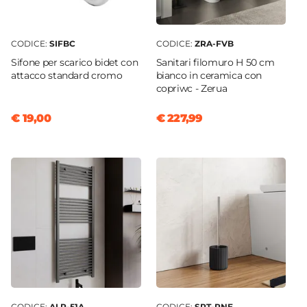
CODICE:
SIFBC
CODICE:
ZRA-FVB
Sifone per scarico bidet con
Sanitari filomuro H 50 cm
attacco standard cromo
bianco in ceramica con
copriwc - Zerua
€ 19,00
€ 227,99
CODICE:
ALP-51A
CODICE:
SPT-PNE