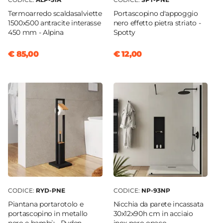
Termoarredo scaldasalviette
Portascopino d'appoggio
1500x500 antracite interasse
nero effetto pietra striato -
450 mm - Alpina
Spotty
€ 85,00
€ 12,00
CODICE:
RYD-PNE
CODICE:
NP-93NP
Piantana portarotolo e
Nicchia da parete incassata
portascopino in metallo
30x12x90h cm in acciaio