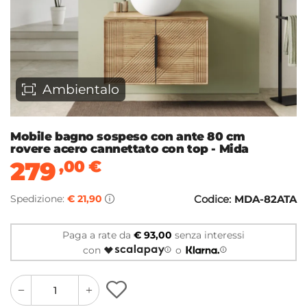
Ambientalo
Mobile bagno sospeso con ante 80 cm
rovere acero cannettato con top - Mida
279
,00
€
Spedizione:
€ 21,90
Codice:
MDA-82ATA
Paga a rate da
€ 93,00
senza interessi
con
o
quantity
quantity
plus
minus
button
button