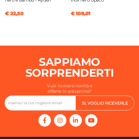
nero e bambù - Ryden
inox nero opaco
€ 22,50
€ 108,01
SAPPIAMO
SORPRENDERTI
Vuoi ricevere novità e
offerte in anteprima?
SI, VOGLIO RICEVERLE