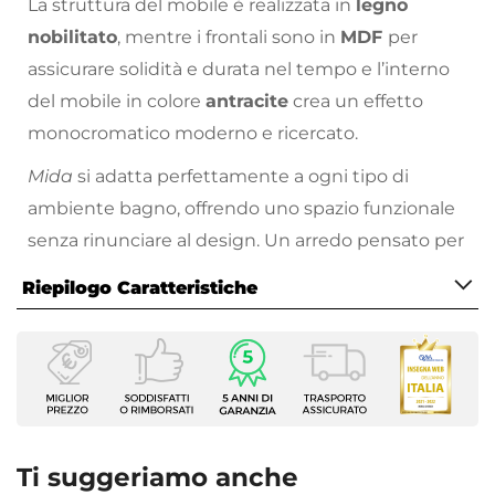
La struttura del mobile è realizzata in
legno
nobilitato
, mentre i frontali sono in
MDF
per
assicurare solidità e durata nel tempo e l’interno
del mobile in colore
antracite
crea un effetto
monocromatico moderno e ricercato.
Mida
si adatta perfettamente a ogni tipo di
ambiente bagno, offrendo uno spazio funzionale
senza rinunciare al design. Un arredo pensato per
chi cerca essenzialità, qualità e stile in un’unica
Riepilogo Caratteristiche
soluzione.
Caratteristiche Mobile
Larghezza
80 cm
Profondità
46 cm
Ti suggeriamo anche
Altezza