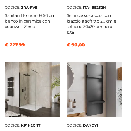
Predisposizione Fori
CODICE:
ZRA-FVB
CODICE:
ITA-IBS2S2N
Forato
Sanitari filomuro H 50 cm
Set incasso doccia con
Rubinetteria
bianco in ceramica con
braccio a soffitto 20 cm e
Non inclusa
copriwc - Zerua
soffione 30x20 cm nero –
Iota
Kit Scarico
Non incluso
€ 227,99
€ 90,00
Caratteristiche Specchio
Specchio
Non incluso
Applique
Non inclusa
CODICE:
KP11-2CNT
CODICE:
DANDY1