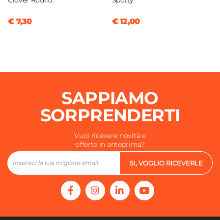
Clover Round
Spotty
€ 7,30
€ 12,00
SAPPIAMO
SORPRENDERTI
Vuoi ricevere novità e
offerte in anteprima?
SI, VOGLIO RICEVERLE