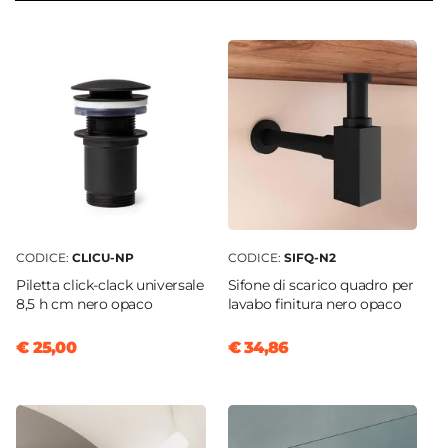
50 cm
Serie
Mida
Struttura
Ante
Finitura
Opaca
Materiale Mobile
Legno nobilitato
CODICE:
CLICU-NP
CODICE:
SIFQ-N2
Frontale
Piletta click-clack universale
Sifone di scarico quadro per
Dritto
8,5 h cm nero opaco
lavabo finitura nero opaco
Sistema Di Apertura
€ 25,00
€ 34,86
Maniglia
Chiusura
Soft Close
Colore Maniglie E Pomelli