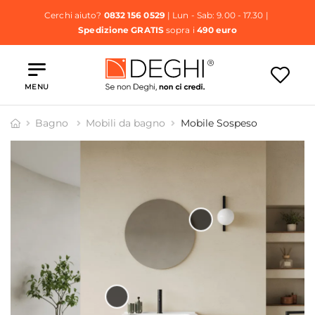
Cerchi aiuto?
0832 156 0529
| Lun - Sab: 9.00 - 17.30 |
Spedizione GRATIS
sopra i
490 euro
MENU
Bagno
Mobili da bagno
Mobile Sospeso