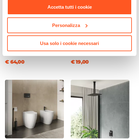
Materiale Lavabo
Accetta tutti i cookie
Ceramica
Colore Lavabo
Personalizza
Bianco
CODICE:
ITA-LN
CODICE:
SIFBC
Finitura Lavabo
Miscelatore lavabo in ottone
Sifone per scarico bidet con
Usa solo i cookie necessari
Lucida
nero opaco – Iota
attacco standard cromo
Dimensione Lavabo
€ 64,00
€ 19,00
61 x 46,5 cm
Dimensioni Vasca
44 x 26,5 cm
Profondità Vasca
13 cm
Posizione Lavabo
Centro
Foro Troppopieno
Sì