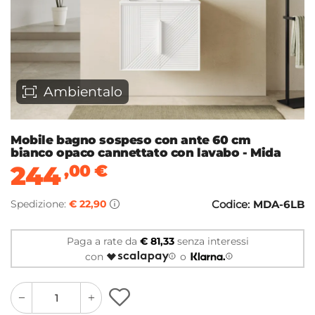
Ambientalo
Mobile bagno sospeso con ante 60 cm
bianco opaco cannettato con lavabo - Mida
244
,00
€
Spedizione:
€ 22,90
Codice:
MDA-6LB
Paga a rate da
€ 81,33
senza interessi
con
o
quantity
quantity
plus
minus
button
button