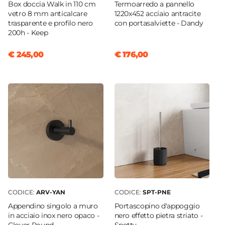
Box doccia Walk in 110 cm
Termoarredo a pannello
vetro 8 mm anticalcare
1220x452 acciaio antracite
trasparente e profilo nero
con portasalviette - Dandy
200h - Keep
€ 245,00
€ 176,00
CODICE:
ARV-YAN
CODICE:
SPT-PNE
Appendino singolo a muro
Portascopino d'appoggio
in acciaio inox nero opaco -
nero effetto pietra striato -