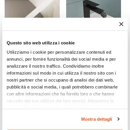
Bianco
Materiale Maniglie E Pomelli
Metallo
Assemblato
Sì
Kit Fissaggio A Muro
Questo sito web utilizza i cookie
Incluso
CODICE:
FLT-3B
CODICE:
ITA-BN
Utilizziamo i cookie per personalizzare contenuti ed
Colore
Lampada applique LED 30
Miscelatore bidet 13,4h cm
annunci, per fornire funzionalità dei social media e per
cm in alluminio bianco -
nero opaco – Iota
Bianco
analizzare il nostro traffico. Condividiamo inoltre
Flot
Caratteristiche
informazioni sul modo in cui utilizza il nostro sito con i
nostri partner che si occupano di analisi dei dati web,
Struttura posteriore aperta
|
Lavorazione
€ 34,00
€ 64,00
pubblicità e social media, i quali potrebbero combinarle
cannettata
con altre informazioni che ha fornito loro o che hanno
Caratteristiche Lavabo
raccolto dal suo utilizzo dei loro servizi. Attraverso la
Lavabo
sezione "Mostra dettagli" è possibile gestire le proprie
Incluso
opzioni e modificare le preferenze espresse in qualsiasi
Mostra dettagli
Tipologia Lavabo
momento. Per maggiori informazioni si invita a leggere la
Integrato
nostra
Cookie Policy
.