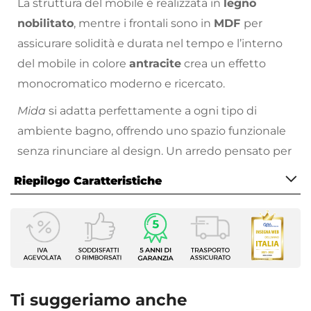
La struttura del mobile è realizzata in
legno
nobilitato
, mentre i frontali sono in
MDF
per
assicurare solidità e durata nel tempo e l’interno
del mobile in colore
antracite
crea un effetto
monocromatico moderno e ricercato.
Mida
si adatta perfettamente a ogni tipo di
ambiente bagno, offrendo uno spazio funzionale
senza rinunciare al design. Un arredo pensato per
chi cerca essenzialità, qualità e stile in un’unica
Riepilogo Caratteristiche
soluzione.
Caratteristiche Mobile
Larghezza
59,8 cm
Profondità
45,8 cm
Ti suggeriamo anche
Altezza