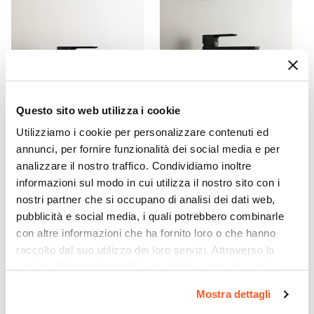
Metallo
Assemblato
Sì
Kit Fissaggio A Muro
Incluso
Colore
Questo sito web utilizza i cookie
Rovere acero
Utilizziamo i cookie per personalizzare contenuti ed
CODICE:
KEY-2N
CODICE:
KEY-LN
Caratteristiche
annunci, per fornire funzionalità dei social media e per
Miscelatore bidet 12,6h cm
Miscelatore lavabo in ottone
Lavorazione cannettata
|
Struttura posteriore
analizzare il nostro traffico. Condividiamo inoltre
nero opaco – Key
nero opaco – Key
aperta
informazioni sul modo in cui utilizza il nostro sito con i
Caratteristiche Lavabo
€ 45,90
€ 50,00
nostri partner che si occupano di analisi dei dati web,
Lavabo
pubblicità e social media, i quali potrebbero combinarle
Incluso
con altre informazioni che ha fornito loro o che hanno
raccolto dal suo utilizzo dei loro servizi. Attraverso la
Tipologia Lavabo
sezione "Mostra dettagli" è possibile gestire le proprie
Integrato
opzioni e modificare le preferenze espresse in qualsiasi
Materiale Lavabo
Mostra dettagli
momento. Per maggiori informazioni si invita a leggere la
Ceramica