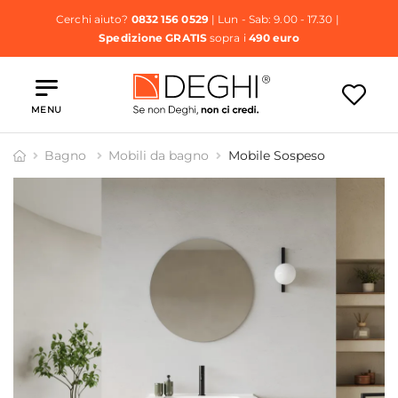
Cerchi aiuto?
0832 156 0529
| Lun - Sab: 9.00 - 17.30 |
Spedizione GRATIS
sopra i
490 euro
MENU
Bagno
Mobili da bagno
Mobile Sospeso