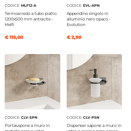
CODICE:
MLF12-A
CODICE:
EVL-APN
Termoarredo a tubo piatto
Appendino singolo in
1200x500 mm antracite -
alluminio nero opaco -
Melfi
Evolution
€ 115,00
€ 2,90
CODICE:
CLV-SPN
CODICE:
CLV-PSN
Portasapone a muro in
Dispenser sapone a muro in