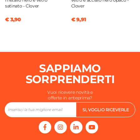
metallo nero e vetro
vetro e acciaio nero opaco -
satinato - Clover
Clover
€ 3,90
€ 9,91
SAPPIAMO
SORPRENDERTI
Vuoi ricevere novità e
offerte in anteprima?
SI, VOGLIO RICEVERLE