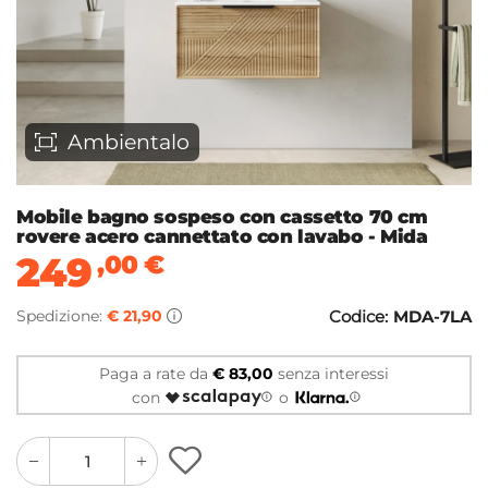
Ambientalo
Mobile bagno sospeso con cassetto 70 cm
rovere acero cannettato con lavabo - Mida
249
,00
€
Spedizione:
€ 21,90
Codice:
MDA-7LA
Paga a rate da
€ 83,00
senza interessi
con
o
quantity
quantity
plus
minus
button
button