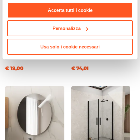
nostra
Cookie Policy
.
Colore Lavabo
Accetta tutti i cookie
Bianco
Finitura Lavabo
Personalizza
Lucida
CODICE:
SIFBC
CODICE:
KEY-IB8S2N
Dimensione Lavabo
Sifone per scarico bidet con
Set incasso doccia con
Usa solo i cookie necessari
71 x 46,5 cm
attacco standard cromo
braccio 28 cm e soffione 20
cm nero – Key
Dimensioni Vasca
46 x 26,5 cm
€ 19,00
€ 74,01
Profondità Vasca
13 cm
Posizione Lavabo
Centro
Foro Troppopieno
Sì
Predisposizione Fori
Forato