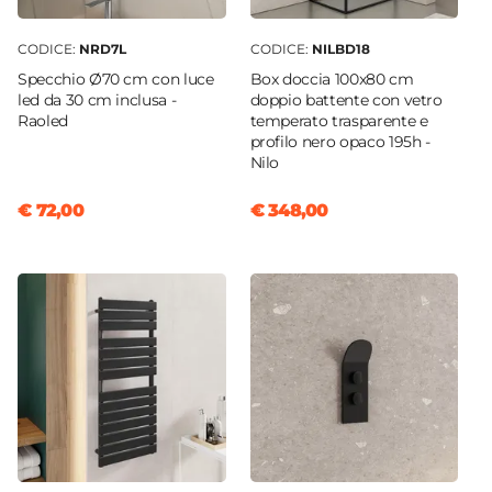
Rubinetteria
Non inclusa
CODICE:
NRD7L
CODICE:
NILBD18
Kit Scarico
Specchio Ø70 cm con luce
Box doccia 100x80 cm
Non incluso
led da 30 cm inclusa -
doppio battente con vetro
Raoled
temperato trasparente e
Caratteristiche Specchio
profilo nero opaco 195h -
Specchio
Nilo
Non incluso
Applique
€ 72,00
€ 348,00
Non inclusa