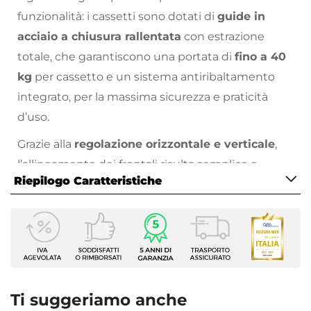
funzionalità: i cassetti sono dotati di
guide in
acciaio a chiusura rallentata
con estrazione
totale, che garantiscono una portata di
fino a 40
kg
per cassetto e un sistema antiribaltamento
integrato, per la massima sicurezza e praticità
d’uso.
Grazie alla
regolazione orizzontale e verticale
,
l’allineamento dei frontali risulta semplice e
Riepilogo Caratteristiche
preciso, anche dopo l’installazione.
La struttura del mobile è realizzata in
legno
Caratteristiche Mobile
nobilitato
, mentre i frontali sono in
MDF
per
Larghezza
assicurare solidità e durata nel tempo e l’interno
69,8 cm
dei cassetti in colore
antracite
crea un effetto
Profondità
monocromatico moderno e ricercato.
45,8 cm
Ti suggeriamo anche
Altezza