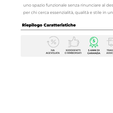
uno spazio funzionale senza rinunciare al de
per chi cerca essenzialità, qualità e stile in u
Riepilogo Caratteristiche
Caratteristiche Mobile
Larghezza
69,8 c
Profondità
45,8 c
Altezza
35,5 c
Serie
Mida
Struttura
Casset
Finitura
Opaca
Materiale Mobile
Legno 
Frontale
Dritto
Sistema Di Apertura
Manigl
Chiusura
Soft C