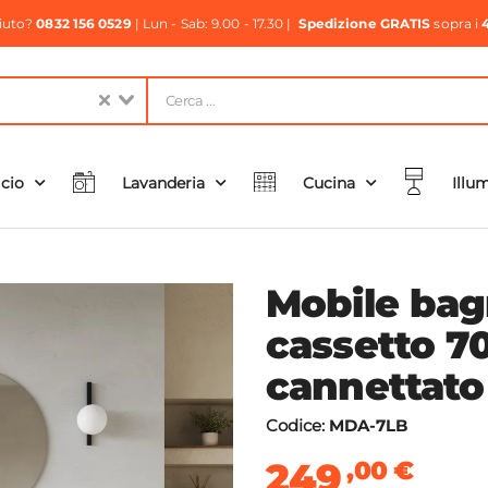
aiuto?
0832 156 0529
| Lun - Sab: 9.00 - 17.30 |
Spedizione GRATIS
sopra i
icio
Lavanderia
Cucina
Illu
Mobile bag
cassetto 7
cannettato
Codice:
MDA-7LB
249
,00
€