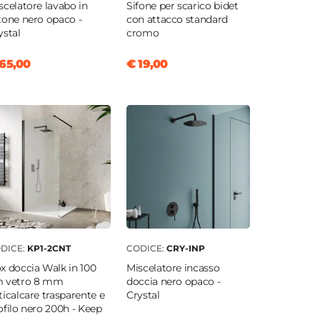
scelatore lavabo in
Sifone per scarico bidet
tone nero opaco -
con attacco standard
ystal
cromo
65,00
€ 19,00
DICE:
KP1-2CNT
CODICE:
CRY-INP
x doccia Walk in 100
Miscelatore incasso
 vetro 8 mm
doccia nero opaco -
ticalcare trasparente e
Crystal
ofilo nero 200h - Keep