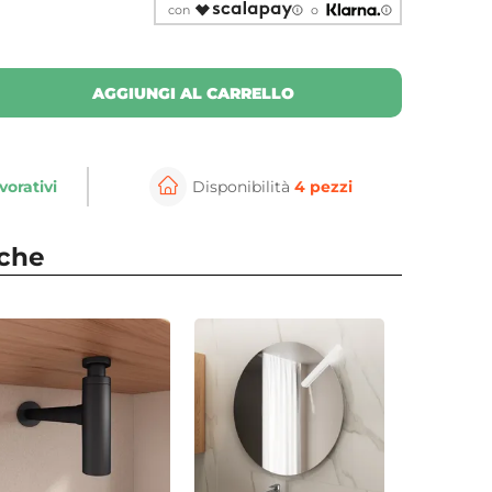
con
o
AGGIUNGI AL CARRELLO
vorativi
Disponibilità
4 pezzi
nche
⚲
Ambientalo
per ingrandire
Cli