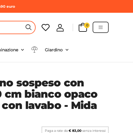
490 euro
0
HEADER SEARCH BUTTON
minazione
Giardino
no sospeso con
0 cm bianco opaco
 con lavabo - Mida
Paga a rate da
€ 83,00
senza interessi