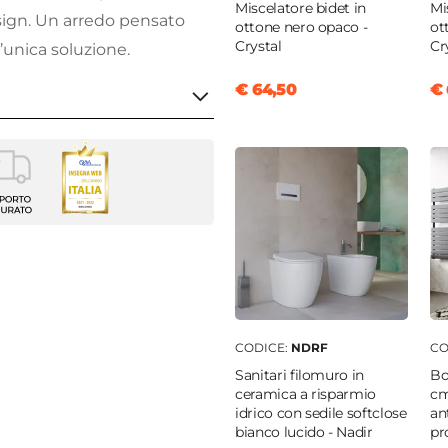
Miscelatore bidet in
Mi
sign. Un arredo pensato
ottone nero opaco -
ot
Crystal
Cr
n’unica soluzione.
€ 64,50
€ 
m
m
m
ti
CODICE:
NDRF
CO
nobilitato
Sanitari filomuro in
Bo
ceramica a risparmio
cm
ia
idrico con sedile softclose
an
bianco lucido - Nadir
pr
lose