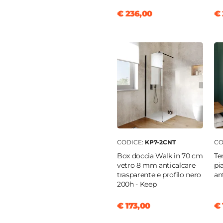
o
€ 236,00
€ 
o
o
o
zione cannettata
|
ura posteriore aperta
o
ato
CODICE:
KP7-2CNT
CO
ica
Box doccia Walk in 70 cm
Te
vetro 8 mm anticalcare
pi
o
trasparente e profilo nero
an
200h - Keep
6,5 cm
€ 173,00
€ 
6,5 cm