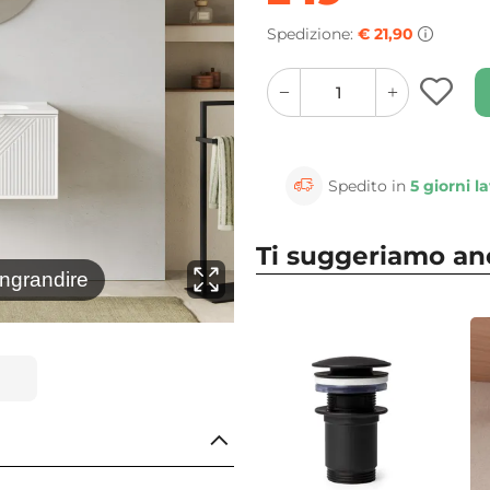
Spedizione:
€ 21,90
quantity
quantity
plus
minus
button
button
Spedito in
5 giorni la
Ti suggeriamo a
⚲
Ambientalo
ingrandire
Clicca 