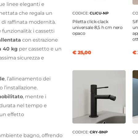
sue linee eleganti e
nnettata che regala un
CODICE:
CLICU-NP
CO
Piletta click-clack
Si
 di raffinata modernità.
universale 8,5 h cm nero
un
funzionalità: i cassetti
opaco
ap
ot
allentata
con estrazione
a 40 kg
per cassetto e un
€ 25,00
€ 
assima sicurezza e
le
, l’allineamento dei
 l’installazione.
obilitato
, mentre i
e durata nel tempo e
un effetto
CODICE:
CRY-BNP
CO
 ambiente bagno, offrendo