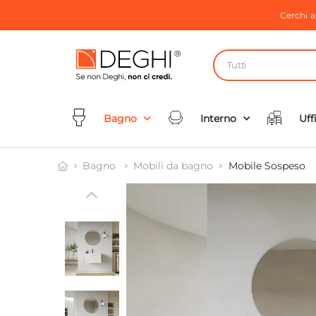
Cerchi 
Tutti
Bagno
Interno
Uff
Bagno
Mobili da bagno
Mobile Sospeso