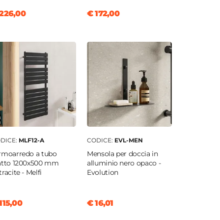
226,00
€ 172,00
DICE:
MLF12-A
CODICE:
EVL-MEN
rmoarredo a tubo
Mensola per doccia in
atto 1200x500 mm
alluminio nero opaco -
tracite - Melfi
Evolution
115,00
€ 16,01