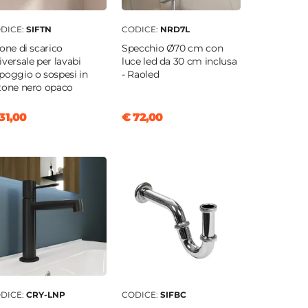
DICE:
SIFTN
CODICE:
NRD7L
fone di scarico
Specchio Ø70 cm con
iversale per lavabi
luce led da 30 cm inclusa
poggio o sospesi in
- Raoled
tone nero opaco
31,00
€ 72,00
DICE:
CRY-LNP
CODICE:
SIFBC